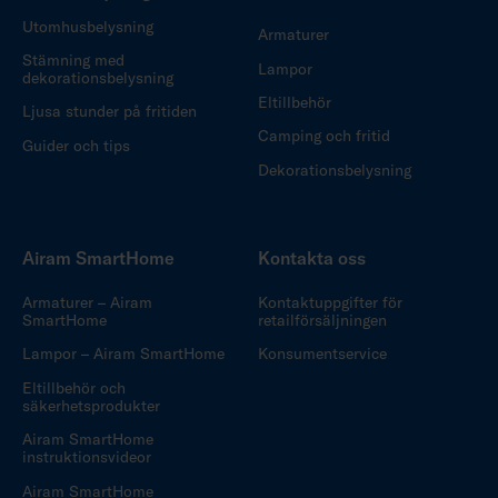
Utomhusbelysning
Armaturer
Stämning med
Lampor
dekorationsbelysning
Eltillbehör
Ljusa stunder på fritiden
Camping och fritid
Guider och tips
Dekorationsbelysning
Airam SmartHome
Kontakta oss
Armaturer – Airam
Kontaktuppgifter för
SmartHome
retailförsäljningen
Lampor – Airam SmartHome
Konsumentservice
Eltillbehör och
säkerhetsprodukter
Airam SmartHome
instruktionsvideor
Airam SmartHome