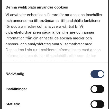
Denna webbplats använder cookies
Koder
Produktversioner
Nedladdningar
Vi använder enhetsidentifierare för att anpassa innehållet
och annonserna till användarna, tillhandahålla funktioner
för sociala medier och analysera vår trafik. Vi
Produktkoder
vidarebefordrar även sådana identifierare och annan
information från din enhet till de sociala medier och
annons- och analysföretag som vi samarbetar med.
GTIN
6435200258670
Dessa kan i sin tur kombinera informationen med annan
Kod
2442654
information som du har tillhandahållit eller som de har
El-nummer (FIN)
2442654
samlat in när du har använt deras tjänster.
El-nummer (SWE)
2405246
Samtyckesval
Nödvändig
Inställningar
Statistik
Liknande produkter