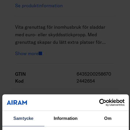
Se produktinformation
Vita grenuttag för inomhusbruk för sladdar
med euro- eller skyddsstickpropp. Med
grenuttag skapar du lätt extra platser för
elapparater i ditt hem. Urvalets modell har
Show more
on-/off-brytare samt flera olika alternativ med
USB-portar. Kan även fås med USB-C-uttag.
GTIN
6435200258670
Kod
2442654
Samtycke
Information
Om
Teknisk information