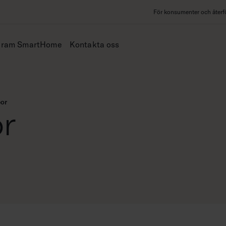
För konsumenter och återfö
iram SmartHome
Kontakta oss
or
r