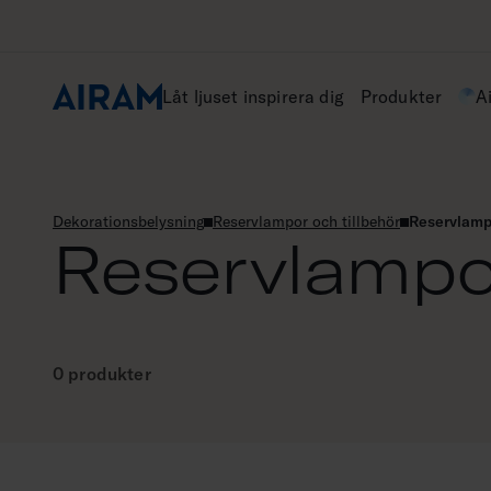
Hoppa
till
innehåll
Låt ljuset inspirera dig
Produkter
A
Dekorationsbelysning
Reservlampor och tillbehör
Reservlamp
Reservlampo
0 produkter