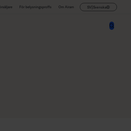
|
rsäljare
För belysningsproffs
Om Airam
SV
Svenska