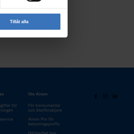
Tillåt alla
ss
Om Airam
ifter för
För konsumenter
ljningen
och återförsäljare
ervice
Airam Pro för
belysningsproffs
Hållbarhet hos