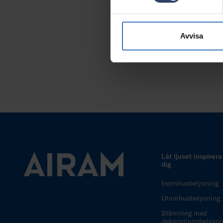
Avvisa
Låt ljuset inspirera
dig
Inomhusbelysning
Utomhusbelysning
Stämning med
dekorationsbelysni