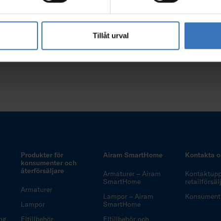
Tillåt urval
Produkter för
Airam SmartHome
Kontakta o
konsumenter och
återförsäljare
Armaturer – Airam
Kontaktuppg
SmartHome
retailförsä
Armaturer
Lampor – Airam
Konsuments
Lampor
SmartHome
ng
Eltillbehör
Eltillbehör och