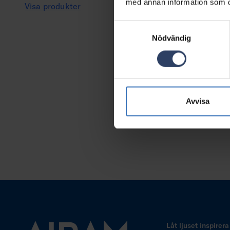
med annan information som du 
Visa produkter
Samtyckesval
Nödvändig
Avvisa
Låt ljuset inspirera