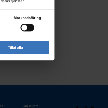
deras tjänster.
Marknadsföring
Tillåt alla
ss
Om Airam