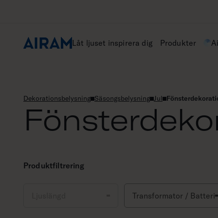
Hoppa
till
innehåll
Låt ljuset inspirera dig
Produkter
A
Dekorationsbelysning
Säsongsbelysning
Jul
Fönsterdekoration
Fönsterdekora
Produktfiltrering
Ljuslängd
Transformator / Batteri