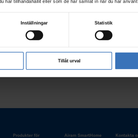
har tillhandahållit eller som de har samlat in när du har använt 
Inställningar
Statistik
Tillåt urval
Produkter för
Airam SmartHome
Kontakta o