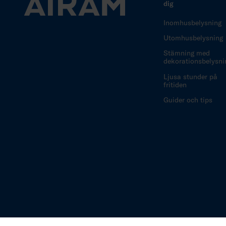
dig
Inomhusbelysning
Utomhusbelysning
Stämning med
dekorationsbelysni
Ljusa stunder på
fritiden
Guider och tips