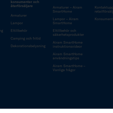
konsumenter och
återförsäljare
Armaturer – Airam
Kontaktuppg
SmartHome
retailförsä
Armaturer
Lampor – Airam
Konsuments
Lampor
SmartHome
ng
Eltillbehör
Eltillbehör och
säkerhetsprodukter
Camping och fritid
Airam SmartHome
Dekorationsbelysning
instruktionsvideor
Airam SmartHome
användningstips
Airam SmartHome –
Vanliga frågor