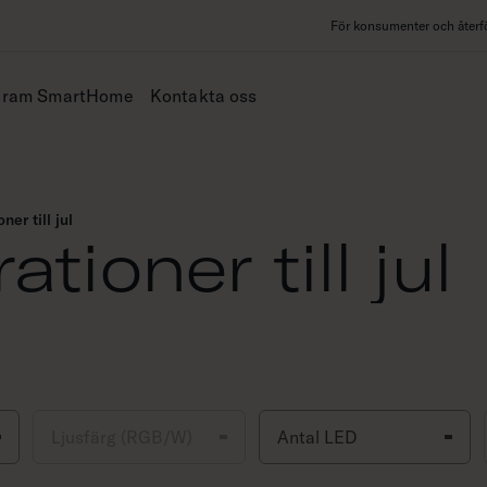
För konsumenter och återfö
iram SmartHome
Kontakta oss
er till jul
tioner till jul
Ljusfärg (RGB/W)
Antal LED