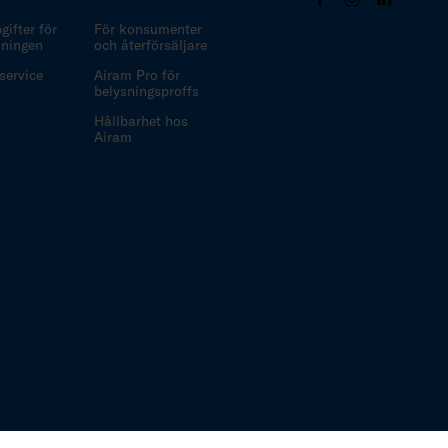
ifter för
För konsumenter
ljningen
och återförsäljare
ervice
Airam Pro för
belysningsproffs
Hållbarhet hos
Airam