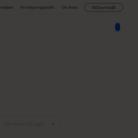
|
rsäljare
För belysningsproffs
Om Airam
SV
Svenska
Fjärrkontroll ingår