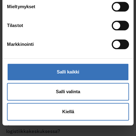
Mieltymykset
Tilastot
Sisällön näyttäminen vaatii evästeiden
hyväksymistä
Markkinointi
Muuta eväste-asetuksia
Salli kaikki
Salli valinta
Vastuullisuus Airamin arjessa
Kiellä
Miten vastuullisuus näkyy arjessa Airamilla? Miten
työturvallisuudesta huolehditaan
logistiikkakeskuksessa?