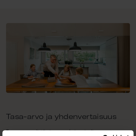
Tasa-arvo ja yhdenvertaisuus
Tasa-arvon edistäminen on yksi sosiaalisen vastuumme