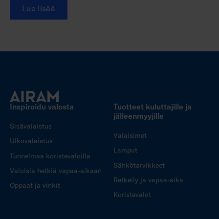
Lue lisää
Inspiroidu valosta
Tuotteet kuluttajille ja
jälleenmyyjille
Sisävalaistus
Valaisimet
Ulkovalaistus
Lamput
Tunnelmaa koristevaloilla
Sähkötarvikkeet
Valoisia hetkiä vapaa-aikaan
Retkeily ja vapaa-aika
Oppaat ja vinkit
Koristevalot