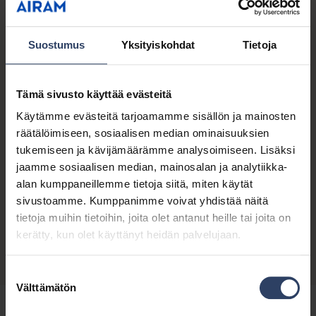
periaatteista. Olemme sitoutuneet edistämään
yhdenvertaisuutta ja ehkäisemään syrjintää sekä
omassa toiminnassamme että toimitusketjussamme.
Suostumus
Yksityiskohdat
Tietoja
Tavoitteenamme on hyvinvoiva ja turvallinen työyhteisö,
jossa ihmiset voivat keskittyä työntekoon hyvillä mielin.
Tämä sivusto käyttää evästeitä
Sosiaalisen vastuun työtämme ohjaavat strategiamme,
Käytämme evästeitä tarjoamamme sisällön ja mainosten
eettiset toimintaperiaatteemme,
räätälöimiseen, sosiaalisen median ominaisuuksien
vastuullisuuspolitiikkamme sekä amfori BSCI Code of
tukemiseen ja kävijämäärämme analysoimiseen. Lisäksi
Conduct ja YK:n Global Compact -aloite.
jaamme sosiaalisen median, mainosalan ja analytiikka-
alan kumppaneillemme tietoja siitä, miten käytät
sivustoamme. Kumppanimme voivat yhdistää näitä
Eettiset toimintaperiaatteet
tietoja muihin tietoihin, joita olet antanut heille tai joita on
Vastuullisuuspolitiikka
kerätty, kun olet käyttänyt heidän palvelujaan.
Suostumuksen
Välttämätön
valinta