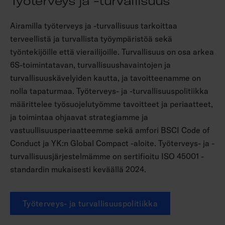
Työterveys ja -turvallisuus
Airamilla työterveys ja -turvallisuus tarkoittaa
terveellistä ja turvallista työympäristöä sekä
työntekijöille että vierailijoille. Turvallisuus on osa arkea
6S-toimintatavan, turvallisuushavaintojen ja
turvallisuuskävelyiden kautta, ja tavoitteenamme on
nolla tapaturmaa. Työterveys- ja -turvallisuuspolitiikka
määrittelee työsuojelutyömme tavoitteet ja periaatteet,
ja toimintaa ohjaavat strategiamme ja
vastuullisuusperiaatteemme sekä amfori BSCI Code of
Conduct ja YK:n Global Compact -aloite. Työterveys- ja -
turvallisuusjärjestelmämme on sertifioitu ISO 45001 -
standardin mukaisesti keväällä 2024.
Työterveys- ja turvallisuuspolitiikka