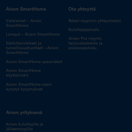
Airam SmartHome
Ota yhteyttä
Valaisimet – Airam
Retail-myynnin yhteystiedot
SmartHome
Kuluttajapalvelu
Lamput – Airam SmartHome
Airam Pro myynti,
Sähkötarvikkeet ja
tarjouslaskenta ja
turvallisuustuotteet – Airam
asiakaspalvelu
SmartHome
Airam SmartHome opasvideot
Airam SmartHome
käyttövinkit
Airam SmartHome usein
kysytyt kysymykset
Airam yrityksenä
Airam kuluttajille ja
jälleenmyyjille