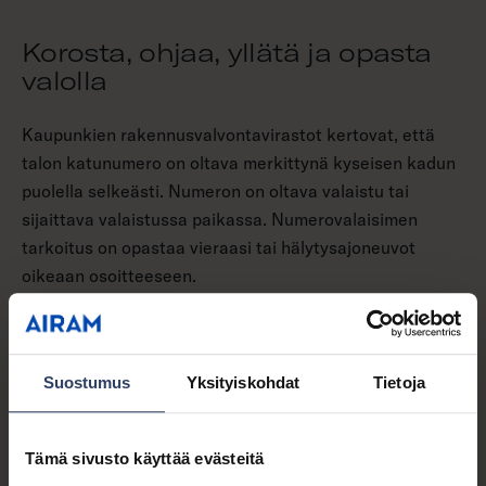
Korosta, ohjaa, yllätä ja opasta
valolla
Kaupunkien rakennusvalvontavirastot kertovat, että
talon katunumero on oltava merkittynä kyseisen kadun
puolella selkeästi. Numeron on oltava valaistu tai
sijaittava valaistussa paikassa. Numerovalaisimen
tarkoitus on opastaa vieraasi tai hälytysajoneuvot
oikeaan osoitteeseen.
Kohdevaloilla korostat yksityiskohtia, kuten komean
puun, kiven, vesiaiheen tai istutuksen. Pollareilla ja
Suostumus
Yksityiskohdat
Tietoja
pylväillä viitoitat selkeät kulkureitit. Ulkokäyttöön
soveltuvalla led-nauhalla osoitat missä porraskaide on,
tai kehystät vaikka ulko-ovesi! Upotettavilla
Tämä sivusto käyttää evästeitä
terassivaloilla korostat askelmia ja rajaat reuna-alueita.