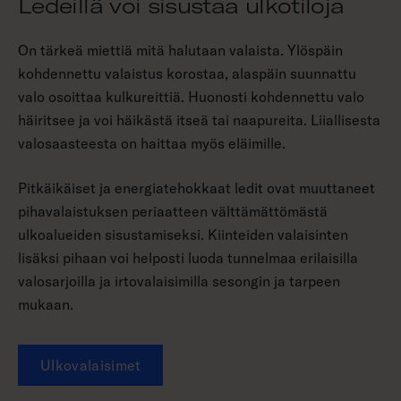
Ledeillä voi sisustaa ulkotiloja
On tärkeä miettiä mitä halutaan valaista. Ylöspäin
kohdennettu valaistus korostaa, alaspäin suunnattu
valo osoittaa kulkureittiä. Huonosti kohdennettu valo
häiritsee ja voi häikästä itseä tai naapureita. Liiallisesta
valosaasteesta on haittaa myös eläimille.
Pitkäikäiset ja energiatehokkaat ledit ovat muuttaneet
pihavalaistuksen periaatteen välttämättömästä
ulkoalueiden sisustamiseksi. Kiinteiden valaisinten
lisäksi pihaan voi helposti luoda tunnelmaa erilaisilla
valosarjoilla ja irtovalaisimilla sesongin ja tarpeen
mukaan.
Ulkovalaisimet