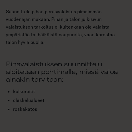
Suunnittele pihan perusvalaistus pimeimmän
vuodenajan mukaan. Pihan ja talon julkisivun
valaistuksen tarkoitus ei kuitenkaan ole valaista
ympäristöä tai häikäistä naapureita, vaan korostaa
talon hyviä puolia.
Pihavalaistuksen suunnittelu
aloitetaan pohtimalla, missä valoa
ainakin tarvitaan:
kulkureitit
oleskelualueet
roskakatos