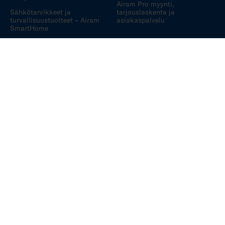
Airam Pro myynti,
Sähkötarvikkeet ja
tarjouslaskenta ja
turvallisuustuotteet – Airam
asiakaspalvelu
SmartHome
Airam SmartHome opasvideot
Airam SmartHome
käyttövinkit
Airam SmartHome usein
kysytyt kysymykset
Airam yrityksenä
Airam kuluttajille ja
jälleenmyyjille
Airam Pro ammattilaisille
Vastuullisuus Airamilla