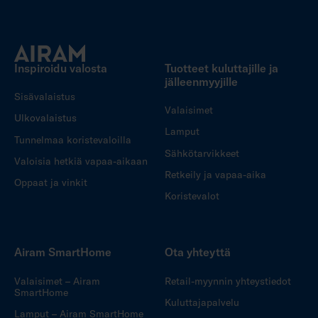
Inspiroidu valosta
Tuotteet kuluttajille ja
jälleenmyyjille
Sisävalaistus
Valaisimet
Ulkovalaistus
Lamput
Tunnelmaa koristevaloilla
Sähkötarvikkeet
Valoisia hetkiä vapaa-aikaan
Retkeily ja vapaa-aika
Oppaat ja vinkit
Koristevalot
Airam SmartHome
Ota yhteyttä
Valaisimet – Airam
Retail-myynnin yhteystiedot
SmartHome
Kuluttajapalvelu
Lamput – Airam SmartHome