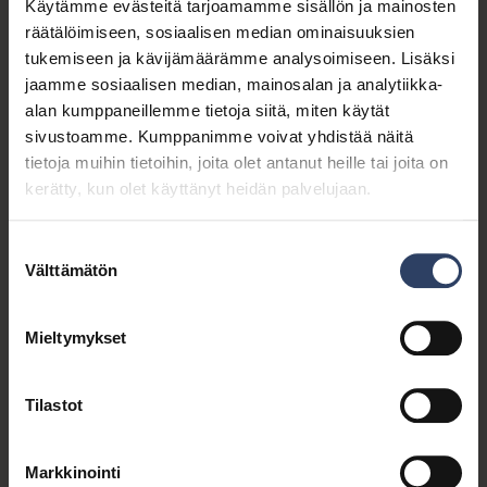
Käytämme evästeitä tarjoamamme sisällön ja mainosten
Valolla voit nostaa esiin mahdollisia vaaranpaikkoja,
räätälöimiseen, sosiaalisen median ominaisuuksien
kuten jyrkkiä korkeuseroja. Hyvän pihavalaistuksen
tukemiseen ja kävijämäärämme analysoimiseen. Lisäksi
turvin ulkona voi kulkea kompuroimatta.
jaamme sosiaalisen median, mainosalan ja analytiikka-
alan kumppaneillemme tietoja siitä, miten käytät
Ajastimilla tai liiketunnistimilla ohjaat valoa
sivustoamme. Kumppanimme voivat yhdistää näitä
haluamallasi tavalla. Valaistus voi antaa kodistasi
tietoja muihin tietoihin, joita olet antanut heille tai joita on
lämminhenkisen ja lähestyttävään kuvan. Samalla se
kerätty, kun olet käyttänyt heidän palvelujaan.
lisää turvallisuuden tunnetta ja pitää pitkäkyntiset
loitolla. Älykkään valaistuksen turvin kotisi vaikuttaa
Suostumuksen
asutulta, vaikka olisitkin reissussa!
Välttämätön
valinta
Julkisivu ja numerovalaisimet
Mieltymykset
Tutustu ja löydä omaan taloosi sopivat
L
valaisinvaihtoehdot
u
Tilastot
e
l
i
Markkinointi