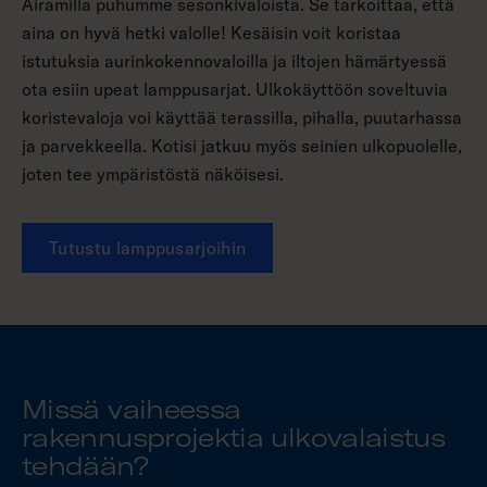
Airamilla puhumme sesonkivaloista. Se tarkoittaa, että
aina on hyvä hetki valolle! Kesäisin voit koristaa
istutuksia aurinkokennovaloilla ja iltojen hämärtyessä
ota esiin upeat lamppusarjat. Ulkokäyttöön soveltuvia
koristevaloja voi käyttää terassilla, pihalla, puutarhassa
ja parvekkeella. Kotisi jatkuu myös seinien ulkopuolelle,
joten tee ympäristöstä näköisesi.
Tutustu lamppusarjoihin
Missä vaiheessa
rakennusprojektia ulkovalaistus
tehdään?