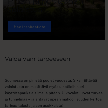
Pihan ja puutarhan
valaistus
Hae inspiraatiota
Valoa vain tarpeeseen
Suomessa on pimeää puolet vuodesta. Siksi riittävää
valaistusta on mietittävä myös ulkotiloihin eri
käyttötapauksia silmällä pitäen. Ulkovalot luovat turvaa
ja tunnelmaa – ja antavat upean mahdollisuuden kertoa
tarinaa talosta ja sen asukkaista!