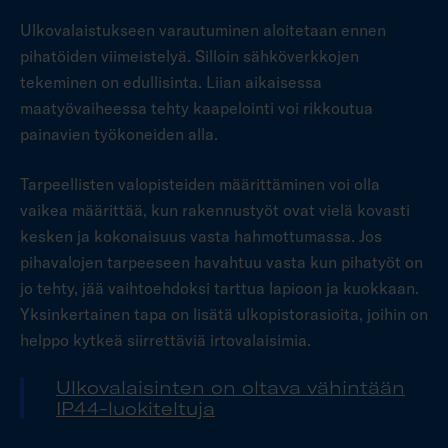
Ulkovalaistukseen varautuminen aloitetaan ennen
pihatöiden viimeistelyä. Silloin sähköverkkojen
tekeminen on edullisinta. Liian aikaisessa
maatyövaiheessa tehty kaapelointi voi rikkoutua
painavien työkoneiden alla.
Tarpeellisten valopisteiden määrittäminen voi olla
vaikea määrittää, kun rakennustyöt ovat vielä kovasti
kesken ja kokonaisuus vasta hahmottumassa. Jos
pihavalojen tarpeeseen havahtuu vasta kun pihatyöt on
jo tehty, jää vaihtoehdoksi tarttua lapioon ja kuokkaan.
Yksinkertainen tapa on lisätä ulkopistorasioita, joihin on
helppo kytkeä siirrettäviä irtovalaisimia.
Ulkovalaisinten on oltava vähintään
IP44-luokiteltuja