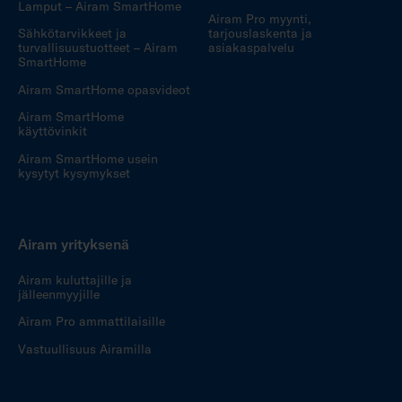
Lamput – Airam SmartHome
Airam Pro myynti,
Sähkötarvikkeet ja
tarjouslaskenta ja
turvallisuustuotteet – Airam
asiakaspalvelu
SmartHome
Airam SmartHome opasvideot
Airam SmartHome
käyttövinkit
Airam SmartHome usein
kysytyt kysymykset
Airam yrityksenä
Airam kuluttajille ja
jälleenmyyjille
Airam Pro ammattilaisille
Vastuullisuus Airamilla