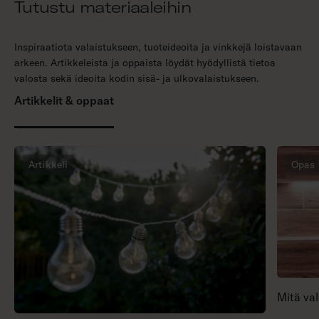
Tutustu materiaaleihin
v
a
Inspiraatiota valaistukseen, tuoteideoita ja vinkkejä loistavaan
arkeen. Artikkeleista ja oppaista löydät hyödyllistä tietoa
valosta sekä ideoita kodin sisä- ja ulkovalaistukseen.
Artikkelit & oppaat
Artikkeli
Opas
Mitä val