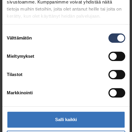
sivustoamme. Kumppanimme voivat yhdistää näitä
tietoja muihin tietoihin, joita olet antanut heille tai joita on
Led Strip RGB 24V
Basic alumiiniprofiilit
kerätty, kun olet käyttänyt heidän palvelujaan.
Katso tuotteet
Katso tuotteet
Suostumuksen
Välttämätön
valinta
Mieltymykset
Tilastot
Markkinointi
Cosmo Tilt
Corner alumiiniprofiilit
Katso tuotteet
Katso tuotteet
Salli kaikki