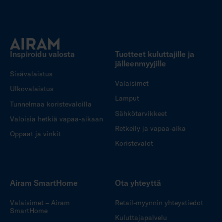
Inspiroidu valosta
Tuotteet kuluttajille ja
jälleenmyyjille
Sisävalaistus
Valaisimet
Ulkovalaistus
Lamput
Tunnelmaa koristevaloilla
Sähkötarvikkeet
Valoisia hetkiä vapaa-aikaan
Retkeily ja vapaa-aika
Oppaat ja vinkit
Koristevalot
Airam SmartHome
Ota yhteyttä
Valaisimet – Airam
Retail-myynnin yhteystiedot
SmartHome
Kuluttajapalvelu