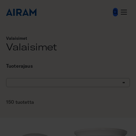
Hyppää
sisältöön
Valaisimet
Valaisimet
Tuoterajaus
150 tuotetta