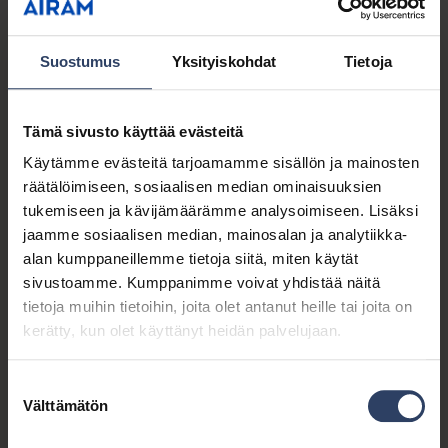
Tuotteiden toimittaminen vaikuttajalle
markkinointiyhteistyön toteuttamista
varten. Markkinointiyhteistyöhön liittyvä kirjanpito ja
Suostumus
Yksityiskohdat
Tietoja
verotus.
Tämä sivusto käyttää evästeitä
Käytämme evästeitä tarjoamamme sisällön ja mainosten
Henkilötiedot
räätälöimiseen, sosiaalisen median ominaisuuksien
tukemiseen ja kävijämäärämme analysoimiseen. Lisäksi
jaamme sosiaalisen median, mainosalan ja analytiikka-
alan kumppaneillemme tietoja siitä, miten käytät
Oikeusperuste
sivustoamme. Kumppanimme voivat yhdistää näitä
tietoja muihin tietoihin, joita olet antanut heille tai joita on
kerätty, kun olet käyttänyt heidän palvelujaan.
Suostumuksen
Käsittelyn tarkoitus:
Välttämätön
valinta
Tapahtumat, messumatkat, tehdasmatkat