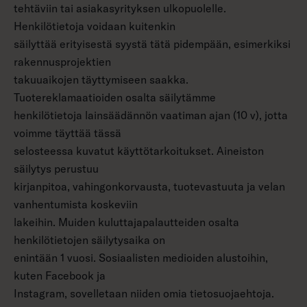
tehtäviin tai asiakasyrityksen ulkopuolelle.
Henkilötietoja voidaan kuitenkin
säilyttää erityisestä syystä tätä pidempään, esimerkiksi
rakennusprojektien
takuuaikojen täyttymiseen saakka.
Tuotereklamaatioiden osalta säilytämme
henkilötietoja lainsäädännön vaatiman ajan (10 v), jotta
voimme täyttää tässä
selosteessa kuvatut käyttötarkoitukset. Aineiston
säilytys perustuu
kirjanpitoa, vahingonkorvausta, tuotevastuuta ja velan
vanhentumista koskeviin
lakeihin. Muiden kuluttajapalautteiden osalta
henkilötietojen säilytysaika on
enintään 1 vuosi. Sosiaalisten medioiden alustoihin,
kuten Facebook ja
Instagram, sovelletaan niiden omia tietosuojaehtoja.