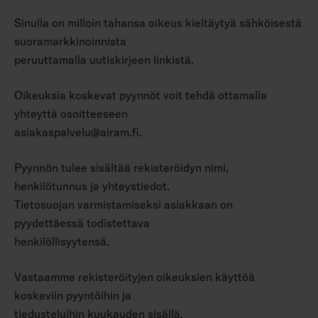
Sinulla on milloin tahansa oikeus kieltäytyä sähköisestä
suoramarkkinoinnista
peruuttamalla uutiskirjeen linkistä.
Oikeuksia koskevat pyynnöt voit tehdä ottamalla
yhteyttä osoitteeseen
asiakaspalvelu@airam.fi.
Pyynnön tulee sisältää rekisteröidyn nimi,
henkilötunnus ja yhteystiedot.
Tietosuojan varmistamiseksi asiakkaan on
pyydettäessä todistettava
henkilöllisyytensä.
Vastaamme rekisteröityjen oikeuksien käyttöä
koskeviin pyyntöihin ja
tiedusteluihin kuukauden sisällä.