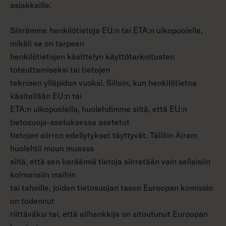
asiakkaille.
Siirrämme henkilötietoja EU:n tai ETA:n ulkopuolelle,
mikäli se on tarpeen
henkilötietojen käsittelyn käyttötarkoitusten
toteuttamiseksi tai tietojen
teknisen ylläpidon vuoksi. Silloin, kun henkilötietoa
käsitellään EU:n tai
ETA:n ulkopuolella, huolehdimme siitä, että EU:n
tietosuoja-asetuksessa asetetut
tietojen siirron edellytykset täyttyvät. Tällöin Airam
huolehtii muun muassa
siitä, että sen keräämiä tietoja siirretään vain sellaisiin
kolmansiin maihin
tai tahoille, joiden tietosuojan tason Euroopan komissio
on todennut
riittäväksi tai, että alihankkija on sitoutunut Euroopan