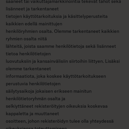
saaneet tai vaikuttajamarkkinointia tekevät tahot sekä
lisänneet ja tarkentaneet
tietojen käyttötarkoituksia ja käsittelyperusteita
kaikkien edellä mainittujen
henkilöryhmien osalta. Olemme tarkentaneet kaikkien
ryhmien osalta niitä
lähteitä, joista saamme henkilötietoja sekä lisänneet
tietoa henkilötietojen
luovutuksiin ja kansainvälisiin siirtoihin liittyen. Lisäksi
olemme tarkentaneet
informaatiota, joka koskee käyttötarkoitukseen
perustuvia henkilötietojen
säilytysaikoja jokaisen erikseen mainitun
henkilötietoryhmän osalta ja
selkiyttäneet rekisteröityjen oikeuksia koskevaa
kappaletta ja muuttaneet
osoitteen, johon rekisteröidyn tulee olla yhteydessä
oikeuksiensa toteuttamiseen