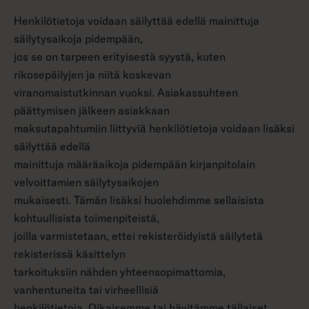
Henkilötietoja voidaan säilyttää edellä mainittuja
säilytysaikoja pidempään,
jos se on tarpeen erityisestä syystä, kuten
rikosepäilyjen ja niitä koskevan
viranomaistutkinnan vuoksi. Asiakassuhteen
päättymisen jälkeen asiakkaan
maksutapahtumiin liittyviä henkilötietoja voidaan lisäksi
säilyttää edellä
mainittuja määräaikoja pidempään kirjanpitolain
velvoittamien säilytysaikojen
mukaisesti. Tämän lisäksi huolehdimme sellaisista
kohtuullisista toimenpiteistä,
joilla varmistetaan, ettei rekisteröidyistä säilytetä
rekisterissä käsittelyn
tarkoituksiin nähden yhteensopimattomia,
vanhentuneita tai virheellisiä
henkilötietoja. Oikaisemme tai hävitämme tällaiset