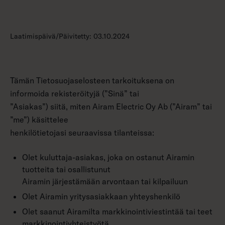
Laatimispäivä/Päivitetty: 03.10.2024
Tämän Tietosuojaselosteen tarkoituksena on
informoida rekisteröityjä (”Sinä” tai
”Asiakas”) siitä, miten Airam Electric Oy Ab (”Airam” tai
”me”) käsittelee
henkilötietojasi seuraavissa tilanteissa:
Olet kuluttaja-asiakas, joka on ostanut Airamin
tuotteita tai osallistunut
Airamin järjestämään arvontaan tai kilpailuun
Olet Airamin yritysasiakkaan yhteyshenkilö
Olet saanut Airamilta markkinointiviestintää tai teet
markkinointiyhteistyötä