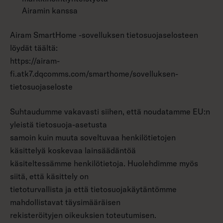
Airamin kanssa
Airam SmartHome -sovelluksen tietosuojaselosteen
löydät täältä:
https://airam-
fi.atk7.dqcomms.com/smarthome/sovelluksen-
tietosuojaseloste
Suhtaudumme vakavasti siihen, että noudatamme EU:n
yleistä tietosuoja-asetusta
samoin kuin muuta soveltuvaa henkilötietojen
käsittelyä koskevaa lainsäädäntöä
käsiteltessämme henkilötietoja. Huolehdimme myös
siitä, että käsittely on
tietoturvallista ja että tietosuojakäytäntömme
mahdollistavat täysimääräisen
rekisteröityjen oikeuksien toteutumisen.