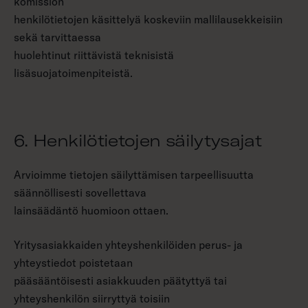
komission
henkilötietojen käsittelyä koskeviin mallilausekkeisiin
sekä tarvittaessa
huolehtinut riittävistä teknisistä
lisäsuojatoimenpiteistä.
6. Henkilötietojen säilytysajat
Arvioimme tietojen säilyttämisen tarpeellisuutta
säännöllisesti sovellettava
lainsäädäntö huomioon ottaen.
Yritysasiakkaiden yhteyshenkilöiden perus- ja
yhteystiedot poistetaan
pääsääntöisesti asiakkuuden päätyttyä tai
yhteyshenkilön siirryttyä toisiin