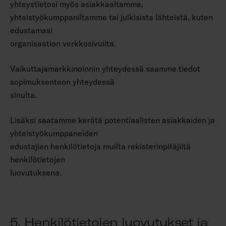
yhteystietosi myös asiakkaaltamme,
yhteistyökumppaniltamme tai julkisista lähteistä, kuten
edustamasi
organisaation verkkosivuilta.
Vaikuttajamarkkinoinnin yhteydessä saamme tiedot
sopimuksenteon yhteydessä
sinulta.
Lisäksi saatamme kerätä potentiaalisten asiakkaiden ja
yhteistyökumppaneiden
edustajien henkilötietoja muilta rekisterinpitäjiltä
henkilötietojen
luovutuksena.
5. Henkilötietojen luovutukset ja