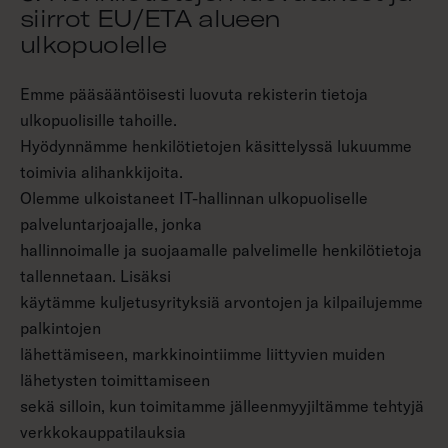
siirrot EU/ETA alueen
ulkopuolelle
Emme pääsääntöisesti luovuta rekisterin tietoja
ulkopuolisille tahoille.
Hyödynnämme henkilötietojen käsittelyssä lukuumme
toimivia alihankkijoita.
Olemme ulkoistaneet IT-hallinnan ulkopuoliselle
palveluntarjoajalle, jonka
hallinnoimalle ja suojaamalle palvelimelle henkilötietoja
tallennetaan. Lisäksi
käytämme kuljetusyrityksiä arvontojen ja kilpailujemme
palkintojen
lähettämiseen, markkinointiimme liittyvien muiden
lähetysten toimittamiseen
sekä silloin, kun toimitamme jälleenmyyjiltämme tehtyjä
verkkokauppatilauksia