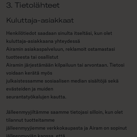
3. Tietolähteet
Kuluttaja-asiakkaat
Henkilötiedot saadaan sinulta itseltäsi, kun olet
kuluttaja-asiakkaana yhteydessä
Airamin asiakaspalveluun, reklamoit ostamastasi
tuotteesta tai osallistut
Airamin järjestämään kilpailuun tai arvontaan. Tietosi
voidaan kerätä myös
julkaistessamme sosiaalisen median sisältöjä sekä
evästeiden ja muiden
seurantatyökalujen kautta.
Jälleenmyyjiltämme saamme tietojasi silloin, kun olet
tilannut tuotteitamme
jälleenmyyjiemme verkkokaupasta ja Airam on sopinut
jälleenmyyjän kanssa, että