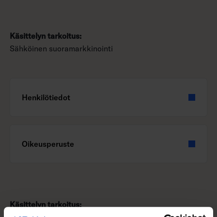
Käsittelyn tarkoitus:
Sähköinen suoramarkkinointi
Henkilötiedot
Oikeusperuste
Käsittelyn tarkoitus: