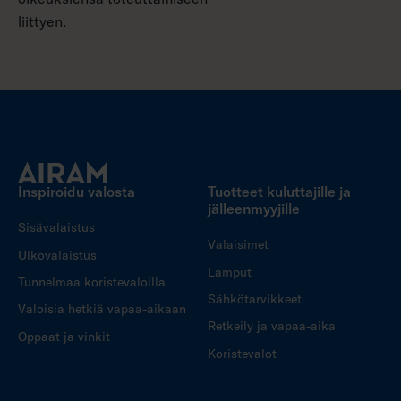
liittyen.
Inspiroidu valosta
Tuotteet kuluttajille ja
jälleenmyyjille
Sisävalaistus
Valaisimet
Ulkovalaistus
Lamput
Tunnelmaa koristevaloilla
Sähkötarvikkeet
Valoisia hetkiä vapaa-aikaan
Retkeily ja vapaa-aika
Oppaat ja vinkit
Koristevalot