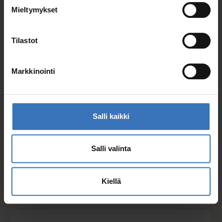
Mieltymykset
Henkilötiedot
Tilastot
Markkinointi
Oikeusperuste
Salli kaikki
Salli valinta
Käsittelyn tarkoitus:
Asiakassuhteen sekä yhteistyökumppanuussuhteen
ylläpito, hoito ja kehittäminen.
Kiellä