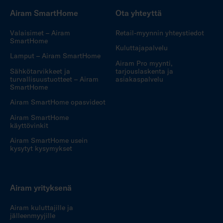
Airam SmartHome
Ota yhteyttä
Valaisimet – Airam
Retail-myynnin yhteystiedot
SmartHome
Kuluttajapalvelu
Lamput – Airam SmartHome
Airam Pro myynti,
Sähkötarvikkeet ja
tarjouslaskenta ja
turvallisuustuotteet – Airam
asiakaspalvelu
SmartHome
Airam SmartHome opasvideot
Airam SmartHome
käyttövinkit
Airam SmartHome usein
kysytyt kysymykset
Airam yrityksenä
Airam kuluttajille ja
jälleenmyyjille