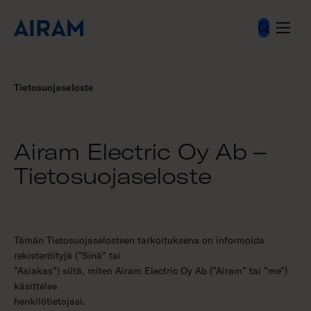
Hyppää
sisältöön
Tietosuojaseloste
Airam Electric Oy Ab –
Tietosuojaseloste
Tämän Tietosuojaselosteen tarkoituksena on informoida
rekisteröityjä (”Sinä” tai
”Asiakas”) siitä, miten Airam Electric Oy Ab (”Airam” tai ”me”)
käsittelee
henkilötietojasi.