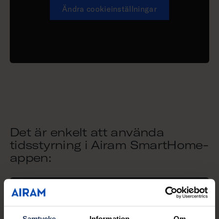
Ändra cookieinställningar
Det är enkelt att använda
tidsstyrning i Airam SmartHome-
appen:
Samtycke
Information
Om