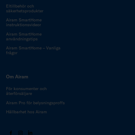
Eltillbehör och
säkerhetsprodukter
Airam SmartHome
instruktionsvideor
Airam SmartHome
användningstips
Airam SmartHome – Vanliga
frågor
Om Airam
För konsumenter och
återförsäljare
Airam Pro för belysningsproffs
Hållbarhet hos Airam