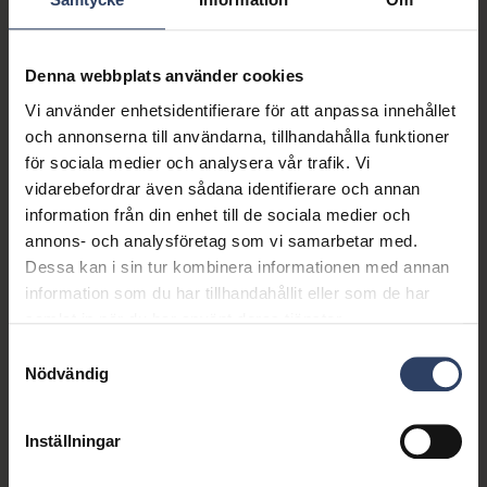
Detta innehåll kräver cookies.
Denna webbplats använder cookies
Ändra cookieinställningar
Vi använder enhetsidentifierare för att anpassa innehållet
och annonserna till användarna, tillhandahålla funktioner
för sociala medier och analysera vår trafik. Vi
vidarebefordrar även sådana identifierare och annan
information från din enhet till de sociala medier och
annons- och analysföretag som vi samarbetar med.
Dessa kan i sin tur kombinera informationen med annan
information som du har tillhandahållit eller som de har
samlat in när du har använt deras tjänster.
Mångsidiga
Samtyckesval
Nödvändig
automationsfunktioner förenklar
vardagen:
Inställningar