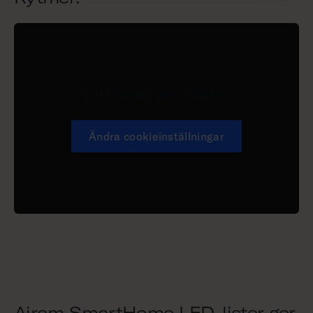
Detta innehåll kräver cookies.
Ändra cookieinställningar
Airam SmartHome LED-lister ger