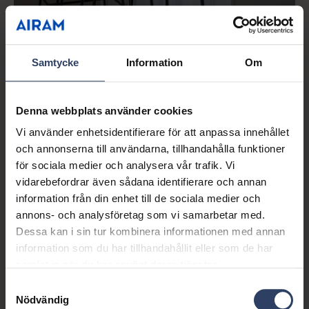
Med SmartHome-lampor och led-list skapar du
Samtycke
Information
Om
ett mjukt stämningsljus i köket.
Ljuset är enkelt att ändra till klarare arbetsbelysning
Denna webbplats använder cookies
med Airam SmartHome-appen.
Vi använder enhetsidentifierare för att anpassa innehållet
och annonserna till användarna, tillhandahålla funktioner
för sociala medier och analysera vår trafik. Vi
vidarebefordrar även sådana identifierare och annan
information från din enhet till de sociala medier och
annons- och analysföretag som vi samarbetar med.
Dessa kan i sin tur kombinera informationen med annan
information som du har tillhandahållit eller som de har
samlat in när du har använt deras tjänster.
Samtyckesval
Nödvändig