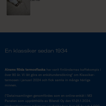
L
ä
s
m
e
r
En klassiker sedan 1934
Airams Röda termosflaska
har varit finländarnas kaffekompis i
över 90 år. Vi lät göra en enkätundersökning* om Klassiker-
termosen i januari 2024 och fick samla in många härliga
minnen.
(*Datainsamlingen genomfördes som en online-enkät i M3
Panelen som upprätthålls av Bilendi Oy den 17–21.1.2024.