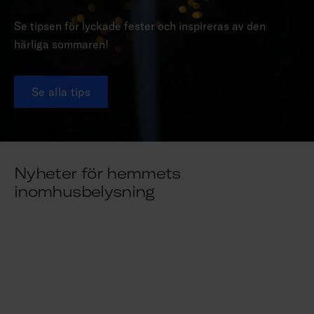
Se tipsen för lyckade fester och inspireras av den
härliga sommaren!
Se alla tips
Nyheter för hemmets
inomhusbelysning