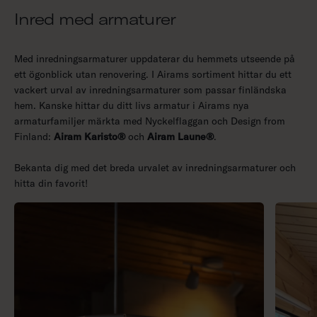
m
Inred med armaturer
e
r
Med inredningsarmaturer uppdaterar du hemmets utseende på
ett ögonblick utan renovering. I Airams sortiment hittar du ett
vackert urval av inredningsarmaturer som passar finländska
hem. Kanske hittar du ditt livs armatur i Airams nya
armaturfamiljer märkta med Nyckelflaggan och Design from
Finland:
Airam Karisto®
och
Airam Laune®
.
Bekanta dig med det breda urvalet av inredningsarmaturer och
hitta din favorit!