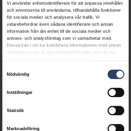
Vi använder enhetsidentifierare för att anpassa innehållet
och annonserna till användarna, tillhandahålla funktioner
Rätt belysning för arbetsutrymmen ger
för sociala medier och analysera vår trafik. Vi
effektivitet och energi
vidarebefordrar även sådana identifierare och annan
En lämplig och arbetsanpassad belysning är en av de
information från din enhet till de sociala medier och
annons- och analysföretag som vi samarbetar med.
viktigaste delarna av god ergonomi. Den påverkar
Dessa kan i sin tur kombinera informationen med annan
koncentration, ork och ögonens välbefinnande. Rätt
information som du har tillhandahållit eller som de har
belysning vid arbetsplatsen stöder både distansarbete i
samlat in när du har använt deras tjänster.
hemmakontoret och hobbyer som kräver precision.
Samtyckesval
Nödvändig
Läs mer
Inställningar
Statistik
Marknadsföring