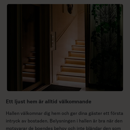
Ett ljust hem är alltid välkomnande
Hallen välkomnar dig hem och ger dina gäster ett första
intryck av bostaden. Belysningen i hallen är bra när den
motsvarar de boendes behov och inte bländar den som