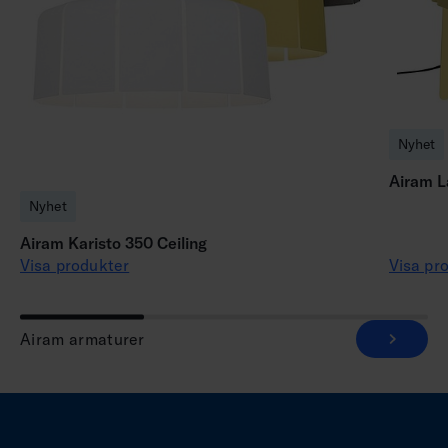
Nyhet
Airam L
Nyhet
Airam Karisto 350 Ceiling
Visa produkter
Visa pr
Airam armaturer