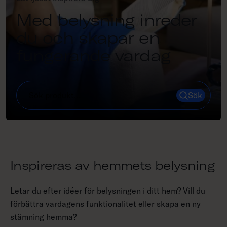
Med belysning inreder
du och skapar en
fungerande vardag
Sök
S
ö
k
Inspireras av hemmets belysning
Letar du efter idéer för belysningen i ditt hem? Vill du
förbättra vardagens funktionalitet eller skapa en ny
stämning hemma?