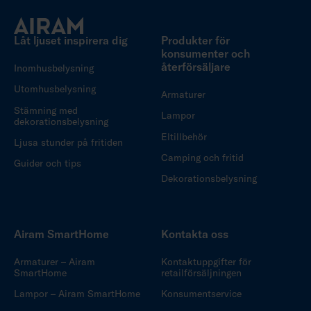
Låt ljuset inspirera dig
Produkter för
konsumenter och
återförsäljare
Inomhusbelysning
Utomhusbelysning
Armaturer
Stämning med
Lampor
dekorationsbelysning
Eltillbehör
Ljusa stunder på fritiden
Camping och fritid
Guider och tips
Dekorationsbelysning
Airam SmartHome
Kontakta oss
Armaturer – Airam
Kontaktuppgifter för
SmartHome
retailförsäljningen
Lampor – Airam SmartHome
Konsumentservice