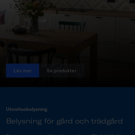
Låt ljuset inspirera dig
Inredningsbelysning fulländar
hemmet
Läs mer
Se produkter
Utomhusbelysning
Belysning för gård och trädgård