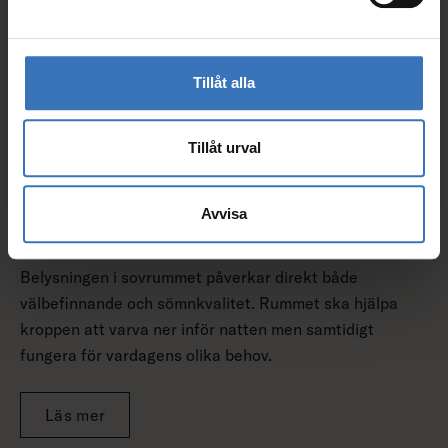
Tillåt alla
Tillåt urval
Avvisa
Lugn och mångsidig sovrumsbelysning
Belysningen i sovrummet påverkar direkt både
välbefinnande och sömnkvalitet. Rummet ska hjälpa
kroppen att varva ner inför natten men samtidigt
fungera för vardagens olika behov.
Läs mer