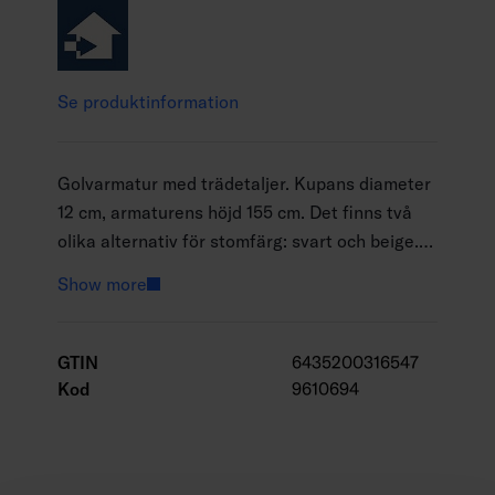
Se produktinformation
Golvarmatur med trädetaljer. Kupans diameter
12 cm, armaturens höjd 155 cm. Det finns två
olika alternativ för stomfärg: svart och beige.
Armaturerna har en lamphållare med E27-
Show more
sockel, och en P45-formad lampa passar bäst
för denna armatur. Välj en lämplig lampa från
Airams breda LED-sortiment. Vi
GTIN
6435200316547
rekommenderar Airam SmartHome-seriens
Kod
9610694
lampor, som du kan justera och tidsinställa som
du vill med en telefonapp. Eller ta en titt på 3-
Step-DIM-lamporna, som du kan dimma från en