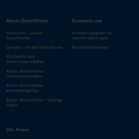
Airam SmartHome
Kontakta oss
Armaturer – Airam
Kontaktuppgifter för
SmartHome
retailförsäljningen
Lampor – Airam SmartHome
Konsumentservice
Eltillbehör och
säkerhetsprodukter
Airam SmartHome
instruktionsvideor
Airam SmartHome
användningstips
Airam SmartHome – Vanliga
frågor
Om Airam