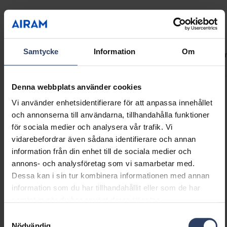
helt vanlig ljusbrytare!
Teknisk information
Samtycke
Information
Om
Koder
Produktversioner
Nedladdningar
Teknisk infor
Denna webbplats använder cookies
Produktkoder
Vi använder enhetsidentifierare för att anpassa innehållet
och annonserna till användarna, tillhandahålla funktioner
för sociala medier och analysera vår trafik. Vi
GTIN
6435200316547
vidarebefordrar även sådana identifierare och annan
Kod
9610694
information från din enhet till de sociala medier och
El-nummer (SWE)
7511793
annons- och analysföretag som vi samarbetar med.
Dessa kan i sin tur kombinera informationen med annan
information som du har tillhandahållit eller som de har
samlat in när du har använt deras tjänster.
Samtyckesval
Nödvändig