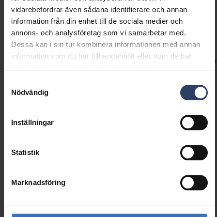
vidarebefordrar även sådana identifierare och annan
/ 6500 K) med knappen med cirkelpil. Enkel
information från din enhet till de sociala medier och
utanpåliggande installation! Strömkällan har en
Teknisk information
annons- och analysföretag som vi samarbetar med.
ledning som takets kablar ansluts till.
Dessa kan i sin tur kombinera informationen med annan
information som du har tillhandahållit eller som de har
Koder
Produktversioner
Nedladdningar
Teknisk infor
samlat in när du har använt deras tjänster.
Samtyckesval
Nödvändig
Produktkoder
Inställningar
GTIN
6435200307897
Statistik
Kod
9610619
Marknadsföring