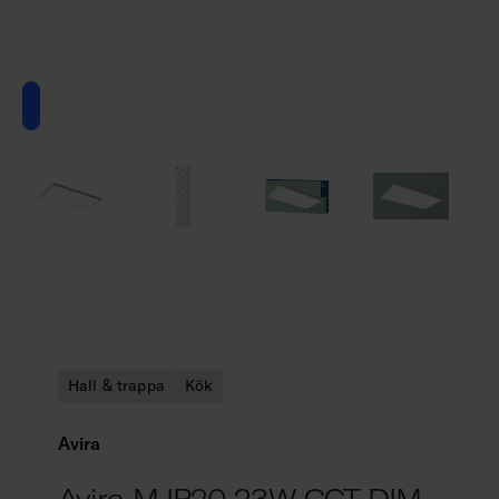
Hall & trappa
Kök
Avira
Avira M IP20 23W CCT DIM