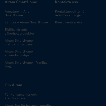
Airam SmartHome
Kontakta oss
Armaturer – Airam
Kontaktuppgifter för
SmartHome
retailförsäljningen
Lampor – Airam SmartHome
Konsumentservice
Eltillbehör och
säkerhetsprodukter
Airam SmartHome
instruktionsvideor
Airam SmartHome
användningstips
Airam SmartHome – Vanliga
frågor
Om Airam
För konsumenter och
återförsäljare
Airam Pro för belysningsproffs