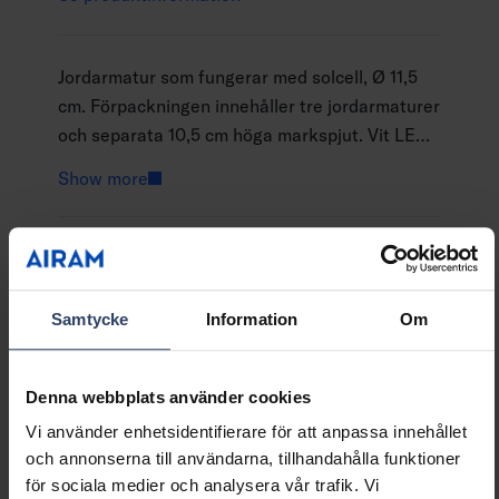
Jordarmatur som fungerar med solcell, Ø 11,5
cm. Förpackningen innehåller tre jordarmaturer
och separata 10,5 cm höga markspjut. Vit LED-
lampa, 8 st./jordarmatur. Material: rostfritt stål
Show more
och plast. Använd på terrassen eller balkongen
utan markspjut, och med markspjut t.ex. på
kanterna av gården eller trädgården.
GTIN
6435200295071
Kod
9478823
Samtycke
Information
Om
Denna webbplats använder cookies
Vi använder enhetsidentifierare för att anpassa innehållet
Teknisk information
och annonserna till användarna, tillhandahålla funktioner
för sociala medier och analysera vår trafik. Vi