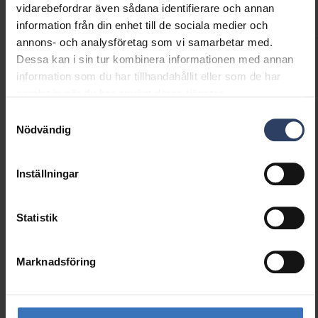
Koder
Nedladdningar
Teknisk information
vidarebefordrar även sådana identifierare och annan
information från din enhet till de sociala medier och
annons- och analysföretag som vi samarbetar med.
Dessa kan i sin tur kombinera informationen med annan
Produktkoder
information som du har tillhandahållit eller som de har
samlat in när du har använt deras tjänster.
Samtyckesval
GTIN
6435200295071
Nödvändig
Kod
9478823
Inställningar
Statistik
Liknande produkter
Marknadsföring