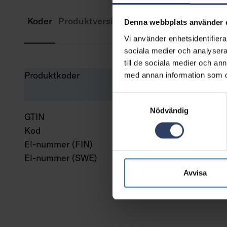
Koder
Produktversioner
Nedladdningar
Tekn
Denna webbplats använder 
Vi använder enhetsidentifierar
sociala medier och analysera 
till de sociala medier och a
Produktkoder
med annan information som du 
Samtyckesval
Nödvändig
GTIN
643
Kod
411
El-nummer (FIN)
411
El-nummer (SWE)
750
Avvisa