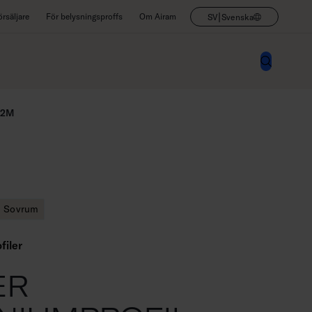
|
rsäljare
För belysningsproffs
Om Airam
SV
Svenska
 2M
Sovrum
filer
ER