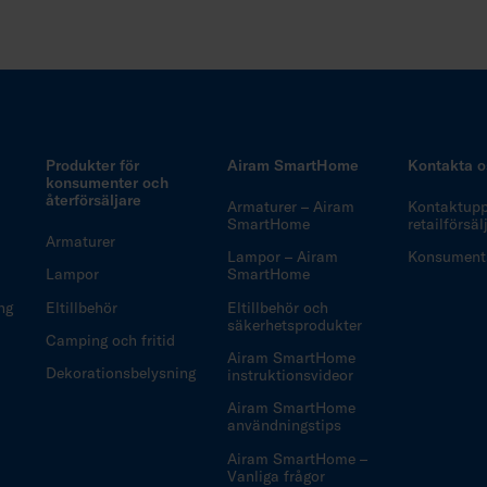
Produkter för
Airam SmartHome
Kontakta o
konsumenter och
återförsäljare
Armaturer – Airam
Kontaktuppg
SmartHome
retailförsä
Armaturer
Lampor – Airam
Konsuments
Lampor
SmartHome
ng
Eltillbehör
Eltillbehör och
säkerhetsprodukter
Camping och fritid
Airam SmartHome
Dekorationsbelysning
instruktionsvideor
Airam SmartHome
användningstips
Airam SmartHome –
Vanliga frågor