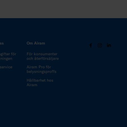
ss
Om Airam
ifter för
För konsumenter
ljningen
och återförsäljare
ervice
Airam Pro för
belysningsproffs
Hållbarhet hos
Airam