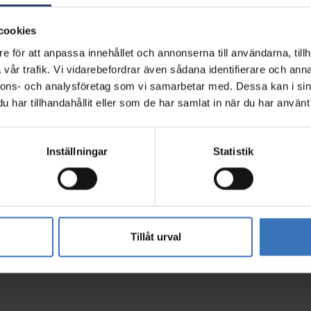
isk information
cookies
e för att anpassa innehållet och annonserna till användarna, tillh
vår trafik. Vi vidarebefordrar även sådana identifierare och anna
nnons- och analysföretag som vi samarbetar med. Dessa kan i sin
har tillhandahållit eller som de har samlat in när du har använt 
Inställningar
Statistik
5200206510
6413
6413
2145
Tillåt urval