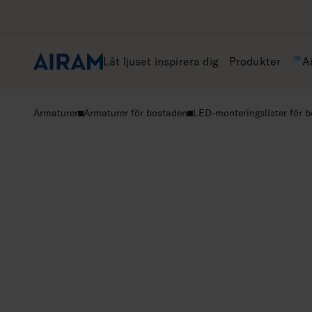
Hoppa
till
innehåll
Låt ljuset inspirera dig
Produkter
A
Armaturer
Armaturer för bostaden
LED-monteringslister för 