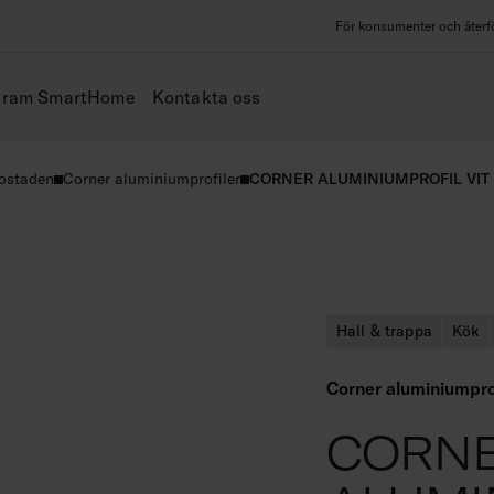
För konsumenter och återfö
iram SmartHome
Kontakta oss
bostaden
Corner aluminiumprofiler
CORNER ALUMINIUMPROFIL VIT
Hall & trappa
Kök
Corner aluminiumpro
CORN