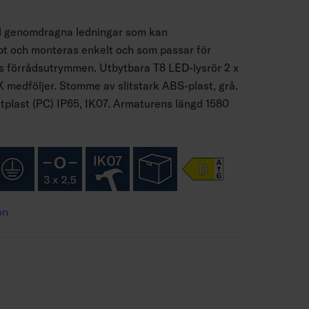
d genomdragna ledningar som kan
 och monteras enkelt och som passar för
 förrådsutrymmen. Utbytbara T8 LED-lysrör 2 x
medföljer. Stomme av slitstark ABS-plast, grå.
plast (PC) IP65, IK07. Armaturens längd 1580
on