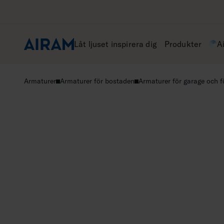
Hoppa
till
innehåll
Låt ljuset inspirera dig
Produkter
A
Armaturer
Armaturer för bostaden
Armaturer för garage och f