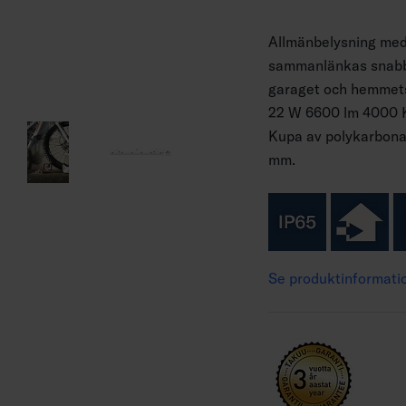
Allmänbelysning me
sammanlänkas snabbt
garaget och hemmets
22 W 6600 lm 4000 K 
Kupa av polykarbonat
mm.
Se produktinformati