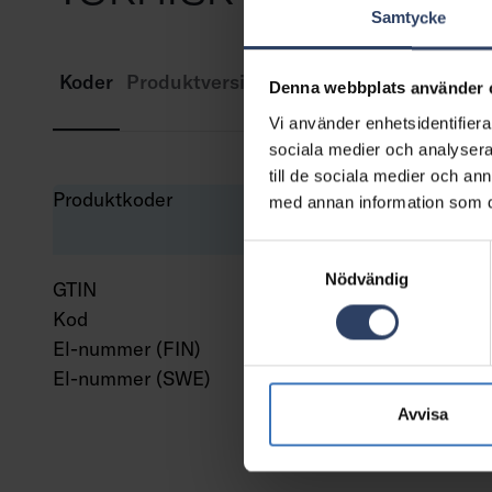
Samtycke
Koder
Produktversioner
Nedladdningar
Tekn
Denna webbplats använder 
Vi använder enhetsidentifierar
sociala medier och analysera 
till de sociala medier och a
Produktkoder
med annan information som du 
Samtyckesval
Nödvändig
GTIN
643
Kod
431
El-nummer (FIN)
431
El-nummer (SWE)
702
Avvisa