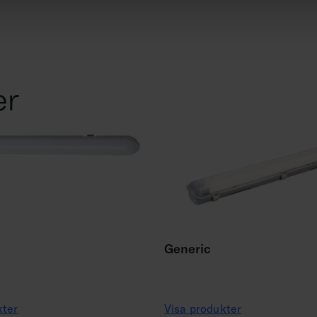
er
Generic
kter
Visa produkter