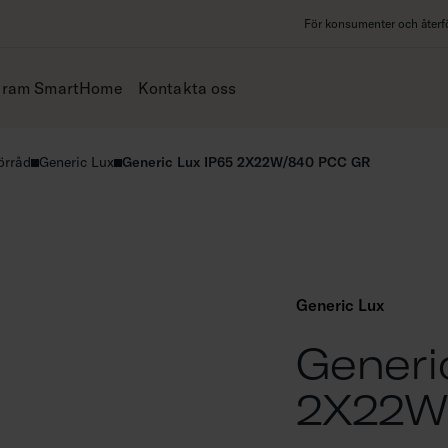
För konsumenter och återfö
iram SmartHome
Kontakta oss
örråd
Generic Lux
Generic Lux IP65 2X22W/840 PCC GR
Generic Lux
Generi
2X22W