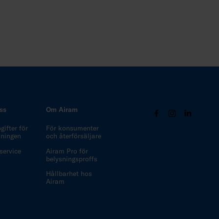
ss
Om Airam
ifter för
För konsumenter
ljningen
och återförsäljare
ervice
Airam Pro för
belysningsproffs
Hållbarhet hos
Airam