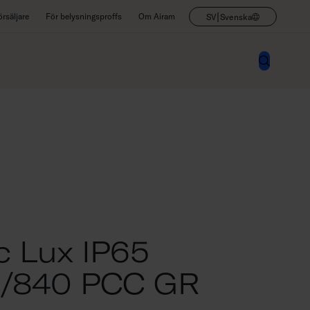
|
rsäljare
För belysningsproffs
Om Airam
SV
Svenska
c Lux IP65
/840 PCC GR