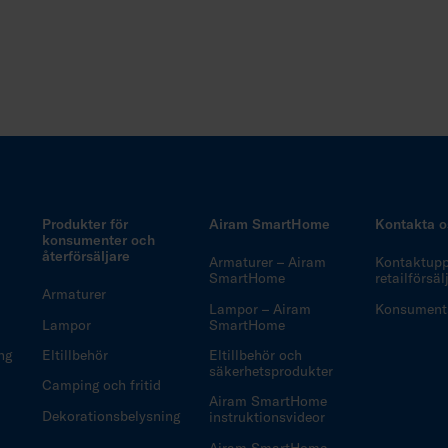
Produkter för
Airam SmartHome
Kontakta o
konsumenter och
återförsäljare
Armaturer – Airam
Kontaktuppg
SmartHome
retailförsä
Armaturer
Lampor – Airam
Konsuments
Lampor
SmartHome
ng
Eltillbehör
Eltillbehör och
säkerhetsprodukter
Camping och fritid
Airam SmartHome
Dekorationsbelysning
instruktionsvideor
Airam SmartHome