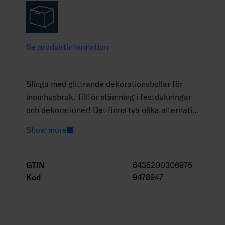
Se produktinformation
Slinga med glittrande dekorationsbollar för
inomhusbruk. Tillför stämning i festdukningar
och dekorationer! Det finns två olika alternativ
av den vackra dekorationsslingan: 10 st. Ø 5,5
Show more
cm guldglittrande bollar och LED-lampor, i
silver 20 st. Ø 3 cm bollar och LED-lampor.
Slingan fungerar med batterier, inbyggd timer.
GTIN
6435200306975
Kod
9478947