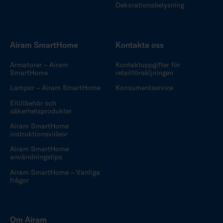
Dekorationsbelysning
Airam SmartHome
Kontakta oss
Armaturer – Airam
Kontaktuppgifter för
SmartHome
retailförsäljningen
Lampor – Airam SmartHome
Konsumentservice
Eltillbehör och
säkerhetsprodukter
Airam SmartHome
instruktionsvideor
Airam SmartHome
användningstips
Airam SmartHome – Vanliga
frågor
Om Airam