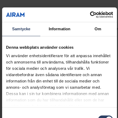
Teknisk information
Koder
Produktversioner
Nedladdningar
Teknisk infor
Samtycke
Information
Om
Denna webbplats använder cookies
Produktkoder
Vi använder enhetsidentifierare för att anpassa innehållet
och annonserna till användarna, tillhandahålla funktioner
för sociala medier och analysera vår trafik. Vi
GTIN
6435200306975
vidarebefordrar även sådana identifierare och annan
Kod
9478947
information från din enhet till de sociala medier och
annons- och analysföretag som vi samarbetar med.
Dessa kan i sin tur kombinera informationen med annan
information som du har tillhandahållit eller som de har
samlat in när du har använt deras tjänster.
Samtyckesval