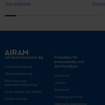
Visa produkter
Visa pr
Låt ljuset inspirera dig
Produkter för
konsumenter och
återförsäljare
Inomhusbelysning
Utomhusbelysning
Armaturer
Stämning med
Lampor
dekorationsbelysning
Eltillbehör
Ljusa stunder på fritiden
Camping och fritid
Guider och tips
Dekorationsbelysning