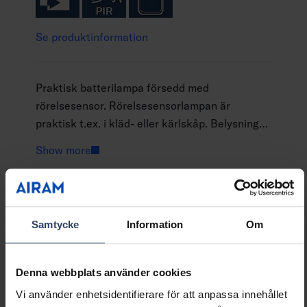
Se produktinformation
Praktisk batterilampa försedd med
rörelsesensor. Rörelsesensorlampan är
praktisk t.ex. i kläd- eller kärlskåp. Belysning
där det behövs i hemmets eller stugans rum
Show more
där det inte finns el! Det klarvita ljuset lyser
nästan i samma nyans som dagsljuset, 6000 K.
GTIN
6435200157515
Kod
9475200
Samtycke
Information
Om
Denna webbplats använder cookies
Vi använder enhetsidentifierare för att anpassa innehållet