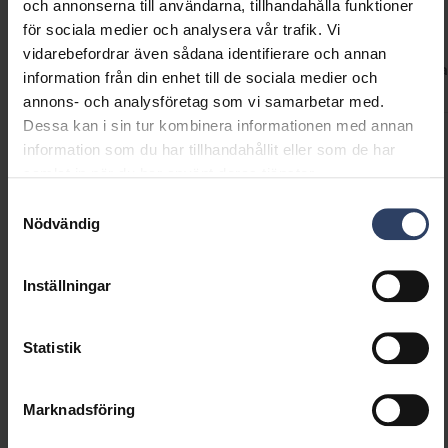
Teknisk information
och annonserna till användarna, tillhandahålla funktioner
för sociala medier och analysera vår trafik. Vi
vidarebefordrar även sådana identifierare och annan
Koder
Nedladdningar
Teknisk information
Kompatibla
information från din enhet till de sociala medier och
annons- och analysföretag som vi samarbetar med.
Dessa kan i sin tur kombinera informationen med annan
information som du har tillhandahållit eller som de har
Produktkoder
samlat in när du har använt deras tjänster.
Samtyckesval
Nödvändig
GTIN
6435200157515
Kod
9475200
El-nummer (SWE)
9451865
Inställningar
Statistik
Marknadsföring