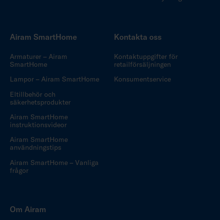
Airam SmartHome
Kontakta oss
Armaturer – Airam
Kontaktuppgifter för
SmartHome
retailförsäljningen
Lampor – Airam SmartHome
Konsumentservice
Eltillbehör och
säkerhetsprodukter
Airam SmartHome
instruktionsvideor
Airam SmartHome
användningstips
Airam SmartHome – Vanliga
frågor
Om Airam