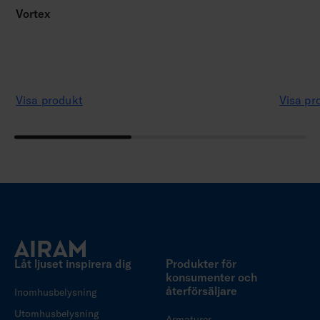
Vortex
Visa produkt
Visa pr
Låt ljuset inspirera dig
Produkter för
konsumenter och
återförsäljare
Inomhusbelysning
Utomhusbelysning
Armaturer