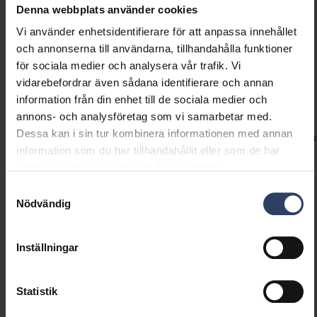
eller som en regnbågseffekt. LED-listerna kan
Denna webbplats använder cookies
kopplas ihop till en total längd på upp till fem
Vi använder enhetsidentifierare för att anpassa innehållet
meter. Sortimentet inkluderar lister i olika
och annonserna till användarna, tillhandahålla funktioner
längder samt en förlängningsdel på 1 meter.
för sociala medier och analysera vår trafik. Vi
vidarebefordrar även sådana identifierare och annan
Teknisk information
information från din enhet till de sociala medier och
Du styr produkterna i Airam SmartHome-serien
annons- och analysföretag som vi samarbetar med.
via Airam SmartHome-appen. Ladda ner appen
Dessa kan i sin tur kombinera informationen med annan
Koder
Produktversioner
Nedladdningar
Teknisk infor
från App Store eller Google Play. Appen finns
information som du har tillhandahållit eller som de har
på finska, svenska och engelska. Anslut
samlat in när du har använt deras tjänster.
enheterna till ditt skyddade WiFi-nätverk –
Samtyckesval
ingen separat hubb behövs! Produkterna kan
Produktkoder
Nödvändig
röststyras via Google Assistant, Amazon Alexa
eller Siri Shortcuts.
Inställningar
GTIN
6435200280862
Kod
9610357
El-nummer (SWE)
7507558
Statistik