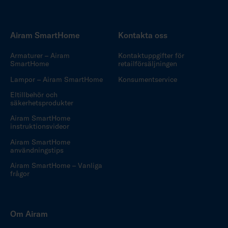
Airam SmartHome
Kontakta oss
Armaturer – Airam
Kontaktuppgifter för
SmartHome
retailförsäljningen
Lampor – Airam SmartHome
Konsumentservice
Eltillbehör och
säkerhetsprodukter
Airam SmartHome
instruktionsvideor
Airam SmartHome
användningstips
Airam SmartHome – Vanliga
frågor
Om Airam