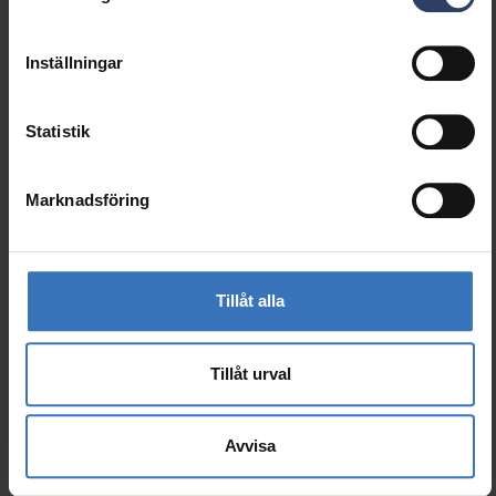
GTIN
6435200323163
Inställningar
Kod
9471239
Statistik
Marknadsföring
Liknande produkter
Tillåt alla
Tillåt urval
Avvisa
Grenuttag med brytare