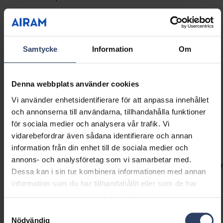
kontakter används ofta i bordslampor,
Show more
ljusstakar och andra mindre elprodukter. Finns
i svart eller vitt.
Samtycke
Information
Om
GTIN
6435200323163
Kod
9471239
Denna webbplats använder cookies
Vi använder enhetsidentifierare för att anpassa innehållet
och annonserna till användarna, tillhandahålla funktioner
för sociala medier och analysera vår trafik. Vi
Teknisk information
vidarebefordrar även sådana identifierare och annan
information från din enhet till de sociala medier och
annons- och analysföretag som vi samarbetar med.
Koder
Produktversioner
Nedladdningar
Teknisk infor
Dessa kan i sin tur kombinera informationen med annan
information som du har tillhandahållit eller som de har
samlat in när du har använt deras tjänster.
Produktkoder
Samtyckesval
Nödvändig