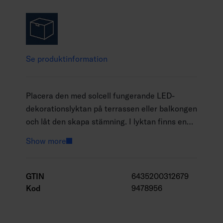
Se produktinformation
Placera den med solcell fungerande LED-
dekorationslyktan på terrassen eller balkongen
och låt den skapa stämning. I lyktan finns en
fast LED-filamentlampa som ger varmvitt ljus.
Show more
Stommen är av svart metall omsluten av böjd
polyrotting. Lyktans diameter 24 cm och höjd
24 cm (utan handtag).
GTIN
6435200312679
Kod
9478956