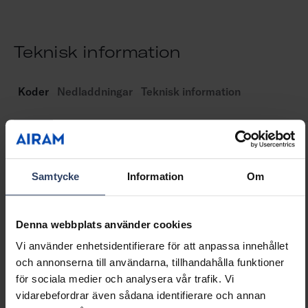
Teknisk information
Koder
Nedladdningar
Teknisk information
Produktkoder
Samtycke
Information
Om
GTIN
6435200312679
Kod
9478956
Denna webbplats använder cookies
Vi använder enhetsidentifierare för att anpassa innehållet
och annonserna till användarna, tillhandahålla funktioner
för sociala medier och analysera vår trafik. Vi
vidarebefordrar även sådana identifierare och annan