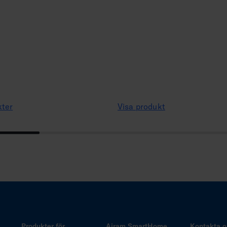
kter
Visa produkt
Produkter för
Airam SmartHome
Kontakta o