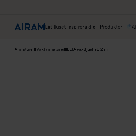
Hoppa
till
innehåll
Låt ljuset inspirera dig
Produkter
A
Armaturer
Växtarmaturer
LED-växtljuslist, 2 m