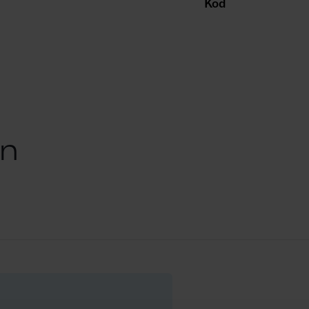
Kod
grund av fukt – en o
silikonskyddet. Tran
Ljusstyrkan kan dimr
tre steg. Välj önskat
h), 12 h (på 12 h / av 
på- och av-funktion. T
koppla bort LED-list
on