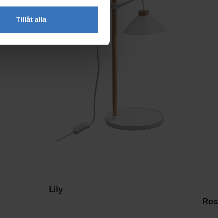
Tillåt alla
Lily
Ros