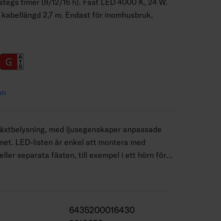
stegs timer (8/12/16 h). Fast LED 4000 K, 24 W.
 kabellängd 2,7 m. Endast för inomhusbruk,
on
 växtbelysning, med ljusegenskaper anpassade
met. LED-listen är enkel att montera med
ller separata fästen, till exempel i ett hörn för
rukväxt eller under en hylla för att ge ljus åt
yllnivån. Listens längd är 2 m och den kan vid
erade punkter för att passa önskat mått. Vid
nskyddet tätas noggrant. Produktens treåriga
6435200016430
e avkapade LED-lister som tydligt oxiderat på