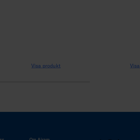
Visa produkt
Visa
ss
Om Airam