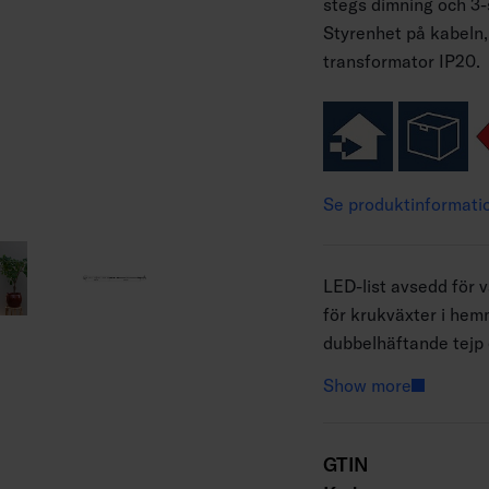
stegs dimning och 3-
Styrenhet på kabeln,
transformator IP20.
Se produktinformati
LED-list avsedd för
för krukväxter i hem
dubbelhäftande tejp e
att belysa en större k
Show more
växter på den undre h
behov kapas vid mark
kapning måste siliko
GTIN
garanti omfattar int