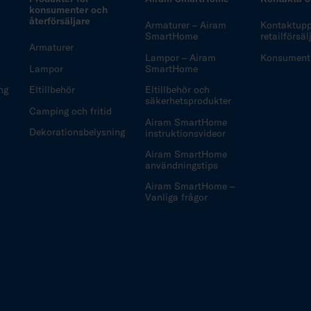
konsumenter och
återförsäljare
Armaturer – Airam
Kontaktuppg
SmartHome
retailförsä
Armaturer
Lampor – Airam
Konsuments
Lampor
SmartHome
ng
Eltillbehör
Eltillbehör och
säkerhetsprodukter
Camping och fritid
Airam SmartHome
Dekorationsbelysning
instruktionsvideor
Airam SmartHome
användningstips
Airam SmartHome –
Vanliga frågor