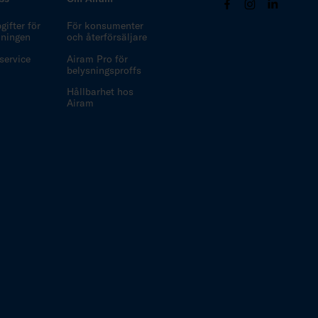
ifter för
För konsumenter
ljningen
och återförsäljare
ervice
Airam Pro för
belysningsproffs
Hållbarhet hos
Airam