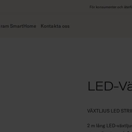
För konsumenter och återfö
iram SmartHome
Kontakta oss
LED-Väx
VÄXTLJUS LED STRI
2 m lång LED-växtljus