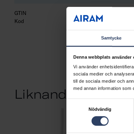
GTIN
643
Kod
961
Samtycke
Denna webbplats använder 
Vi använder enhetsidentifierar
sociala medier och analysera 
till de sociala medier och a
med annan information som du 
Liknande produkt
Samtyckesval
Nödvändig