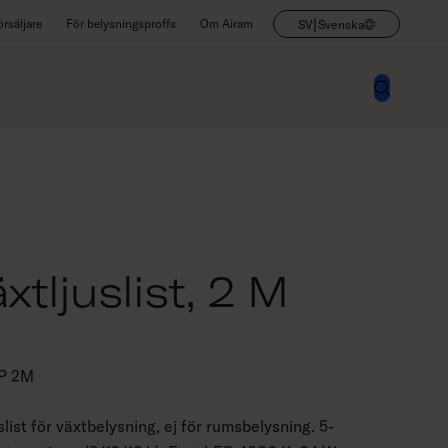
|
rsäljare
För belysningsproffs
Om Airam
SV
Svenska
tljuslist, 2 M
P 2M
list för växtbelysning, ej för rumsbelysning. 5-