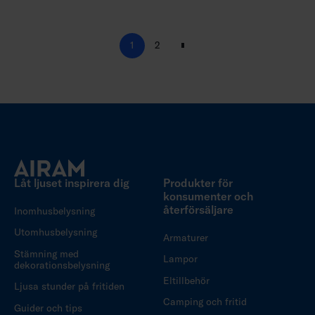
1
2
N
ä
s
t
a
Låt ljuset inspirera dig
Produkter för
konsumenter och
återförsäljare
Inomhusbelysning
Utomhusbelysning
Armaturer
Stämning med
Lampor
dekorationsbelysning
Eltillbehör
Ljusa stunder på fritiden
Camping och fritid
Guider och tips