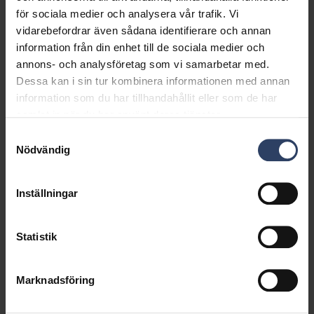
för sociala medier och analysera vår trafik. Vi
vidarebefordrar även sådana identifierare och annan
information från din enhet till de sociala medier och
Frost -40°C
annons- och analysföretag som vi samarbetar med.
Visa produkter
Dessa kan i sin tur kombinera informationen med annan
information som du har tillhandahållit eller som de har
Sensor
samlat in när du har använt deras tjänster.
Visa produkter
Samtyckesval
Nödvändig
Inställningar
Statistik
Marknadsföring