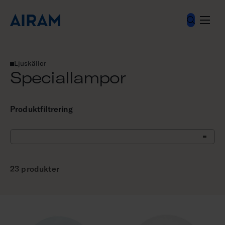
Hoppa
till
innehåll
Ljuskällor
Speciallampor
Speciallampor
Produktfiltrering
23 produkter