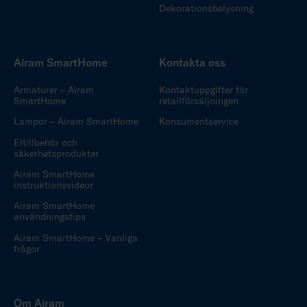
Dekorationsbelysning
Airam SmartHome
Kontakta oss
Armaturer – Airam
Kontaktuppgifter för
SmartHome
retailförsäljningen
Lampor – Airam SmartHome
Konsumentservice
Eltillbehör och
säkerhetsprodukter
Airam SmartHome
instruktionsvideor
Airam SmartHome
användningstips
Airam SmartHome – Vanliga
frågor
Om Airam