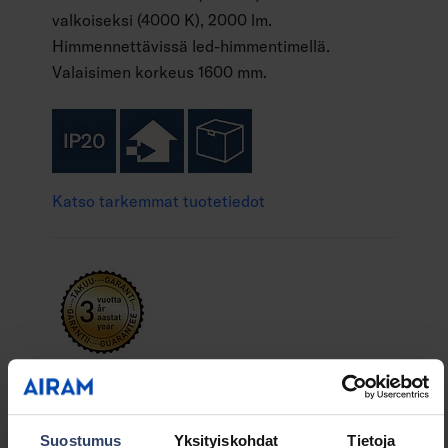
valkoiseksi (4000 K), 2000 lm.
Himmennettävissä led-himmentimellä.
Valaisimen korkeus 1600 mm.
Katso tarkemmat tuotetiedot
Ilmeikäs riippuvalaisin tuo kotiisi luonnetta ja
tyyliä. Valaisimessa on paljon valoa antava
kiinteä led, jota voi himmentää led-
Suostumus
Yksityiskohdat
Tietoja