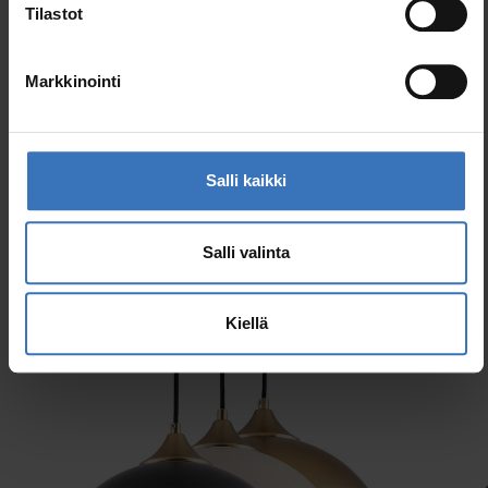
Tilastot
GTIN
6435200309983
Koodi
9610639
Markkinointi
Salli kaikki
Samankaltaiset tuotteet
Salli valinta
Kiellä