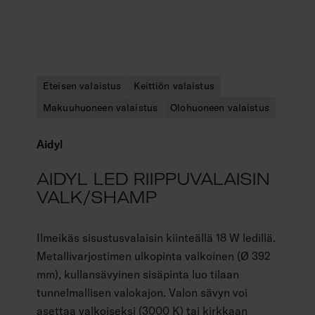
Eteisen valaistus
Keittiön valaistus
Makuuhuoneen valaistus
Olohuoneen valaistus
Aidyl
AIDYL LED RIIPPUVALAISIN
VALK/SHAMP
Ilmeikäs sisustusvalaisin kiinteällä 18 W ledillä.
Metallivarjostimen ulkopinta valkoinen (Ø 392
mm), kullansävyinen sisäpinta luo tilaan
tunnelmallisen valokajon. Valon sävyn voi
asettaa valkoiseksi (3000 K) tai kirkkaan