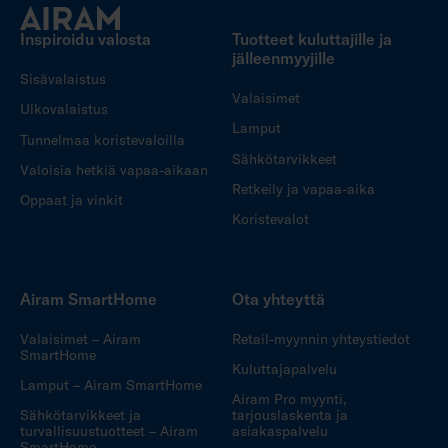
Inspiroidu valosta
Tuotteet kuluttajille ja
jälleenmyyjille
Sisävalaistus
Valaisimet
Ulkovalaistus
Lamput
Tunnelmaa koristevaloilla
Sähkötarvikkeet
Valoisia hetkiä vapaa-aikaan
Retkeily ja vapaa-aika
Oppaat ja vinkit
Koristevalot
Airam SmartHome
Ota yhteyttä
Valaisimet – Airam
Retail-myynnin yhteystiedot
SmartHome
Kuluttajapalvelu
Lamput – Airam SmartHome
Airam Pro myynti,
Sähkötarvikkeet ja
tarjouslaskenta ja
turvallisuustuotteet – Airam
asiakaspalvelu
SmartHome