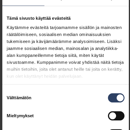
himmentimellä. Valon sävy säädettävissä 3000
Näytä lisää
/ 4000 K. Kaksi eri värivaihtoehtoa joissa
molemmissa metallinhohtoinen sisus.
Tämä sivusto käyttää evästeitä
GTIN
6435200309983
Käytämme evästeitä tarjoamamme sisällön ja mainosten
Koodi
9610639
räätälöimiseen, sosiaalisen median ominaisuuksien
tukemiseen ja kävijämäärämme analysoimiseen. Lisäksi
jaamme sosiaalisen median, mainosalan ja analytiikka-
alan kumppaneillemme tietoja siitä, miten käytät
sivustoamme. Kumppanimme voivat yhdistää näitä tietoja
muihin tietoihin, joita olet antanut heille tai joita on kerätty,
Tekniset tiedot
kun olet käyttänyt heidän palvelujaan.
Koodit
Tuoteversiot
Lataukset
Tekniset tiedot
Suostumuksen
Välttämätön
valinta
Mieltymykset
Tuotekoodit