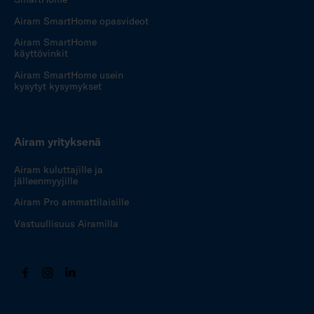
Airam SmartHome opasvideot
Airam SmartHome
käyttövinkit
Airam SmartHome usein
kysytyt kysymykset
Airam yrityksenä
Airam kuluttajille ja
jälleenmyyjille
Airam Pro ammattilaisille
Vastuullisuus Airamilla