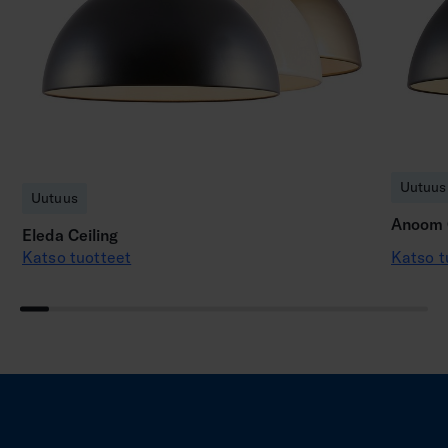
Uutuus
Uutuus
Anoom C
Eleda Ceiling
Katso tuotteet
Katso t