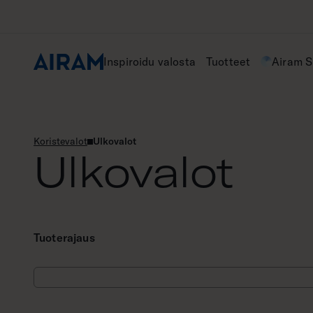
Hyppää
sisältöön
Inspiroidu valosta
Tuotteet
Airam 
Koristevalot
Ulkovalot
Ulkovalot
Tuoterajaus