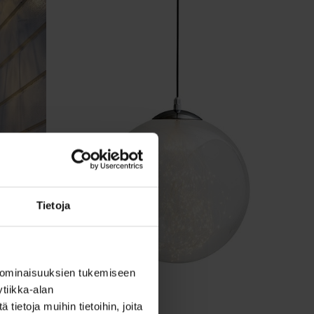
Tietoja
 ominaisuuksien tukemiseen
tiikka-alan
ietoja muihin tietoihin, joita