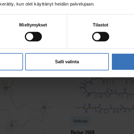
n kerätty, kun olet käyttänyt heidän palvelujaan.
Mieltymykset
Tilastot
Salli valinta
Uutuus
Bebe 288