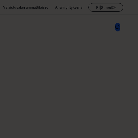
|
Valaistusalan ammattilaiset
Airam yrityksenä
FI
Suomi