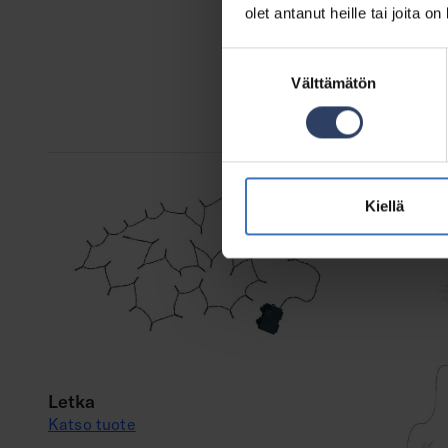
olet antanut heille tai joita o
Suostumuksen
Välttämätön
valinta
Kiellä
Letka
Katso tuote