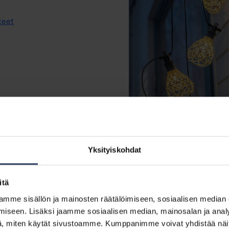
teet
Yksityiskohdat
itä
mme sisällön ja mainosten räätälöimiseen, sosiaalisen median
Boho
iseen. Lisäksi jaamme sosiaalisen median, mainosalan ja analy
Katso tuotteet
, miten käytät sivustoamme. Kumppanimme voivat yhdistää näitä t