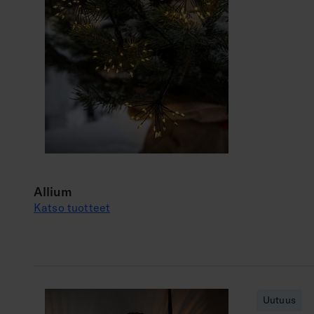
Allium
Katso tuotteet
Uutuus