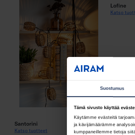
Lofine
Katso tuot
Suostumus
Tämä sivusto käyttää eväste
Käytämme evästeitä tarjoama
Santorini
ja kävijämäärämme analysoim
Katso tuotteet
kumppaneillemme tietoja siitä