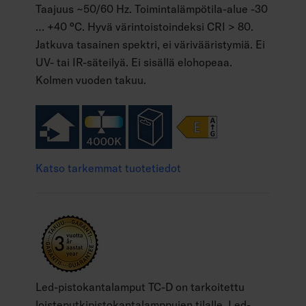
Taajuus ~50/60 Hz. Toimintalämpötila-alue -30
… +40 °C. Hyvä värintoistoindeksi CRI > 80.
Jatkuva tasainen spektri, ei värivääristymiä. Ei
UV- tai IR-säteilyä. Ei sisällä elohopeaa.
Kolmen vuoden takuu.
Katso tarkemmat tuotetiedot
Led-pistokantalamput TC-D on tarkoitettu
loisteputkipistokantalamppujen tilalle. Led-