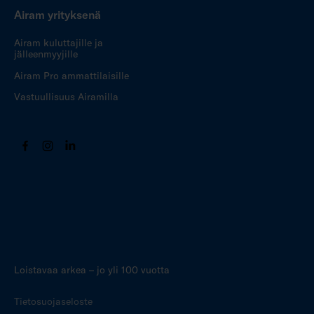
Airam yrityksenä
Airam kuluttajille ja
jälleenmyyjille
Airam Pro ammattilaisille
Vastuullisuus Airamilla
Loistavaa arkea – jo yli 100 vuotta
Tietosuojaseloste