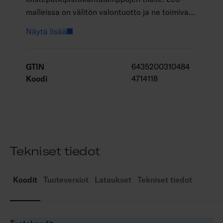
malleissa on välitön valontuotto ja ne toimivat
erittäin hyvin myös kylmissä olosuhteissa. Valo
Näytä lisää
on välkkymätön. Pitkä polttoikä, 30 000 tuntia.
Mallistossa on kaksi värilämpötilaa, valkoinen
3000 K ja viileän valkoinen 4000 K. G24D-
GTIN
6435200310484
pistokantaiset LED-lamput korvaavat vanhat
Koodi
4714118
energiansäästölamput. Käyttö yleisesti esim.
kapeissa seinävalaisimissa, liesikuvuissa ja
välitilavalaisimissa.
Tekniset tiedot
Koodit
Tuoteversiot
Lataukset
Tekniset tiedot