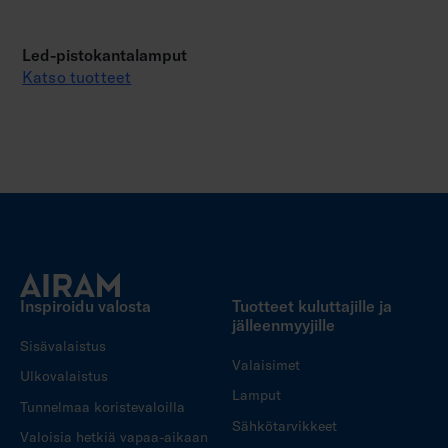
Led-pistokantalamput
Katso tuotteet
Inspiroidu valosta
Tuotteet kuluttajille ja
jälleenmyyjille
Sisävalaistus
Valaisimet
Ulkovalaistus
Lamput
Tunnelmaa koristevaloilla
Sähkötarvikkeet
Valoisia hetkiä vapaa-aikaan