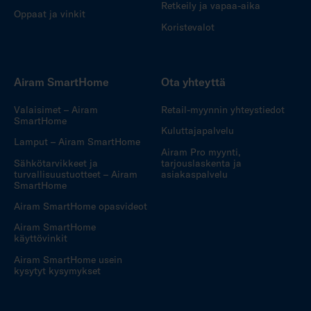
Retkeily ja vapaa-aika
Oppaat ja vinkit
Koristevalot
Airam SmartHome
Ota yhteyttä
Valaisimet – Airam
Retail-myynnin yhteystiedot
SmartHome
Kuluttajapalvelu
Lamput – Airam SmartHome
Airam Pro myynti,
Sähkötarvikkeet ja
tarjouslaskenta ja
turvallisuustuotteet – Airam
asiakaspalvelu
SmartHome
Airam SmartHome opasvideot
Airam SmartHome
käyttövinkit
Airam SmartHome usein
kysytyt kysymykset