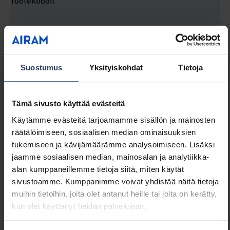
Tuotekoodit
GTIN
6435200310484
Koodi
4714118
Sähkönumero (FIN)
4714118
Suostumus
Yksityiskohdat
Tietoja
Sähkönumero (SWE)
8298924
Sähkönumero (NOR)
3711504
Tämä sivusto käyttää evästeitä
Käytämme evästeitä tarjoamamme sisällön ja mainosten
räätälöimiseen, sosiaalisen median ominaisuuksien
tukemiseen ja kävijämäärämme analysoimiseen. Lisäksi
jaamme sosiaalisen median, mainosalan ja analytiikka-
alan kumppaneillemme tietoja siitä, miten käytät
Samankaltaiset tuotteet
sivustoamme. Kumppanimme voivat yhdistää näitä tietoja
muihin tietoihin, joita olet antanut heille tai joita on kerätty,
kun olet käyttänyt heidän palvelujaan.