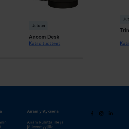
Uu
Uutuus
Tri
Anoom Desk
Katso tuotteet
Kats
tä
Airam yrityksenä
nnin
Airam kuluttajille ja
t
jälleenmyyjille