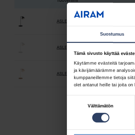
Tuotenimi
ASLE PÖYTÄV. 4-IN-1 150LM USB-C MU
Suostumus
ASLE PÖYTÄV. 4-IN-1 150LM USB-C VA
Tämä sivusto käyttää eväste
Käytämme evästeitä tarjoama
ja kävijämäärämme analysoim
ASLE PÖYTÄV. 4-IN-1 150LM USB-C RG
kumppaneillemme tietoja siitä
olet antanut heille tai joita o
Suostumuksen
Välttämätön
valinta