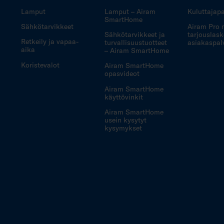
Lamput
Lamput – Airam
Kuluttajapa
SmartHome
Sähkötarvikkeet
Airam Pro 
Sähkötarvikkeet ja
tarjouslask
Retkeily ja vapaa-
turvallisuustuotteet
asiakaspal
aika
– Airam SmartHome
Koristevalot
Airam SmartHome
opasvideot
Airam SmartHome
käyttövinkit
Airam SmartHome
usein kysytyt
kysymykset