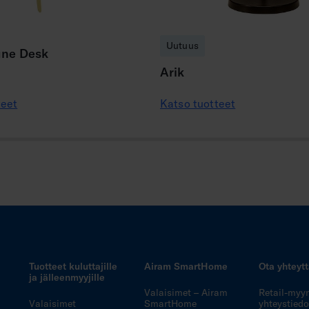
Uutuus
une Desk
Arik
teet
Katso tuotteet
Tuotteet kuluttajille
Airam SmartHome
Ota yhteyt
ja jälleenmyyjille
Valaisimet – Airam
Retail-myy
Valaisimet
SmartHome
yhteystiedo