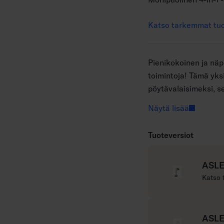
Katso tarkemmat tuo
Pienikokoinen ja näpp
toimintoja! Tämä yks
pöytävalaisimeksi, se
klipsivalaisimeksi - 
Näytä lisää
Siirtele valaisinkup
Kiinnitys tukevan ma
Tuoteversiot
ladattava, USB-A/US
muuntaja ei sisälly. 
ASLE
mustana, valkoisena 
L
Katso 
u
e
l
ASLE