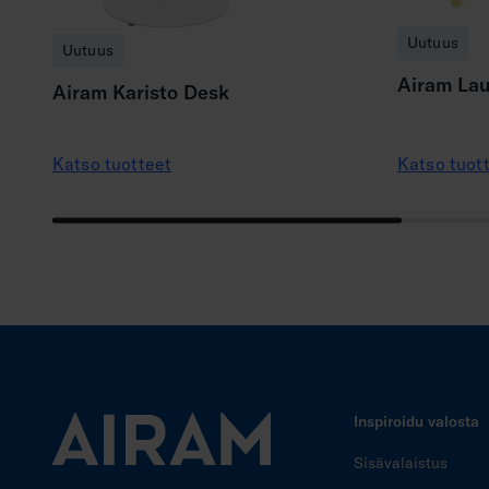
Uutuus
Uutuus
Airam La
Airam Karisto Desk
Katso tuotteet
Katso tuot
Inspiroidu valosta
Sisävalaistus