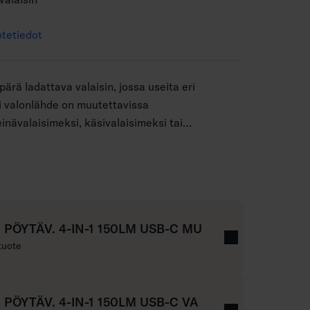
tetiedot
ärä ladattava valaisin, jossa useita eri
i valonlähde on muutettavissa
inävalaisimeksi, käsivalaisimeksi tai
kaikki tarvittavat osat löytyvät pakkauksesta.
ua sopivaan jalustaan käyttötarpeesi mukaan.
gneettisen imukupin avulla. Valonlähde on
B-C -latauskaapeli sisältyy pakkaukseen,
Valo loistaa valkoisena, 3000 K. Saatavissa
 PÖYTÄV. 4-IN-1 150LM USB-C MU
tai ruusukullan sävyisenä.
tuote
 PÖYTÄV. 4-IN-1 150LM USB-C VA