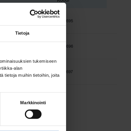
Koodi
4
9610695
Tietoja
1
9610696
 ominaisuuksien tukemiseen
tiikka-alan
8
9610697
ietoja muihin tietoihin, joita
Markkinointi