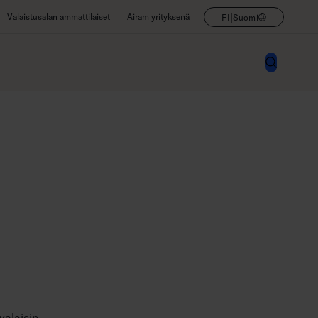
|
Valaistusalan ammattilaiset
Airam yrityksenä
FI
Suomi
valaisin