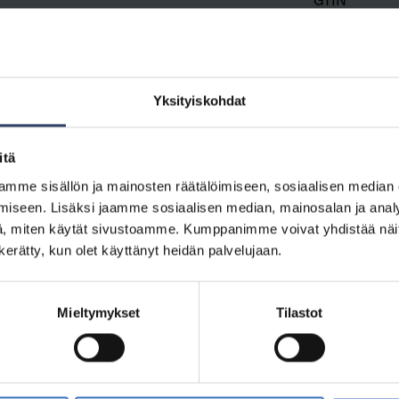
GTIN
643520031655
Yksityiskohdat
643520031656
itä
mme sisällön ja mainosten räätälöimiseen, sosiaalisen median
iseen. Lisäksi jaamme sosiaalisen median, mainosalan ja analy
643520031657
, miten käytät sivustoamme. Kumppanimme voivat yhdistää näitä t
n kerätty, kun olet käyttänyt heidän palvelujaan.
Mieltymykset
Tilastot