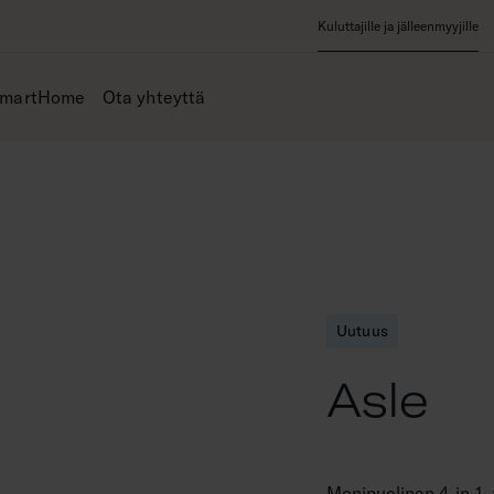
Kuluttajille ja jälleenmyyjille
SmartHome
Ota yhteyttä
Uutuus
Asle
Monipuolinen 4-in-1 -