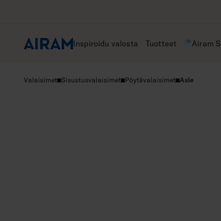
Hyppää
sisältöön
Inspiroidu valosta
Tuotteet
Airam 
Valaisimet
Sisustusvalaisimet
Pöytävalaisimet
Asle