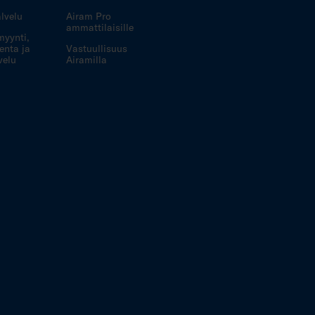
lvelu
Airam Pro
ammattilaisille
myynti,
enta ja
Vastuullisuus
velu
Airamilla