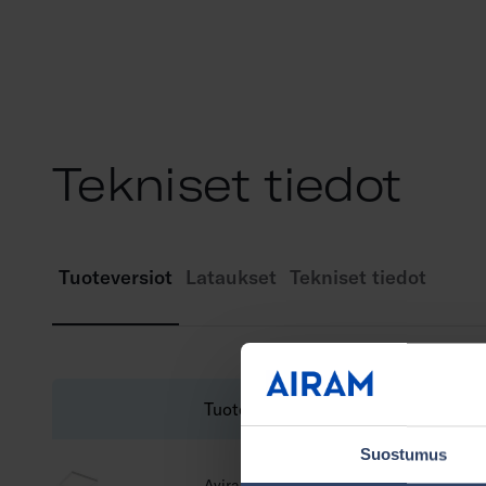
Tekniset tiedot
Tuoteversiot
Lataukset
Tekniset tiedot
Tuotenimi
Suostumus
Avira S IP20 13W CCT DIM REMOTE VA