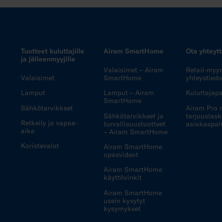
Tuotteet kuluttajille
Airam SmartHome
Ota yhteyt
ja jälleenmyyjille
Valaisimet – Airam
Retail-myy
Valaisimet
SmartHome
yhteystiedo
Lamput
Lamput – Airam
Kuluttajapa
SmartHome
Sähkötarvikkeet
Airam Pro 
Sähkötarvikkeet ja
tarjouslask
Retkeily ja vapaa-
turvallisuustuotteet
asiakaspal
aika
– Airam SmartHome
Koristevalot
Airam SmartHome
opasvideot
Airam SmartHome
käyttövinkit
Airam SmartHome
usein kysytyt
kysymykset