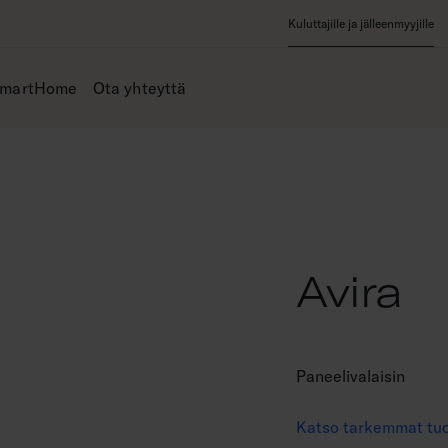
Kuluttajille ja jälleenmyyjille
SmartHome
Ota yhteyttä
Avira
Paneelivalaisin
Katso tarkemmat tuo