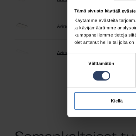
Tämä sivusto käyttää eväste
Käytämme evästeitä tarjoama
Avira M IP20 23W CCT DIM REMOTE VA
ja kävijämäärämme analysoim
kumppaneillemme tietoja siitä
olet antanut heille tai joita o
Avira L IP20 42W CCT DIM REMOTE VA
Suostumuksen
Välttämätön
valinta
Kiellä