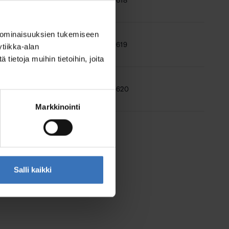
80
9610618
 ominaisuuksien tukemiseen
97
9610619
tiikka-alan
ietoja muihin tietoihin, joita
03
9610620
Markkinointi
Salli kaikki