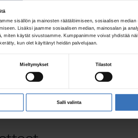
64352003078
itä
mme sisällön ja mainosten räätälöimiseen, sosiaalisen median
64352003078
iseen. Lisäksi jaamme sosiaalisen median, mainosalan ja analy
, miten käytät sivustoamme. Kumppanimme voivat yhdistää näitä t
n kerätty, kun olet käyttänyt heidän palvelujaan.
64352003079
Mieltymykset
Tilastot
Salli valinta