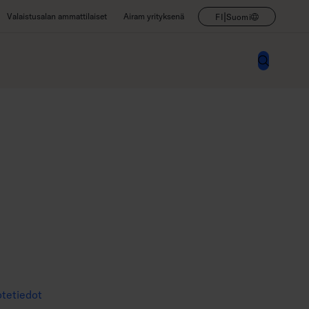
|
Valaistusalan ammattilaiset
Airam yrityksenä
FI
Suomi
tetiedot