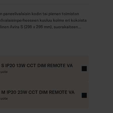
n paneelivalaisin kodin tai pienen toimiston
elivalaisinperheeseen kuuluu kolme eri kokoista
llinen Avira S (295 x 295 mm), suorakaiteen
95 x 595 mm) ja pitkä Avira L (295 x 1195 mm).
ntää mukana tulevalla kaukosäätimellä, lisäksi
 voi säätää. Portaattomasti säätö tapahtuu
 portaittain (2700 K / 4000 K / 6500 K) valon
pyränuolipainikkeesta. Helppo pinta-asennus!
a S IP20 13W CCT DIM REMOTE VA
to, johon katosta tulevat johdot liitetään
tuote
a M IP20 23W CCT DIM REMOTE VA
tuote