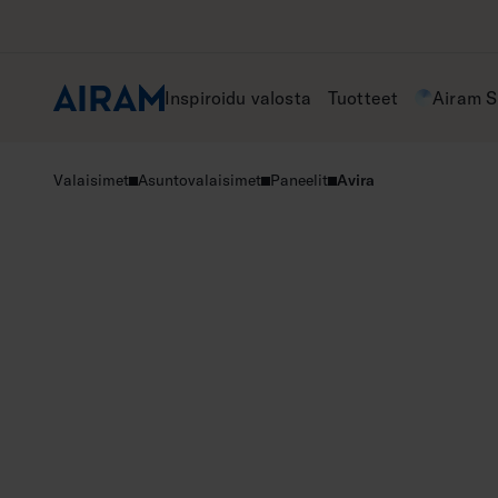
Hyppää
sisältöön
Inspiroidu valosta
Tuotteet
Airam 
Valaisimet
Asuntovalaisimet
Paneelit
Avira