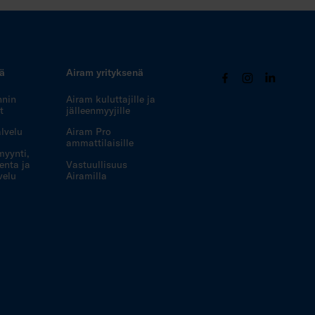
tä
Airam yrityksenä
nnin
Airam kuluttajille ja
t
jälleenmyyjille
lvelu
Airam Pro
ammattilaisille
myynti,
enta ja
Vastuullisuus
velu
Airamilla