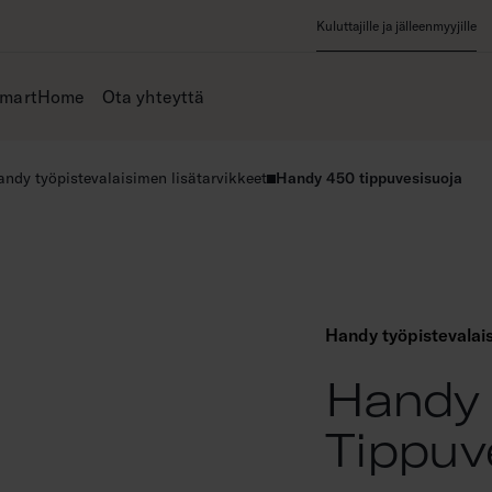
Kuluttajille ja jälleenmyyjille
SmartHome
Ota yhteyttä
andy työpistevalaisimen lisätarvikkeet
Handy 450 tippuvesisuoja
Handy työpistevalais
Handy
Tippuv