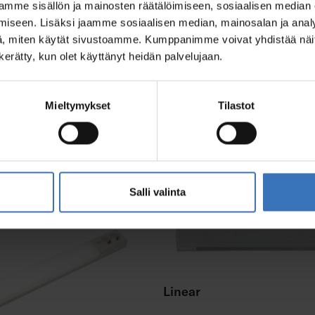
0258
mme sisällön ja mainosten räätälöimiseen, sosiaalisen median
iseen. Lisäksi jaamme sosiaalisen median, mainosalan ja analy
, miten käytät sivustoamme. Kumppanimme voivat yhdistää näitä t
n kerätty, kun olet käyttänyt heidän palvelujaan.
Mieltymykset
Tilastot
otteet
Salli valinta
Linear