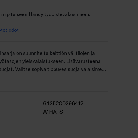
mm pituiseen Handy työpistevalaisimeen.
tetiedot
nsarja on suunniteltu keittiön välitilojen ja
yötasojen yleisvalaistukseen. Lisävarusteena
uojat. Valitse sopiva tippuvesisuoja valaisimen
6435200296412
A1HATS