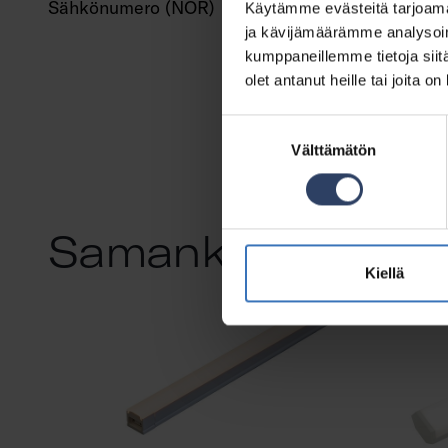
Sähkönumero (NOR)
337
Käytämme evästeitä tarjoama
ja kävijämäärämme analysoim
kumppaneillemme tietoja siitä
olet antanut heille tai joita o
Suostumuksen
Välttämätön
valinta
Samankaltaiset tu
Kiellä