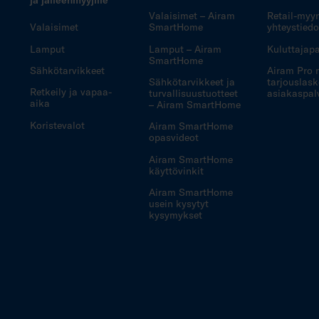
ja jälleenmyyjille
Valaisimet – Airam
Retail-myy
Valaisimet
SmartHome
yhteystiedo
Lamput
Lamput – Airam
Kuluttajapa
SmartHome
Sähkötarvikkeet
Airam Pro 
Sähkötarvikkeet ja
tarjouslask
Retkeily ja vapaa-
turvallisuustuotteet
asiakaspal
aika
– Airam SmartHome
Koristevalot
Airam SmartHome
opasvideot
Airam SmartHome
käyttövinkit
Airam SmartHome
usein kysytyt
kysymykset