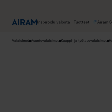
Hyppää
sisältöön
Inspiroidu valosta
Tuotteet
Airam 
Valaisimet
Asuntovalaisimet
Kaappi- ja työtasovalaisimet
H