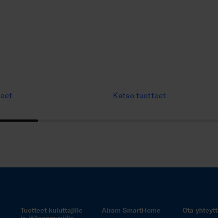
teet
Katso tuotteet
Tuotteet kuluttajille
Airam SmartHome
Ota yhteyt