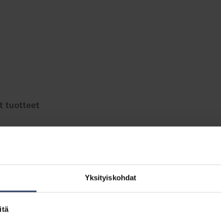
t tuotteet
Yksityiskohdat
5200296412
itä
ATS