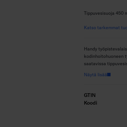
Tippuvesisuoja 450 
Katso tarkemmat tuo
Handy työpistevalaisi
kodinhoitohuoneen t
saatavissa tippuvesis
pituuden mukaan.
Näytä lisää
GTIN
Koodi