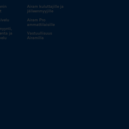
nnin
Airam kuluttajille ja
t
jälleenmyyjille
lvelu
Airam Pro
ammattilaisille
myynti,
enta ja
Vastuullisuus
velu
Airamilla