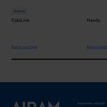
Uutuus
CabiLink
Handy
Katso tuotteet
Katso tuot
Inspiroidu valosta