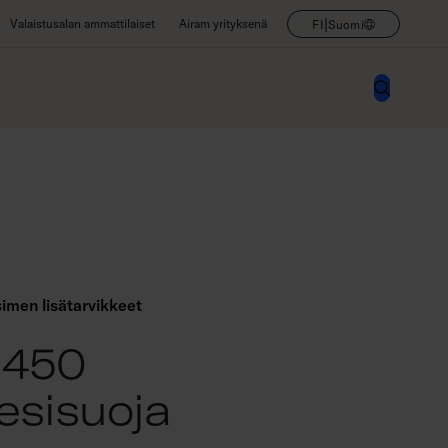
|
Valaistusalan ammattilaiset
Airam yrityksenä
FI
Suomi
imen lisätarvikkeet
 450
esisuoja