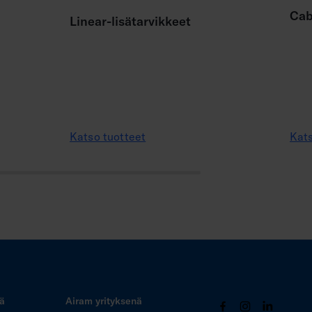
Cab
Linear-lisätarvikkeet
Katso tuotteet
Kats
tä
Airam yrityksenä