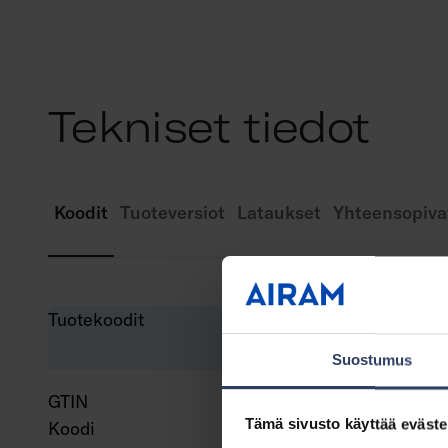
Tekniset tiedot
Koodit
Tuoteversiot
Lataukset
Yhteensopiva
Tuotekoodit
Suostumus
GTIN
643
Tämä sivusto käyttää eväste
Koodi
A1H