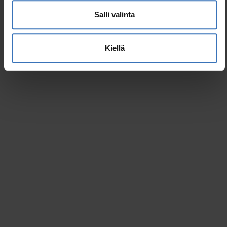
Salli valinta
Uutuus
Onoo
Kiellä