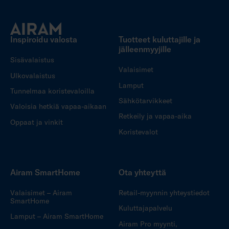
Inspiroidu valosta
Tuotteet kuluttajille ja
jälleenmyyjille
Sisävalaistus
Valaisimet
Ulkovalaistus
Lamput
Tunnelmaa koristevaloilla
Sähkötarvikkeet
Valoisia hetkiä vapaa-aikaan
Retkeily ja vapaa-aika
Oppaat ja vinkit
Koristevalot
Airam SmartHome
Ota yhteyttä
Valaisimet – Airam
Retail-myynnin yhteystiedot
SmartHome
Kuluttajapalvelu
Lamput – Airam SmartHome
Airam Pro myynti,