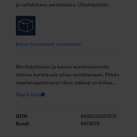
ja vaihdettava paristoakku. Ulkokäyttöön.
Katso tarkemmat tuotetiedot
Monikäyttöinen ja kaunis aurinkokennolla
toimiva koristevalo pihaa somistamaan. Pitkän
maahanupotettavan tikun päässä on kirkas
kupu, jonka sisältä loistaa 20 lämpimän
Näytä lisää
valkoista lediä. Aurinkokennolla toimivat valot
lataavat itseensä virtaa päivisin ja syttyvät
loistoonsa automaattisesti illan hämärtyessä.
GTIN
6435200321503
Koodi
9479076