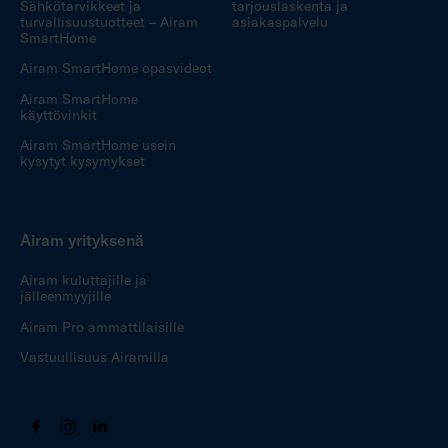
Sähkötarvikkeet ja
tarjouslaskenta ja
turvallisuustuotteet – Airam
asiakaspalvelu
SmartHome
Airam SmartHome opasvideot
Airam SmartHome
käyttövinkit
Airam SmartHome usein
kysytyt kysymykset
Airam yrityksenä
Airam kuluttajille ja
jälleenmyyjille
Airam Pro ammattilaisille
Vastuullisuus Airamilla