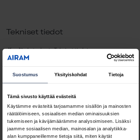
Tekniset tiedot
Koodit
Lataukset
Tekniset tiedot
Suostumus
Yksityiskohdat
Tietoja
Tuotekoodit
Tämä sivusto käyttää evästeitä
GTIN
6435200321503
Käytämme evästeitä tarjoamamme sisällön ja mainosten
Koodi
9479076
räätälöimiseen, sosiaalisen median ominaisuuksien
tukemiseen ja kävijämäärämme analysoimiseen. Lisäksi
jaamme sosiaalisen median, mainosalan ja analytiikka-
alan kumppaneillemme tietoja siitä, miten käytät