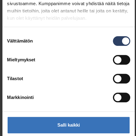
sivustoamme. Kumppanimme voivat yhdistää näitä tietoja
muihin tietoihin, joita olet antanut heille tai joita on kerätty,
kun olet käyttänyt heidän palvelujaan.
Samankaltaiset tuotteet
Suostumuksen
Välttämätön
valinta
Mieltymykset
Tilastot
Markkinointi
Salli kaikki