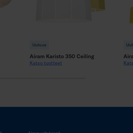
Uutuus
Uu
Airam Karisto 350 Ceiling
Air
Katso tuotteet
Kats
tä
Airam yrityksenä