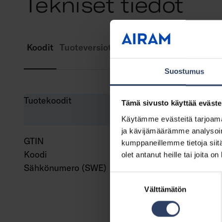
Tekniset tiedot
Koodit
Tuoteversiot
Lataukset
Tekniset tied
Suostumus
Tuotekoodit
Tämä sivusto käyttää eväste
Käytämme evästeitä tarjoama
ja kävijämäärämme analysoim
GTIN
643
kumppaneillemme tietoja siitä
Koodi
961
olet antanut heille tai joita o
Sähkönumero (SWE)
7511
Suostumuksen
Välttämätön
valinta