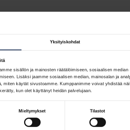
ot
Yksityiskohdat
itä
mme sisällön ja mainosten räätälöimiseen, sosiaalisen median
iseen. Lisäksi jaamme sosiaalisen median, mainosalan ja analy
5200319029
, miten käytät sivustoamme. Kumppanimme voivat yhdistää näitä t
0713
n kerätty, kun olet käyttänyt heidän palvelujaan.
771
Mieltymykset
Tilastot