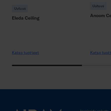
Uutuus
Uutuus
Anoom Ce
Eleda Ceiling
Katso tuotteet
Katso tuot
Inspiroidu valosta