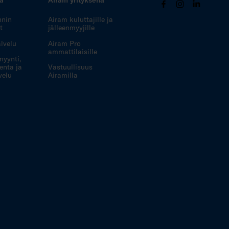
nnin
Airam kuluttajille ja
t
jälleenmyyjille
lvelu
Airam Pro
ammattilaisille
myynti,
enta ja
Vastuullisuus
velu
Airamilla