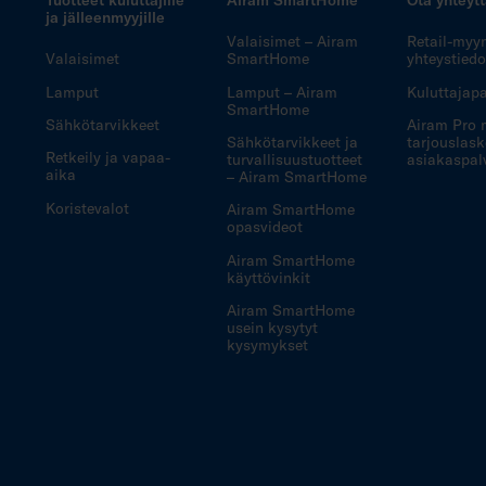
ja jälleenmyyjille
Valaisimet – Airam
Retail-myy
Valaisimet
SmartHome
yhteystiedo
Lamput
Lamput – Airam
Kuluttajapa
SmartHome
Sähkötarvikkeet
Airam Pro 
Sähkötarvikkeet ja
tarjouslask
Retkeily ja vapaa-
turvallisuustuotteet
asiakaspal
aika
– Airam SmartHome
Koristevalot
Airam SmartHome
opasvideot
Airam SmartHome
käyttövinkit
Airam SmartHome
usein kysytyt
kysymykset