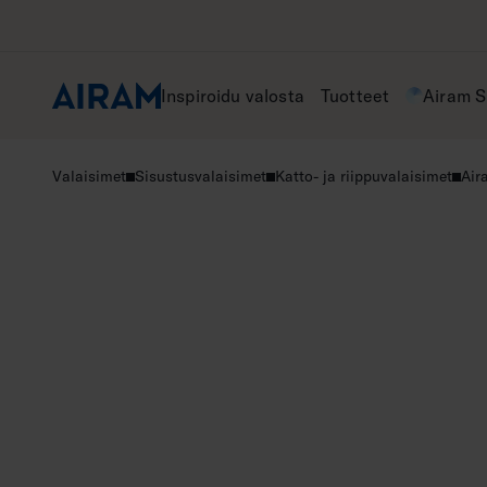
Hyppää
sisältöön
Inspiroidu valosta
Tuotteet
Airam 
Valaisimet
Sisustusvalaisimet
Katto- ja riippuvalaisimet
Air