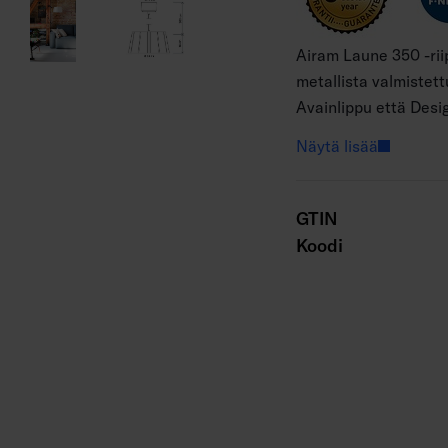
Airam Laune 350 -rii
metallista valmistett
Avainlippu että Desi
on 350 mm. Saataviss
Näytä lisää
tummanharmaa helmiä
metallinen kattokupp
voi asentaa helposti 
GTIN
Koodi