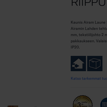
RIIPPU
Kaunis Airam Laune 
Airamin Lahden tehtaa
mm, tekstiilijohto 2 
pakkaukseen. Valaisi
IP20.
Katso tarkemmat tuo