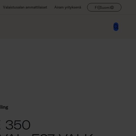
|
Valaistusalan ammattilaiset
Airam yrityksenä
FI
Suomi
ling
 350