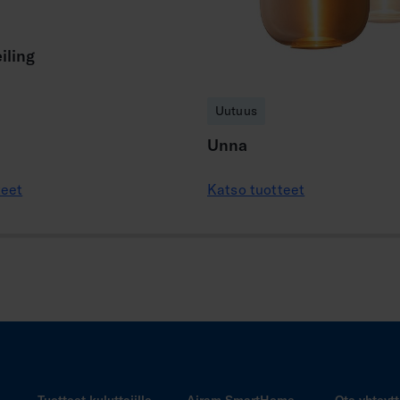
iling
Uutuus
Unna
teet
Katso tuotteet
Tuotteet kuluttajille
Airam SmartHome
Ota yhteyt