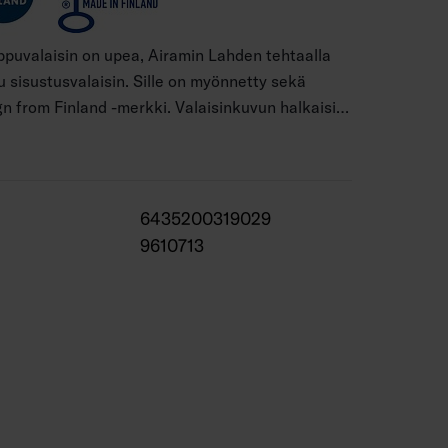
ppuvalaisin on upea, Airamin Lahden tehtaalla
u sisustusvalaisin. Sille on myönnetty sekä
gn from Finland -merkki. Valaisinkuvun halkaisija
a kolme värivaihtoehtoa: valkoinen,
inen ja vaniljankeltainen. Kangasjohto ja
i viimeistelevät valaisimen ilmeen. Valaisimen
itse.
6435200319029
9610713