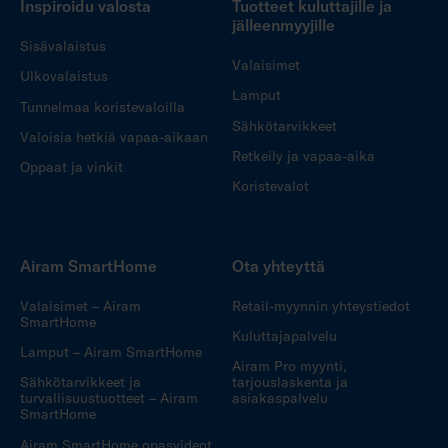
Inspiroidu valosta
Tuotteet kuluttajille ja
jälleenmyyjille
Sisävalaistus
Valaisimet
Ulkovalaistus
Lamput
Tunnelmaa koristevaloilla
Sähkötarvikkeet
Valoisia hetkiä vapaa-aikaan
Retkeily ja vapaa-aika
Oppaat ja vinkit
Koristevalot
Airam SmartHome
Ota yhteyttä
Valaisimet – Airam
Retail-myynnin yhteystiedot
SmartHome
Kuluttajapalvelu
Lamput – Airam SmartHome
Airam Pro myynti,
Sähkötarvikkeet ja
tarjouslaskenta ja
turvallisuustuotteet – Airam
asiakaspalvelu
SmartHome
Airam SmartHome opasvideot