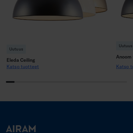
Uutuus
Uutuus
Anoom C
Eleda Ceiling
Katso tuotteet
Katso t