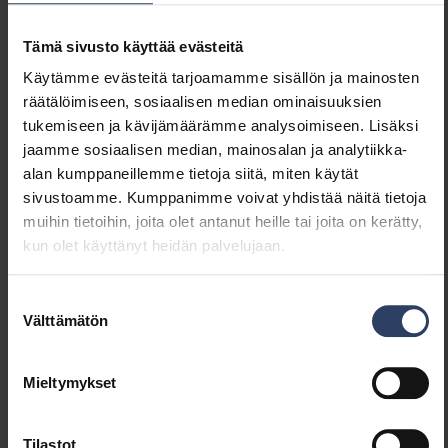
Saatavissa kolme värivaihtoehtoa: valkoinen,
tummanharmaa helmiäinen ja
GTIN
6435200319074
Tämä sivusto käyttää evästeitä
vaniljankeltainen. Kangasjohto ja metallinen
Koodi
9610718
kattokuppi viimeistelevät valaisimen ilmeen.
Käytämme evästeitä tarjoamamme sisällön ja mainosten
räätälöimiseen, sosiaalisen median ominaisuuksien
Valaisimen voi asentaa helposti itse.
tukemiseen ja kävijämäärämme analysoimiseen. Lisäksi
jaamme sosiaalisen median, mainosalan ja analytiikka-
alan kumppaneillemme tietoja siitä, miten käytät
Tekniset tiedot
sivustoamme. Kumppanimme voivat yhdistää näitä tietoja
muihin tietoihin, joita olet antanut heille tai joita on kerätty,
kun olet käyttänyt heidän palvelujaan.
Koodit
Tuoteversiot
Lataukset
Tekniset tiedot
Suostumuksen
Välttämätön
valinta
Tuotekoodit
Mieltymykset
GTIN
6435200319074
Tilastot