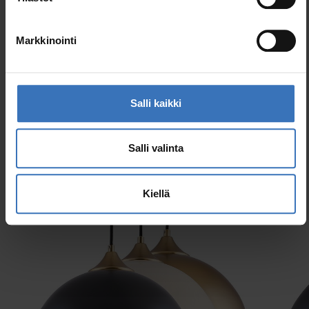
Koodi
9610718
Sähkönumero (SWE)
7511776
Markkinointi
Salli kaikki
Samankaltaiset tuotteet
Salli valinta
Kiellä