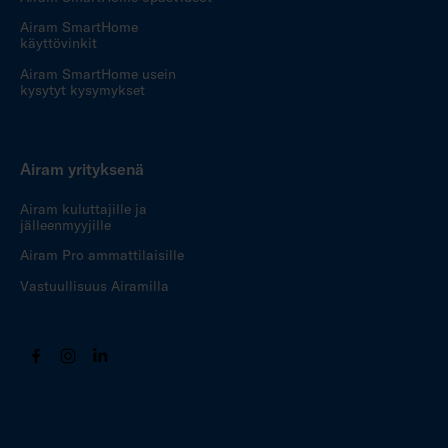
Airam SmartHome
käyttövinkit
Airam SmartHome usein
kysytyt kysymykset
Airam yrityksenä
Airam kuluttajille ja
jälleenmyyjille
Airam Pro ammattilaisille
Vastuullisuus Airamilla