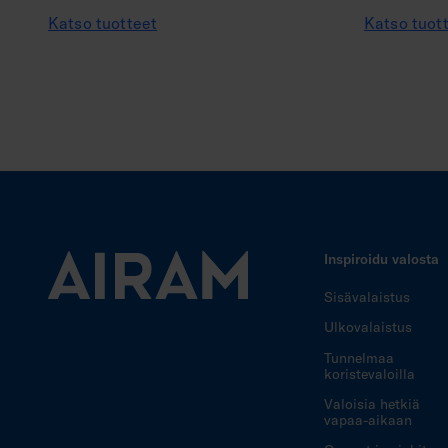
Katso tuotteet
Katso tuot
Inspiroidu valosta
Sisävalaistus
Ulkovalaistus
Tunnelmaa
koristevaloilla
Valoisia hetkiä
vapaa-aikaan