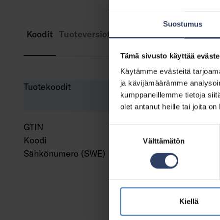
Suostumus
Koodit
Tuoteversiot
Lataukset
Tekniset tied
Tämä sivusto käyttää eväste
Käytämme evästeitä tarjoama
ja kävijämäärämme analysoim
Tuotekoodit
kumppaneillemme tietoja siitä
olet antanut heille tai joita o
GTIN
643
Suostumuksen
Koodi
961
Välttämätön
valinta
Sähkönumero (SWE)
750
Kiellä