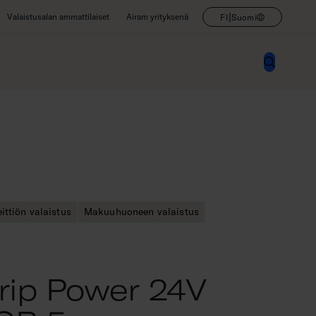
|
Valaistusalan ammattilaiset
Airam yrityksenä
FI
Suomi
ittiön valaistus
Makuuhuoneen valaistus
rip Power 24V