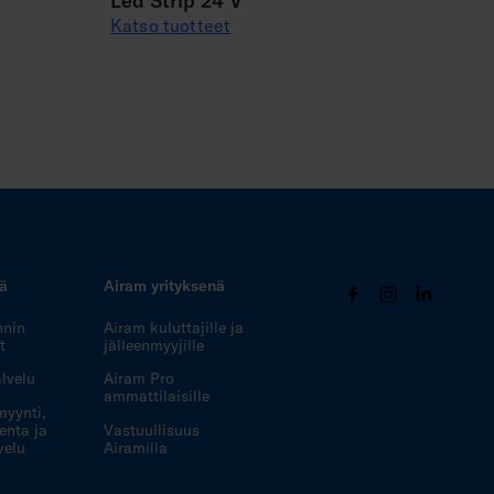
Led Strip 24 V
Katso tuotteet
tä
Airam yrityksenä
nnin
Airam kuluttajille ja
t
jälleenmyyjille
lvelu
Airam Pro
ammattilaisille
myynti,
enta ja
Vastuullisuus
velu
Airamilla