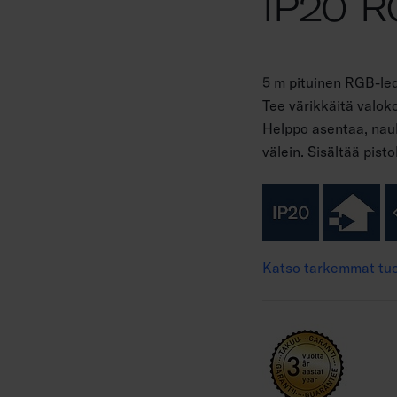
IP20 
5 m pituinen RGB-led
Tee värikkäitä valoko
Helppo asentaa, nauh
välein. Sisältää pi
Katso tarkemmat tuo