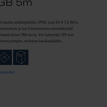
RGB 5m
-nauha sisäkäyttöön, IP20. Led 24 V 7,2 W/m.
rostuksia ja luo kiinnostavia valoefektejä!
assa kiinni 3M-tarra. Voi lyhentää 125 mm
stokemuuntajan, mukana kaukosäädin.
tetiedot