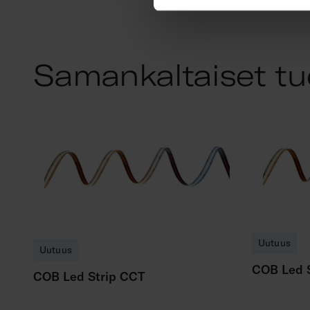
Samankaltaiset tu
Uutuus
Uutuus
COB Led S
COB Led Strip CCT