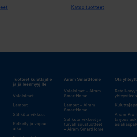
teet
Katso tuotteet
Tuotteet kuluttajille
Airam SmartHome
Ota yhteyt
ja jälleenmyyjille
Valaisimet – Airam
Retail-myy
Valaisimet
SmartHome
yhteystiedo
Lamput
Lamput – Airam
Kuluttajapa
SmartHome
Sähkötarvikkeet
Airam Pro 
Sähkötarvikkeet ja
tarjouslask
Retkeily ja vapaa-
turvallisuustuotteet
asiakaspal
aika
– Airam SmartHome