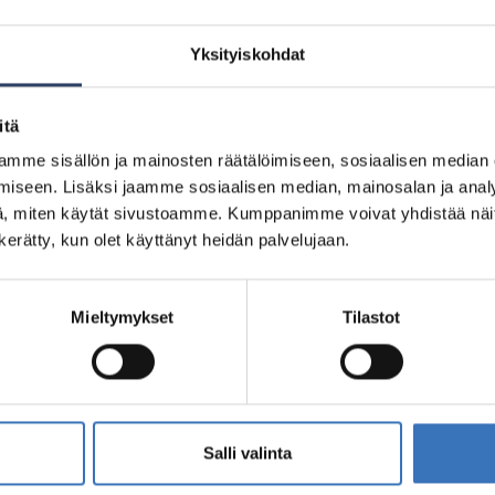
Yksityiskohdat
ot
itä
mme sisällön ja mainosten räätälöimiseen, sosiaalisen median
iseen. Lisäksi jaamme sosiaalisen median, mainosalan ja analy
, miten käytät sivustoamme. Kumppanimme voivat yhdistää näitä t
n kerätty, kun olet käyttänyt heidän palvelujaan.
5200282804
0494
Mieltymykset
Tilastot
7748
Salli valinta