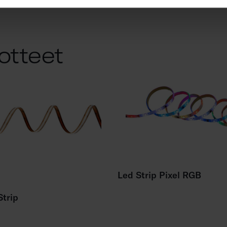
otteet
Led Strip Pixel RGB
trip