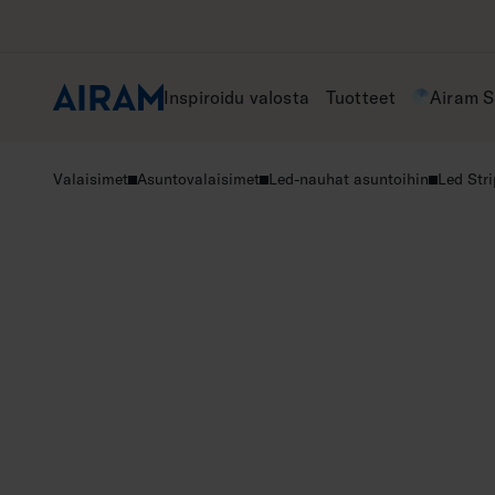
Hyppää
sisältöön
Inspiroidu valosta
Tuotteet
Airam 
Valaisimet
Asuntovalaisimet
Led-nauhat asuntoihin
Led Str