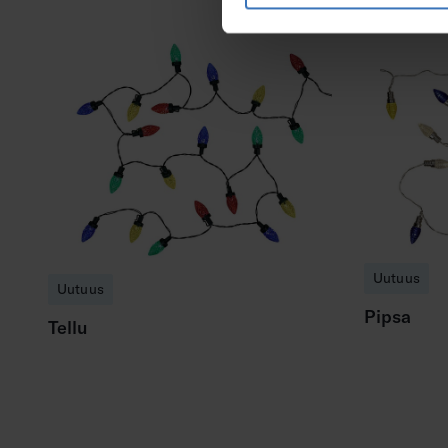
Uutuus
Uutuus
Pipsa
Tellu