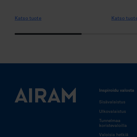
Katso tuote
Katso tuot
Inspiroidu valosta
Sisävalaistus
Ulkovalaistus
Tunnelmaa
koristevaloilla
Valoisia hetkiä