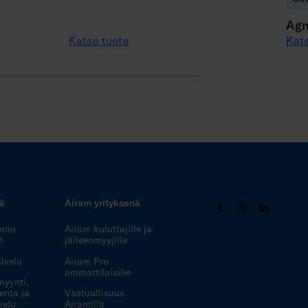
Agn
Katso tuote
Kats
tä
Airam yrityksenä
nnin
Airam kuluttajille ja
t
jälleenmyyjille
lvelu
Airam Pro
ammattilaisille
myynti,
enta ja
Vastuullisuus
velu
Airamilla