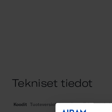
Tekniset tiedot
Koodit
Tuoteversiot
Lataukset
Tekniset tied