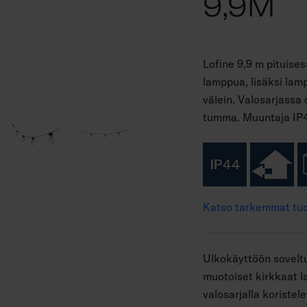
9,9M
Lofine 9,9 m pituise
lamppua, lisäksi lamp
välein. Valosarjassa
tumma. Muuntaja IP44
Katso tarkemmat tuo
Ulkokäyttöön soveltu
muotoiset kirkkaat la
valosarjalla koristel