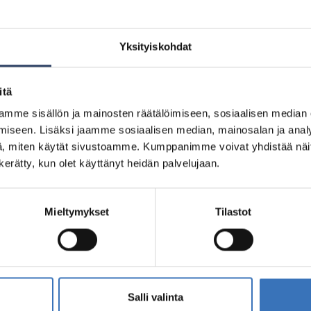
Yksityiskohdat
itä
5200321459
mme sisällön ja mainosten räätälöimiseen, sosiaalisen median
9071
iseen. Lisäksi jaamme sosiaalisen median, mainosalan ja analy
, miten käytät sivustoamme. Kumppanimme voivat yhdistää näitä t
n kerätty, kun olet käyttänyt heidän palvelujaan.
Mieltymykset
Tilastot
otteet
Salli valinta