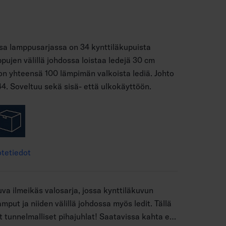
ssa lamppusarjassa on 34 kynttiläkupuista
pujen välillä johdossa loistaa ledejä 30 cm
 on yhteensä 100 lämpimän valkoista lediä. Johto
. Soveltuu sekä sisä- että ulkokäyttöön.
tetiedot
va ilmeikäs valosarja, jossa kynttiläkuvun
mput ja niiden välillä johdossa myös ledit. Tällä
et tunnelmalliset pihajuhlat! Saatavissa kahta eri