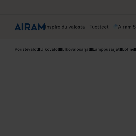
Hyppää
sisältöön
Inspiroidu valosta
Tuotteet
Airam 
Koristevalot
Ulkovalot
Ulkovalosarjat
Lamppusarjat
Lofine