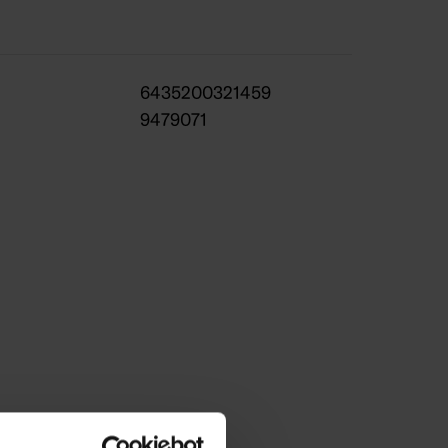
tajalla, muuntajassa on ajastintoiminto.
6435200321459
9479071