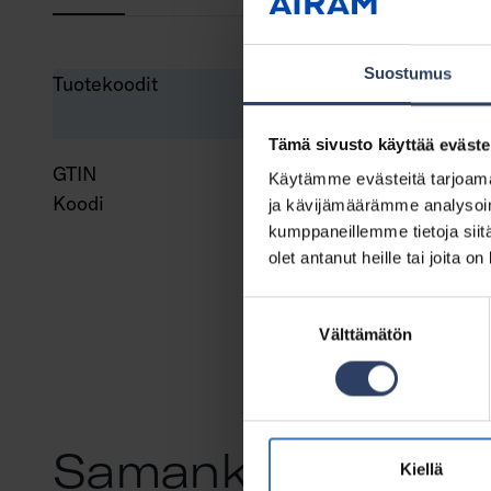
Suostumus
Tuotekoodit
Tämä sivusto käyttää eväste
GTIN
643
Käytämme evästeitä tarjoama
Koodi
947
ja kävijämäärämme analysoim
kumppaneillemme tietoja siitä
olet antanut heille tai joita o
Suostumuksen
Välttämätön
valinta
Samankaltaiset tu
Kiellä