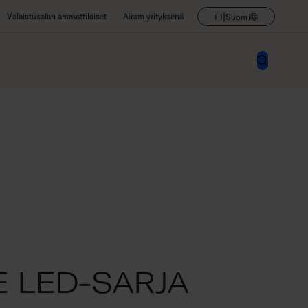
|
Valaistusalan ammattilaiset
Airam yrityksenä
FI
Suomi
E LED-SARJA