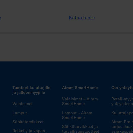
e
Katso tuote
Tuotteet kuluttajille
Airam SmartHome
Ota yhteyt
ja jälleenmyyjille
Valaisimet – Airam
Retail-myy
Valaisimet
SmartHome
yhteystiedo
Lamput
Lamput – Airam
Kuluttajapa
SmartHome
Sähkötarvikkeet
Airam Pro 
Sähkötarvikkeet ja
tarjouslask
Retkeily ja vapaa-
turvallisuustuotteet
asiakaspal