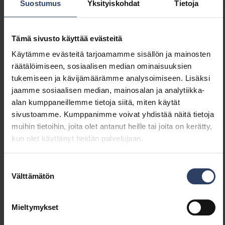
Suostumus
Yksityiskohdat
Tietoja
mahdollistaa helpon irrottamisen latausta
varten, USB-C -latausjohto sisältyy. Valaisimen
etuosassa on hipaisukytkin, josta voi säätää
Tämä sivusto käyttää evästeitä
valon värilämpötilaa kolmiportaisesti. Pitkään
Käytämme evästeitä tarjoamamme sisällön ja mainosten
painamalla valo himmenee portaattomasti.
Tekniset tiedot
räätälöimiseen, sosiaalisen median ominaisuuksien
Valaisin muistaa viimeisimmän valoasetuksen.
tukemiseen ja kävijämäärämme analysoimiseen. Lisäksi
Valaisinta voi ohjata myös mukana tulevalla
jaamme sosiaalisen median, mainosalan ja analytiikka-
Koodit
Tuoteversiot
Lataukset
Tekniset tiedot
kaukosäätimellä, kaukosäätimessä on
alan kumppaneillemme tietoja siitä, miten käytät
ajastintoiminto. Jos tilassa on useampi
sivustoamme. Kumppanimme voivat yhdistää näitä tietoja
samanlainen valaisin, kaukosäätimen
muihin tietoihin, joita olet antanut heille tai joita on kerätty,
liiketunnistimen avulla voi ottaa käyttöön
kun olet käyttänyt heidän palvelujaan.
Tuotekoodit
käytävätoiminnon, joka sytyttää kaikki
valaisimet samanaikaisesti. Kaksi eri
Suostumuksen
Välttämätön
värivaihtoehtoa: valkoinen tai musta.
valinta
GTIN
6435200323606
Koodi
9610766
Mieltymykset