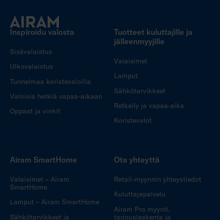
Inspiroidu valosta
Tuotteet kuluttajille ja
jälleenmyyjille
Sisävalaistus
Valaisimet
Ulkovalaistus
Lamput
Tunnelmaa koristevaloilla
Sähkötarvikkeet
Valoisia hetkiä vapaa-aikaan
Retkeily ja vapaa-aika
Oppaat ja vinkit
Koristevalot
Airam SmartHome
Ota yhteyttä
Valaisimet – Airam
Retail-myynnin yhteystiedot
SmartHome
Kuluttajapalvelu
Lamput – Airam SmartHome
Airam Pro myynti,
Sähkötarvikkeet ja
tarjouslaskenta ja