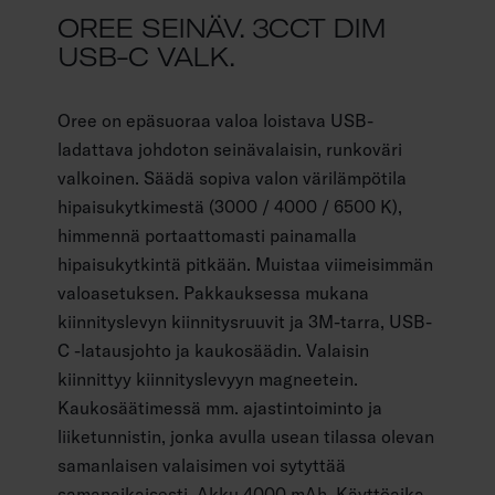
OREE SEINÄV. 3CCT DIM
USB-C VALK.
Oree on epäsuoraa valoa loistava USB-
ladattava johdoton seinävalaisin, runkoväri
valkoinen. Säädä sopiva valon värilämpötila
hipaisukytkimestä (3000 / 4000 / 6500 K),
himmennä portaattomasti painamalla
hipaisukytkintä pitkään. Muistaa viimeisimmän
valoasetuksen. Pakkauksessa mukana
kiinnityslevyn kiinnitysruuvit ja 3M-tarra, USB-
C -latausjohto ja kaukosäädin. Valaisin
kiinnittyy kiinnityslevyyn magneetein.
Kaukosäätimessä mm. ajastintoiminto ja
liiketunnistin, jonka avulla usean tilassa olevan
samanlaisen valaisimen voi sytyttää
samanaikaisesti. Akku 4000 mAh. Käyttöaika