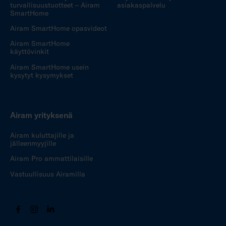
turvallisuustuotteet – Airam
asiakaspalvelu
SmartHome
Airam SmartHome opasvideot
Airam SmartHome
käyttövinkit
Airam SmartHome usein
kysytyt kysymykset
Airam yrityksenä
Airam kuluttajille ja
jälleenmyyjille
Airam Pro ammattilaisille
Vastuullisuus Airamilla