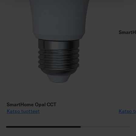
SmartH
SmartHome Opal CCT
Katso tuotteet
Katso t