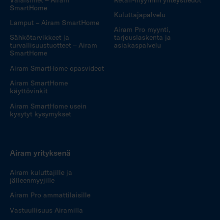
SmartHome
Kuluttajapalvelu
Lamput – Airam SmartHome
Airam Pro myynti,
Sähkötarvikkeet ja
tarjouslaskenta ja
turvallisuustuotteet – Airam
asiakaspalvelu
SmartHome
Airam SmartHome opasvideot
Airam SmartHome
käyttövinkit
Airam SmartHome usein
kysytyt kysymykset
Airam yrityksenä
Airam kuluttajille ja
jälleenmyyjille
Airam Pro ammattilaisille
Vastuullisuus Airamilla