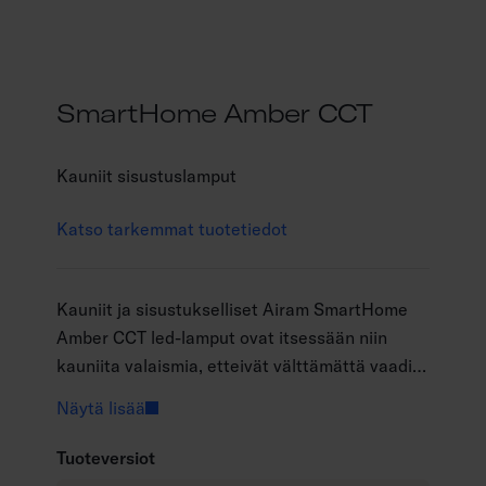
SmartHome Amber CCT
Kauniit sisustuslamput
Katso tarkemmat tuotetiedot
Kauniit ja sisustukselliset Airam SmartHome
Amber CCT led-lamput ovat itsessään niin
kauniita valaismia, etteivät välttämättä vaadi
edes varjostinta ympärilleen. Led-filamentit
Näytä lisää
spiraalikierteen muodossa, kuvun sävy antiikki.
Säädä lampun valon värilämpötilaa lämpimästä
Tuoteversiot
valkoiseen (1800 K - 3000 K) helposti