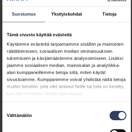
Tuotenimi
Suostumus
Yksityiskohdat
Tietoja
Tämä sivusto käyttää evästeitä
Airam SmartHome Kirkas Edisonkupu CCT WiFi E27 
Käytämme evästeitä tarjoamamme sisällön ja mainosten
räätälöimiseen, sosiaalisen median ominaisuuksien
tukemiseen ja kävijämäärämme analysoimiseen. Lisäksi
Airam SmartHome Kirkas Globe-95 CCT WiFi E27 18
jaamme sosiaalisen median, mainosalan ja analytiikka-
alan kumppaneillemme tietoja siitä, miten käytät
sivustoamme. Kumppanimme voivat yhdistää näitä tietoja
Airam SmartHome Kirkas Globe-125 CCT WiFi E27 1
muihin tietoihin, joita olet antanut heille tai joita on kerätty,
kun olet käyttänyt heidän palvelujaan.
Suostumuksen
Välttämätön
valinta