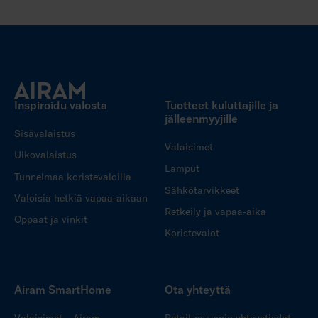
Inspiroidu valosta
Tuotteet kuluttajille ja
jälleenmyyjille
Sisävalaistus
Valaisimet
Ulkovalaistus
Lamput
Tunnelmaa koristevaloilla
Sähkötarvikkeet
Valoisia hetkiä vapaa-aikaan
Retkeily ja vapaa-aika
Oppaat ja vinkit
Koristevalot
Airam SmartHome
Ota yhteyttä
Valaisimet – Airam
Retail-myynnin yhteystiedot