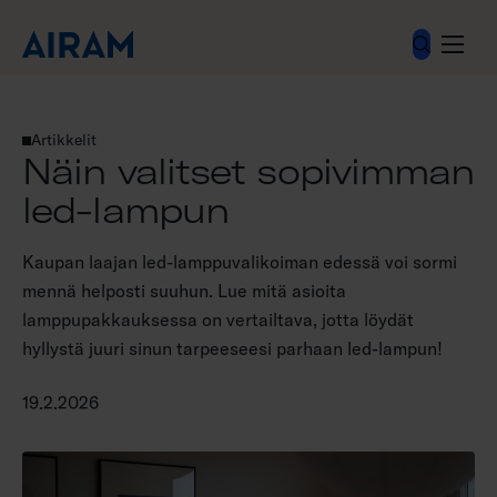
Hyppää
sisältöön
Artikkelit
Näin valitset sopivimman led-lampun
Näin valitset sopivimman
led-lampun
Kaupan laajan led-lamppuvalikoiman edessä voi sormi
mennä helposti suuhun. Lue mitä asioita
lamppupakkauksessa on vertailtava, jotta löydät
hyllystä juuri sinun tarpeeseesi parhaan led-lampun!
19.2.2026