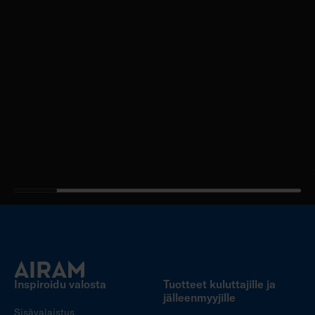
a
s
s
a
28.5.2026
21.5.202
Inspiroidu valosta
Tuotteet kuluttajille ja
jälleenmyyjille
Sisävalaistus