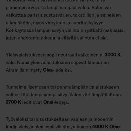
pienempi arvo, sitä lämpimämpää valoa. Valon väri
vaikuttaa paitsi sisustusvärien, tekstiilien ja esineiden
ulkonäköön, myös vireyteen ja suorituskykyyn.
Kotikäytössä lampun sävyn valinta on pitkälti makuasia,
joten ehdotonta oikeaa ja väärää valintaa ei ole.
Yleisvalaistukseen sopii neutraali valkoinen n.
3000 K
valo. Nämä yleisvalaistukseen sopivat lamput on
Airamilla nimetty
Oiva
-ledeiksi.
Tunnelmallisempaan tai pehmeämpään valaistukseen
valitse tätä lämpimämpi sävy. Valon värilämpötilaltaan
2700 K
ledit ovat
Onni
-ledejä.
Työvaloksi tai sisustukseltaan vaalean ja modernin
kodin yleisvaloksi sopii viileän valkoinen
4000 K Otso
-