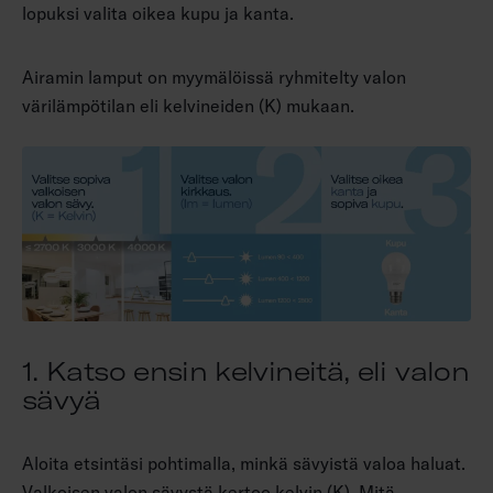
lopuksi valita oikea kupu ja kanta.
Airamin lamput on myymälöissä ryhmitelty valon
värilämpötilan eli kelvineiden (K) mukaan.
1. Katso ensin kelvineitä, eli valon
sävyä
Aloita etsintäsi pohtimalla, minkä sävyistä valoa haluat.
Valkoisen valon sävystä kertoo kelvin (K). Mitä