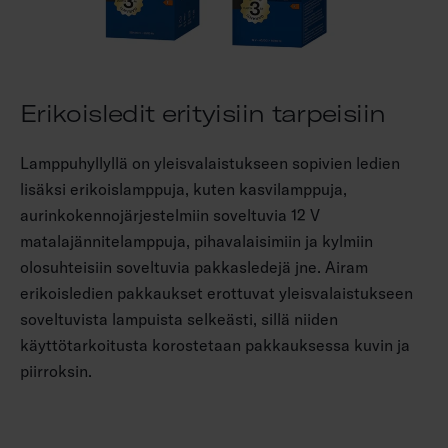
Erikoisledit erityisiin tarpeisiin
Lamppuhyllyllä on yleisvalaistukseen sopivien ledien
lisäksi erikoislamppuja, kuten kasvilamppuja,
aurinkokennojärjestelmiin soveltuvia 12 V
matalajännitelamppuja, pihavalaisimiin ja kylmiin
olosuhteisiin soveltuvia pakkasledejä jne. Airam
erikoisledien pakkaukset erottuvat yleisvalaistukseen
soveltuvista lampuista selkeästi, sillä niiden
käyttötarkoitusta korostetaan pakkauksessa kuvin ja
piirroksin.