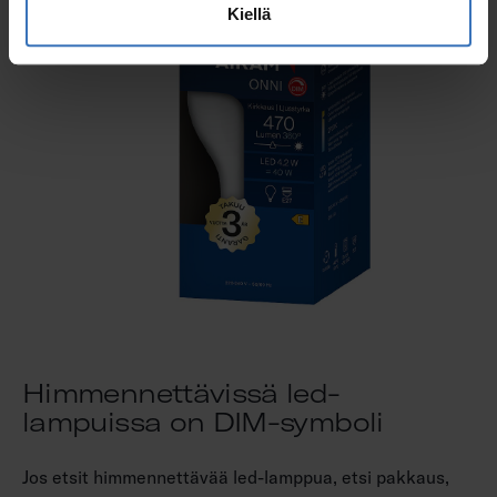
Kiellä
Himmennettävissä led-
lampuissa on DIM-symboli
Jos etsit himmennettävää led-lamppua, etsi pakkaus,