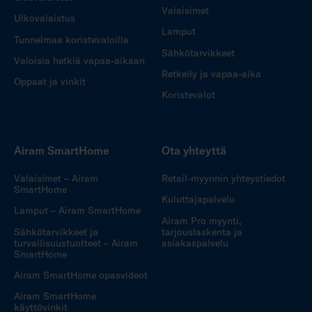
Valaisimet
Ulkovalaistus
Lamput
Tunnelmaa koristevaloilla
Sähkötarvikkeet
Valoisia hetkiä vapaa-aikaan
Retkeily ja vapaa-aika
Oppaat ja vinkit
Koristevalot
Airam SmartHome
Ota yhteyttä
Valaisimet – Airam
Retail-myynnin yhteystiedot
SmartHome
Kuluttajapalvelu
Lamput – Airam SmartHome
Airam Pro myynti,
Sähkötarvikkeet ja
tarjouslaskenta ja
turvallisuustuotteet – Airam
asiakaspalvelu
SmartHome
Airam SmartHome opasvideot
Airam SmartHome
käyttövinkit