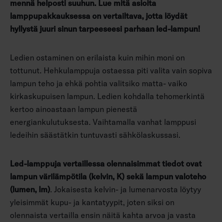
mennä helposti suuhun. Lue mitä asioita
lamppupakkauksessa on vertailtava, jotta löydät
hyllystä juuri sinun tarpeeseesi parhaan led-lampun!
Ledien ostaminen on erilaista kuin mihin moni on
tottunut. Hehkulamppuja ostaessa piti valita vain sopiva
lampun teho ja ehkä pohtia valitsiko matta- vaiko
kirkaskupuisen lampun. Ledien kohdalla tehomerkintä
kertoo ainoastaan lampun pienestä
energiankulutuksesta. Vaihtamalla vanhat lamppusi
ledeihin säästätkin tuntuvasti sähkölaskussasi.
Led-lamppuja vertaillessa olennaisimmat tiedot ovat
lampun värilämpötila (kelvin, K) sekä lampun valoteho
(lumen, lm)
. Jokaisesta kelvin- ja lumenarvosta löytyy
yleisimmät kupu- ja kantatyypit, joten siksi on
olennaista vertailla ensin näitä kahta arvoa ja vasta