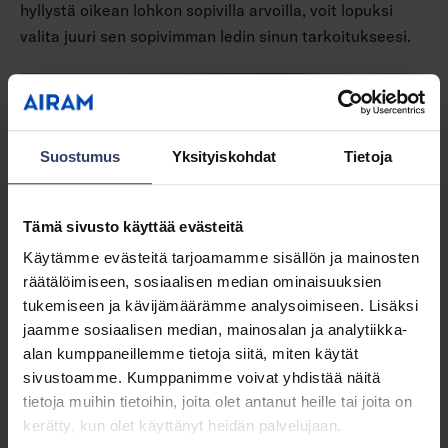
hyllystä oikean lohkon sopivilla arvoilla, voit lopuksi
valita juuri sen sopivimman ledin sinun tarkoitukseesi.
Suostumus
Yksityiskohdat
Tietoja
Tämä sivusto käyttää evästeitä
Käytämme evästeitä tarjoamamme sisällön ja mainosten
räätälöimiseen, sosiaalisen median ominaisuuksien
tukemiseen ja kävijämäärämme analysoimiseen. Lisäksi
jaamme sosiaalisen median, mainosalan ja analytiikka-
alan kumppaneillemme tietoja siitä, miten käytät
sivustoamme. Kumppanimme voivat yhdistää näitä
tietoja muihin tietoihin, joita olet antanut heille tai joita on
kerätty, kun olet käyttänyt heidän palvelujaan.