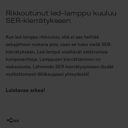
Rikkoutunut led-lamppu kuuluu
SER-kierrätykseen
Kun led-lamppu rikkoutuu, sitä ei saa heittää
sekajätteen mukana pois, vaan se tulee viedä SER-
kierrätykseen. Led-lamput sisältävät elektronisia
komponentteja. Lamppujen kierrättäminen on
maksutonta. Lähimmän SER-kierrätyspisteen löydät
mutkattomasti lähikauppasi yhteydestä!
Loistavaa arkea!
J
Jaa
a