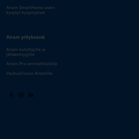
Airam SmartHome usein
kysytyt kysymykset
Airam yrityksenä
Airam kuluttajille ja
jälleenmyyjille
Airam Pro ammattilaisille
Vastuullisuus Airamilla