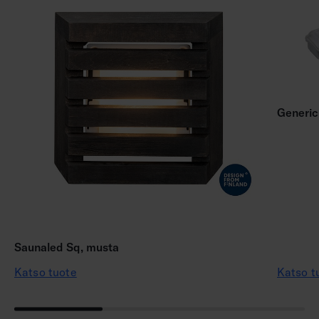
Generic
Saunaled Sq, musta
Katso tuote
Katso t