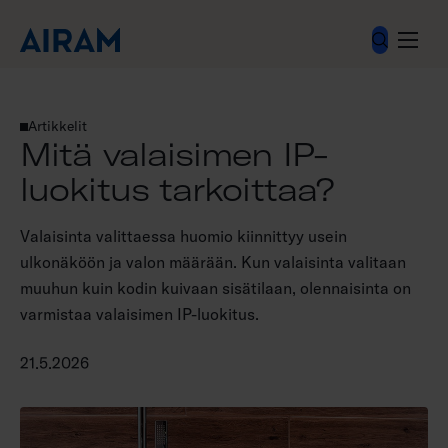
Hyppää
sisältöön
Artikkelit
Mitä valaisimen IP-luokitus tarkoittaa?
Mitä valaisimen IP-
luokitus tarkoittaa?
Valaisinta valittaessa huomio kiinnittyy usein
ulkonäköön ja valon määrään. Kun valaisinta valitaan
muuhun kuin kodin kuivaan sisätilaan, olennaisinta on
varmistaa valaisimen IP-luokitus.
21.5.2026