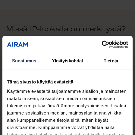
Missä IP-luokalla on merkitystä?
Kaikissa kodin tiloissa ei tarvita samaa suojaustasoa.
Kuivissa sisätiloissa riittää usein kevyt suojaus. Sen
Suostumus
Yksityiskohdat
Tietoja
sijaan kylpyhuoneessa ja ulkona vaatimukset kasvavat
nopeasti. Vesi, kosteus ja lämpötilavaihtelut asettavat
Tämä sivusto käyttää evästeitä
valaisimille omat haasteensa.
Käytämme evästeitä tarjoamamme sisällön ja mainosten
Kylpyhuoneessa valaisimien sijoittelua ohjaavat tarkat
räätälöimiseen, sosiaalisen median ominaisuuksien
säännöt. Mitä lähempänä vettä ollaan, sitä parempi
tukemiseen ja kävijämäärämme analysoimiseen. Lisäksi
suojaus tarvitaan. Roiskeveden kestävyys on usein
jaamme sosiaalisen median, mainosalan ja analytiikka-
alan kumppaneillemme tietoja siitä, miten käytät
minimitaso, ja valaisimen sijoittelu vaikuttaa suoraan
sivustoamme. Kumppanimme voivat yhdistää näitä
siihen, mikä IP-luokka on riittävä.
tietoja muihin tietoihin, joita olet antanut heille tai joita on