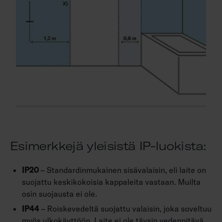
Esimerkkejä yleisistä IP-luokista:
IP20
– Standardinmukainen sisävalaisin, eli laite on
suojattu keskikokoisia kappaleita vastaan. Muilta
osin suojausta ei ole.
IP44
– Roiskevedeltä suojattu valaisin, joka soveltuu
myös ulkokäyttöön. Laite ei ole täysin vedenpitävä.