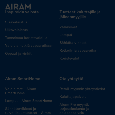
Inspiroidu valosta
Tuotteet kuluttajille ja
jälleenmyyjille
Sisävalaistus
Valaisimet
Ulkovalaistus
Lamput
Tunnelmaa koristevaloilla
Sähkötarvikkeet
Valoisia hetkiä vapaa-aikaan
Retkeily ja vapaa-aika
Oppaat ja vinkit
Koristevalot
Airam SmartHome
Ota yhteyttä
Valaisimet – Airam
Retail-myynnin yhteystiedot
SmartHome
Kuluttajapalvelu
Lamput – Airam SmartHome
Airam Pro myynti,
Sähkötarvikkeet ja
tarjouslaskenta ja
turvallisuustuotteet – Airam
asiakaspalvelu