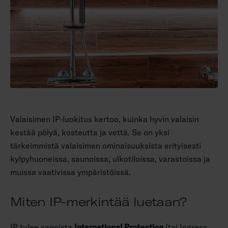
Valaisimen IP-luokitus kertoo, kuinka hyvin valaisin
kestää pölyä, kosteutta ja vettä. Se on yksi
tärkeimmistä valaisimen ominaisuuksista erityisesti
kylpyhuoneissa, saunoissa, ulkotiloissa, varastoissa ja
muissa vaativissa ympäristöissä.
Miten IP-merkintää luetaan?
IP tulee sanoista
International Protection
(tai Ingress