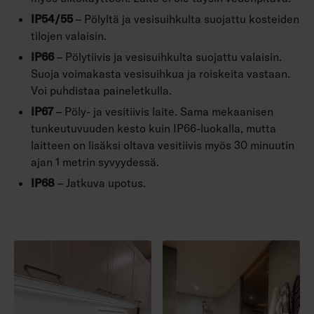
IP54/55
– Pölyltä ja vesisuihkulta suojattu kosteiden
tilojen valaisin.
IP66
– Pölytiivis ja vesisuihkulta suojattu valaisin.
Suoja voimakasta vesisuihkua ja roiskeita vastaan.
Voi puhdistaa paineletkulla.
IP67
– Pöly- ja vesitiivis laite. Sama mekaanisen
tunkeutuvuuden kesto kuin IP66-luokalla, mutta
laitteen on lisäksi oltava vesitiivis myös 30 minuutin
ajan 1 metrin syvyydessä.
IP68
– Jatkuva upotus.