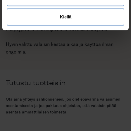
varastovalaisimissa on hyvä ottaa huomioon muu
käytettävyys, kuten liiketunnistimet ja valaisinten
Kiellä
automaattinen syttyminen. Tämä edesauttaa hyvää
näkyvyyttä ja tilan sujuvaa ja turvallista käyttöä.
Hyvin valittu valaisin kestää aikaa ja käyttöä ilman
ongelmia.
Tutustu tuotteisiin
Ota aina yhteys sähkömieheen, jos olet epävarma valaisimen
asentamisesta ja jos pakkaus ohjeistaa, että valaisin pitää
asentaa ammattilaisen toimesta.