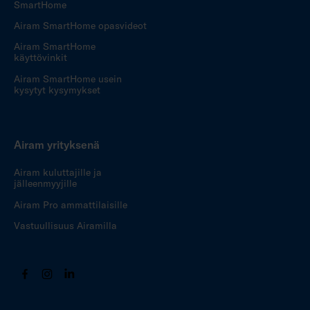
SmartHome
Airam SmartHome opasvideot
Airam SmartHome
käyttövinkit
Airam SmartHome usein
kysytyt kysymykset
Airam yrityksenä
Airam kuluttajille ja
jälleenmyyjille
Airam Pro ammattilaisille
Vastuullisuus Airamilla