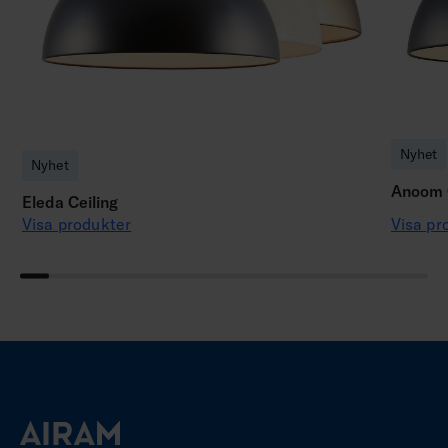
Nyhet
Nyhet
Anoom C
Eleda Ceiling
Visa produkter
Visa pr