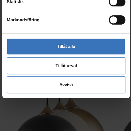
Kod
9610709
Statistik
El-nummer (SWE)
7511767
Marknadsföring
Tillåt alla
Liknande produkter
Tillåt urval
Avvisa