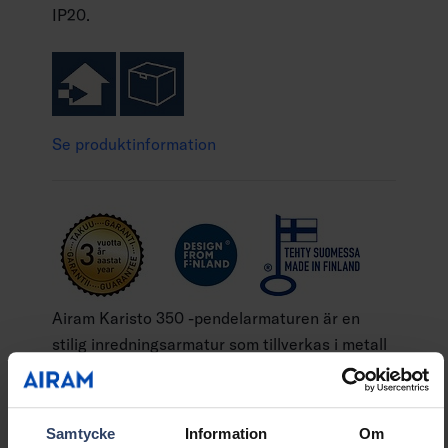
IP20.
Se produktinformation
Airam Karisto 350 -pendelarmaturen är en
stilig inredningsarmatur som tillverkas i metall
vid Airams fabrik i Lahtis. Armaturen har
tilldelats både Nyckelflaggan och märket
Show more
Design from Finland Lampkupans diameter är
Samtycke
Information
Om