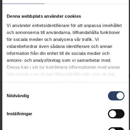
350 mm. Finns i tre färgalternativ: vit, mörkgrå
pärlemor och vaniljgult. Textilsladden och
GTIN
6435200318985
takkoppen i metall fullbordar armaturens
Kod
9610709
Denna webbplats använder cookies
utseende. Armaturen kan enkelt monteras
Vi använder enhetsidentifierare för att anpassa innehållet
själv.
och annonserna till användarna, tillhandahålla funktioner
för sociala medier och analysera vår trafik. Vi
vidarebefordrar även sådana identifierare och annan
information från din enhet till de sociala medier och
Teknisk information
annons- och analysföretag som vi samarbetar med.
Dessa kan i sin tur kombinera informationen med annan
information som du har tillhandahållit eller som de har
Koder
Produktversioner
Nedladdningar
Teknisk infor
samlat in när du har använt deras tjänster.
Samtyckesval
Nödvändig
Produktkoder
Inställningar
GTIN
6435200318985