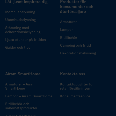
Låt ljuset inspirera dig
Produkter för
konsumenter och
återförsäljare
Inomhusbelysning
Utomhusbelysning
Armaturer
Stämning med
Lampor
dekorationsbelysning
Eltillbehör
Ljusa stunder på fritiden
Camping och fritid
Guider och tips
Dekorationsbelysning
Airam SmartHome
Kontakta oss
Armaturer – Airam
Kontaktuppgifter för
SmartHome
retailförsäljningen
Lampor – Airam SmartHome
Konsumentservice
Eltillbehör och
säkerhetsprodukter
Airam SmartHome