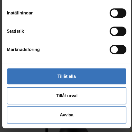
GTIN
6435200319104
Inställningar
Kod
9610721
El-nummer (SWE)
7511779
Statistik
Marknadsföring
Liknande produkter
Tillåt alla
Tillåt urval
Avvisa