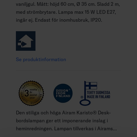
vaniljgul. Mått: höjd 60 cm, Ø 35 cm. Sladd 2 m,
med strömbrytare. Lampa max 15 W LED E27,
ingår ej. Endast för inomhusbruk, IP20.
Se produktinformation
Den stiliga och höga Airam Karisto® Desk-
bordslampan ger ett imponerande inslag i
heminredningen. Lampan tillverkas i Airams
fabrik i Lahtis och har tilldelats både