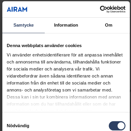
Show more
Nyckelflaggan och märket Design from Finland.
Finns i tre färgalternativ: vit, mörkgrå pärlemor
och vaniljgult.
GTIN
6435200319104
Samtycke
Information
Om
Kod
9610721
Denna webbplats använder cookies
Vi använder enhetsidentifierare för att anpassa innehållet
och annonserna till användarna, tillhandahålla funktioner
för sociala medier och analysera vår trafik. Vi
Teknisk information
vidarebefordrar även sådana identifierare och annan
information från din enhet till de sociala medier och
annons- och analysföretag som vi samarbetar med.
Koder
Produktversioner
Nedladdningar
Teknisk infor
Dessa kan i sin tur kombinera informationen med annan
information som du har tillhandahållit eller som de har
samlat in när du har använt deras tjänster.
Produktkoder
Samtyckesval
Nödvändig