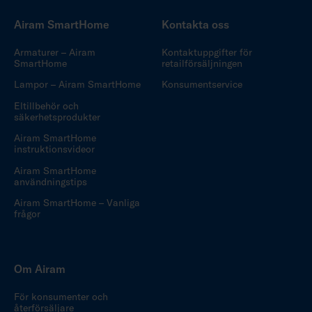
Airam SmartHome
Kontakta oss
Armaturer – Airam
Kontaktuppgifter för
SmartHome
retailförsäljningen
Lampor – Airam SmartHome
Konsumentservice
Eltillbehör och
säkerhetsprodukter
Airam SmartHome
instruktionsvideor
Airam SmartHome
användningstips
Airam SmartHome – Vanliga
frågor
Om Airam
För konsumenter och
återförsäljare