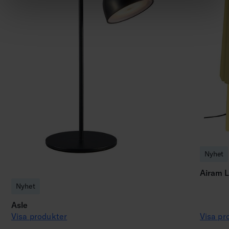
Nyhet
Airam 
Nyhet
Asle
Visa produkter
Visa pr