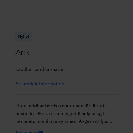
Nyhet
Arik
Laddbar bordsarmatur
Se produktinformation
Liten laddbar bordsarmatur som är lätt att
använda. Skapa stämningsfull belysning i
hemmets inomhusutrymmen. Avger vitt ljus
(3000 K) som kan dimras steglöst genom att
Show more