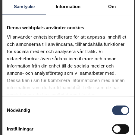
Produktversioner
Nedladdningar
Teknisk information
Samtycke
Information
Om
Denna webbplats använder cookies
Produktbeskrivning
Vi använder enhetsidentifierare för att anpassa innehållet
och annonserna till användarna, tillhandahålla funktioner
för sociala medier och analysera vår trafik. Vi
ARIK BORDSL. 160LM 3,3W 3000K USB-C
vidarebefordrar även sådana identifierare och annan
information från din enhet till de sociala medier och
annons- och analysföretag som vi samarbetar med.
Dessa kan i sin tur kombinera informationen med annan
ARIK BORDSL. 160LM 3000K USB-C VIT
information som du har tillhandahållit eller som de har
samlat in när du har använt deras tjänster.
Samtyckesval
ARIK BORDSL. 160LM 3,3W 3000K USB-C
Nödvändig
Inställningar