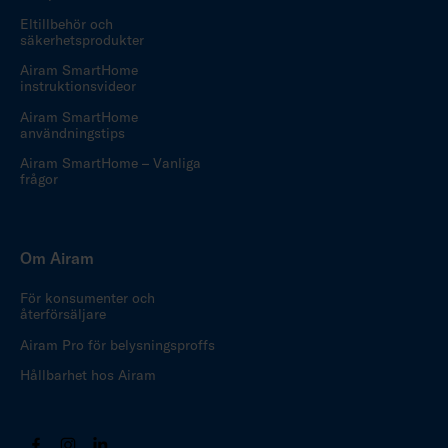
Eltillbehör och
säkerhetsprodukter
Airam SmartHome
instruktionsvideor
Airam SmartHome
användningstips
Airam SmartHome – Vanliga
frågor
Om Airam
För konsumenter och
återförsäljare
Airam Pro för belysningsproffs
Hållbarhet hos Airam