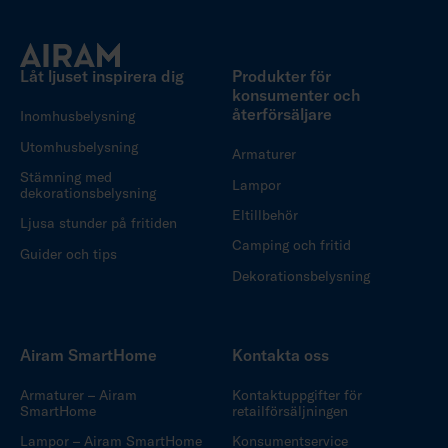
Låt ljuset inspirera dig
Produkter för
konsumenter och
återförsäljare
Inomhusbelysning
Utomhusbelysning
Armaturer
Stämning med
Lampor
dekorationsbelysning
Eltillbehör
Ljusa stunder på fritiden
Camping och fritid
Guider och tips
Dekorationsbelysning
Airam SmartHome
Kontakta oss
Armaturer – Airam
Kontaktuppgifter för
SmartHome
retailförsäljningen
Lampor – Airam SmartHome
Konsumentservice