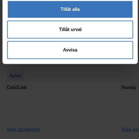
Tillåt alla
Tillåt urval
Avvisa
Nyhet
CabiLink
Handy
Visa produkter
Visa pr