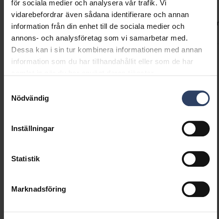
för sociala medier och analysera vår trafik. Vi
längder: 30 cm och 40 cm.
vidarebefordrar även sådana identifierare och annan
Koder
Produktversioner
Nedladdningar
Teknisk infor
information från din enhet till de sociala medier och
annons- och analysföretag som vi samarbetar med.
Dessa kan i sin tur kombinera informationen med annan
information som du har tillhandahållit eller som de har
Produktkoder
samlat in när du har använt deras tjänster.
Samtyckesval
Nödvändig
GTIN
6435200313386
Kod
9471198
Inställningar
Statistik
Marknadsföring
Liknande produkter