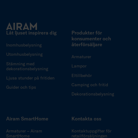
Låt ljuset inspirera dig
Produkter för
konsumenter och
återförsäljare
Inomhusbelysning
Utomhusbelysning
Armaturer
Stämning med
Lampor
dekorationsbelysning
Eltillbehör
Ljusa stunder på fritiden
Camping och fritid
Guider och tips
Dekorationsbelysning
Airam SmartHome
Kontakta oss
Armaturer – Airam
Kontaktuppgifter för
SmartHome
retailförsäljningen