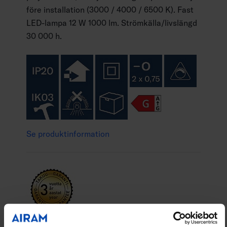
före installation (3000 / 4000 / 6500 K). Fast
LED-lampa 12 W 1000 lm. Strömkälla/livslängd
30 000 h.
Se produktinformation
Flex Multi är en dimbar panellampa som lämpar