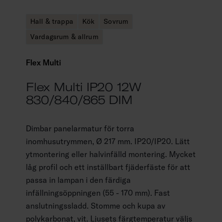
Hall & trappa
Kök
Sovrum
Vardagsrum & allrum
Flex Multi
Flex Multi IP20 12W
830/840/865 DIM
Dimbar panelarmatur för torra
inomhusutrymmen, Ø 217 mm. IP20/IP20. Lätt
ytmontering eller halvinfälld montering. Mycket
låg profil och ett inställbart fjäderfäste för att
passa in lampan i den färdiga
infällningsöppningen (55 - 170 mm). Fast
anslutningssladd. Stomme och kupa av
polykarbonat, vit. Ljusets färgtemperatur väljs