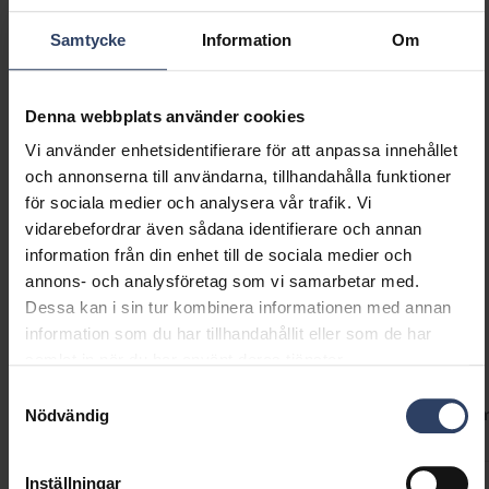
sig för torra inomhusutrymmen i hem och
Samtycke
Information
Om
offentliga lokaler. Lätt utanpåliggande eller
halvinfälld montering. Lampans färgtemperatur
Show more
väljs vid installation. De tre alternativen är
Denna webbplats använder cookies
3000 K, 4000 K eller 6500 K. Fördelen med
Vi använder enhetsidentifierare för att anpassa innehållet
Flex Multi-serien är dess mycket låga profil och
GTIN
6435200289452
och annonserna till användarna, tillhandahålla funktioner
justerbara fjäderfäste som möjliggör
Kod
9610520
för sociala medier och analysera vår trafik. Vi
installation i färdiga hål av olika storlek (55–
vidarebefordrar även sådana identifierare och annan
250 mm), beroende på produktens storlek.
information från din enhet till de sociala medier och
Lampstommens låga profil och möjligheten att
annons- och analysföretag som vi samarbetar med.
installera lampan i hål av olika storlekar gör
Dessa kan i sin tur kombinera informationen med annan
lampan till ett utmärkt val för
information som du har tillhandahållit eller som de har
Teknisk information
renoveringsobjekt. Finns att få i tre olika
samlat in när du har använt deras tjänster.
storlekar och effektklasser samt som en PIR-
Samtyckesval
Koder
Produktversioner
Nedladdningar
Teknisk infor
modell.
Nödvändig
Inställningar