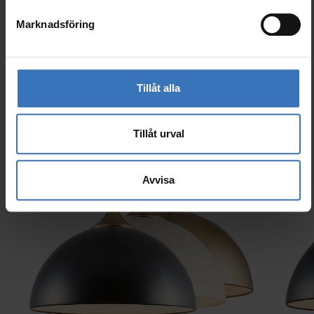
Marknadsföring
Liknande produkter
Tillåt alla
Tillåt urval
Avvisa