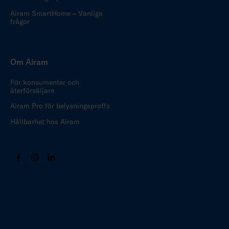
Airam SmartHome – Vanliga
frågor
Om Airam
För konsumenter och
återförsäljare
Airam Pro för belysningsproffs
Hållbarhet hos Airam