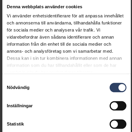
belysning för att växla mellan olika stämningar!
Kod
9610624
Denna webbplats använder cookies
Vi använder enhetsidentifierare för att anpassa innehållet
och annonserna till användarna, tillhandahålla funktioner
för sociala medier och analysera vår trafik. Vi
vidarebefordrar även sådana identifierare och annan
information från din enhet till de sociala medier och
Teknisk information
annons- och analysföretag som vi samarbetar med.
Dessa kan i sin tur kombinera informationen med annan
Koder
Nedladdningar
Teknisk information
information som du har tillhandahållit eller som de har
samlat in när du har använt deras tjänster.
Samtyckesval
Nödvändig
Produktkoder
Inställningar
GTIN
6435200309839
Kod
9610624
Statistik