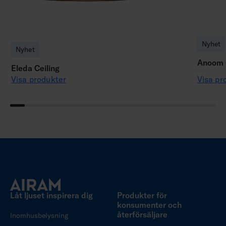
Nyhet
Nyhet
Anoom C
Eleda Ceiling
Visa produkter
Visa pr
Låt ljuset inspirera dig
Produkter för
konsumenter och
återförsäljare
Inomhusbelysning