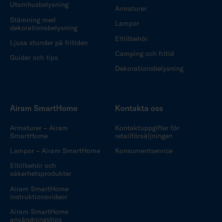
Utomhusbelysning
Armaturer
Stämning med
Lampor
dekorationsbelysning
Eltillbehör
Ljusa stunder på fritiden
Camping och fritid
Guider och tips
Dekorationsbelysning
Airam SmartHome
Kontakta oss
Armaturer – Airam
Kontaktuppgifter för
SmartHome
retailförsäljningen
Lampor – Airam SmartHome
Konsumentservice
Eltillbehör och
säkerhetsprodukter
Airam SmartHome
instruktionsvideor
Airam SmartHome
användningstips