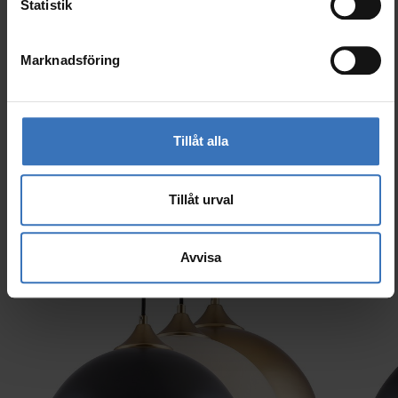
Kod
9610714
Statistik
El-nummer (SWE)
7511772
Marknadsföring
Tillåt alla
Liknande produkter
Tillåt urval
Avvisa