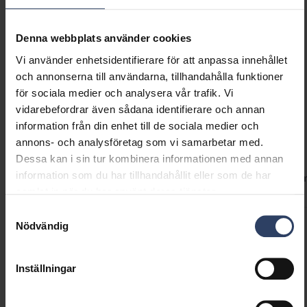
Finns i tre färgalternativ: vit, mörkgrå pärlemor
och vaniljgult. Textilsladden och takkoppen i
GTIN
6435200319036
metall fullbordar armaturens utseende.
Kod
9610714
Denna webbplats använder cookies
Armaturen kan enkelt monteras själv.
Vi använder enhetsidentifierare för att anpassa innehållet
och annonserna till användarna, tillhandahålla funktioner
för sociala medier och analysera vår trafik. Vi
vidarebefordrar även sådana identifierare och annan
information från din enhet till de sociala medier och
Teknisk information
annons- och analysföretag som vi samarbetar med.
Dessa kan i sin tur kombinera informationen med annan
information som du har tillhandahållit eller som de har
Koder
Produktversioner
Nedladdningar
Teknisk infor
samlat in när du har använt deras tjänster.
Samtyckesval
Nödvändig
Produktkoder
Inställningar
GTIN
6435200319036