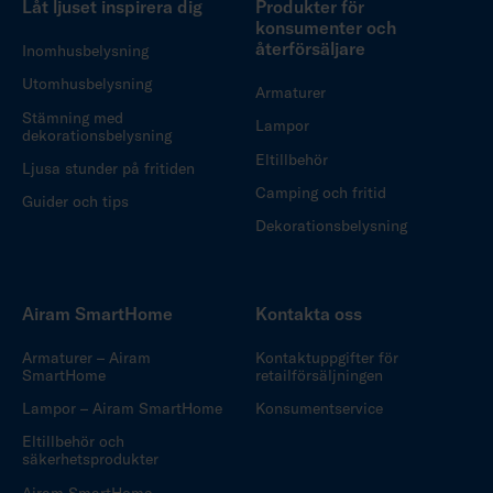
Låt ljuset inspirera dig
Produkter för
konsumenter och
återförsäljare
Inomhusbelysning
Utomhusbelysning
Armaturer
Stämning med
Lampor
dekorationsbelysning
Eltillbehör
Ljusa stunder på fritiden
Camping och fritid
Guider och tips
Dekorationsbelysning
Airam SmartHome
Kontakta oss
Armaturer – Airam
Kontaktuppgifter för
SmartHome
retailförsäljningen
Lampor – Airam SmartHome
Konsumentservice
Eltillbehör och
säkerhetsprodukter
Airam SmartHome