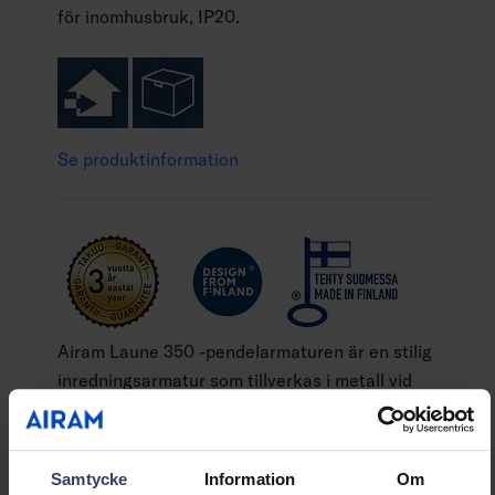
för inomhusbruk, IP20.
Se produktinformation
Airam Laune 350 -pendelarmaturen är en stilig
inredningsarmatur som tillverkas i metall vid
Airams fabrik i Lahtis. Armaturen har tilldelats
både Nyckelflaggan och märket Design from
Show more
Finland Lampkupans diameter är 350 mm.
Samtycke
Information
Om