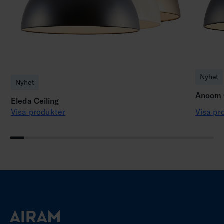
Nyhet
Nyhet
Anoom C
Eleda Ceiling
Visa produkter
Visa pr