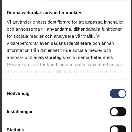
och vaniljgult. Textilsladden och takkoppen i
GTIN
6435200319050
metall fullbordar armaturens utseende.
Kod
9610716
Denna webbplats använder cookies
Armaturen kan enkelt monteras själv.
Vi använder enhetsidentifierare för att anpassa innehållet
och annonserna till användarna, tillhandahålla funktioner
för sociala medier och analysera vår trafik. Vi
vidarebefordrar även sådana identifierare och annan
Teknisk information
information från din enhet till de sociala medier och
annons- och analysföretag som vi samarbetar med.
Dessa kan i sin tur kombinera informationen med annan
Koder
Produktversioner
Nedladdningar
Teknisk infor
information som du har tillhandahållit eller som de har
samlat in när du har använt deras tjänster.
Samtyckesval
Nödvändig
Produktkoder
Inställningar
GTIN
6435200319050
Kod
9610716
Statistik