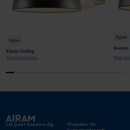
Nyhet
Nyhet
Anoom C
Eleda Ceiling
Visa produkter
Visa pr
Låt ljuset inspirera dig
Produkter för
konsumenter och