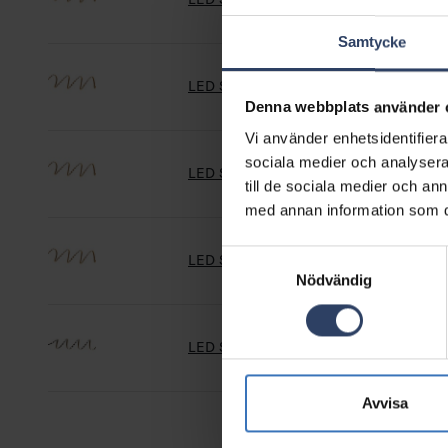
Samtycke
LED Strip 24V IP20 4,8W/m 830 2m
Denna webbplats använder 
Vi använder enhetsidentifierar
sociala medier och analysera 
LED Strip 24V IP20 4,8W/m 830 3m
till de sociala medier och a
med annan information som du 
Samtyckesval
LED Strip 24V IP20 4,8W/m 830 5m
Nödvändig
LED Strip 24V IP20 4,8W/m 840 2m
Avvisa