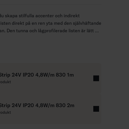
u skapa stilfulla accenter och indirekt
listen direkt på en ren yta med den självhäftande
. Den tunna och lågprofilerade listen är lätt att
ch smala utrymmen, till exempel under en hylla
vitrinskåp, runt en dörr eller som
ll TV:n. För en mer elegant finish kan du
profil vid installationen. LED-listen kan kortas
sning med 100 mm mellanrum. Sortimentet
Strip 24V IP20 4,8W/m 830 1m
ka längder med vitt ljus (3000 K) samt ett
rodukt
 (4000 K). LED 24 V 4,8 W/m. Enkel och omedelbart
stallation. Sticktransformator med on/off-brytare
usbruk.
Strip 24V IP20 4,8W/m 830 2m
rodukt