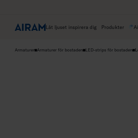
Hoppa
till
innehåll
Låt ljuset inspirera dig
Produkter
A
Armaturer
Armaturer för bostaden
LED-strips för bostaden
L