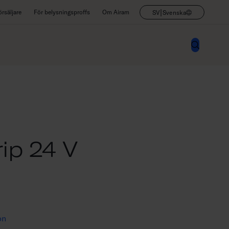
|
rsäljare
För belysningsproffs
Om Airam
SV
Svenska
ip 24 V
on