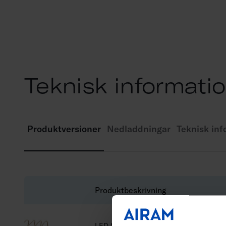
Teknisk informati
Produktversioner
Nedladdningar
Teknisk inf
Produktbeskrivning
LED Strip 24V IP20 4,8W/m 830 1m