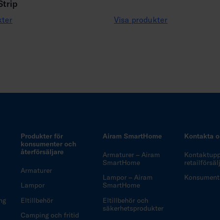
trip
kter
Visa produkter
Produkter för
Airam SmartHome
Kontakta o
konsumenter och
återförsäljare
Armaturer – Airam
Kontaktuppg
SmartHome
retailförsä
Armaturer
Lampor – Airam
Konsuments
Lampor
SmartHome
ng
Eltillbehör
Eltillbehör och
säkerhetsprodukter
Camping och fritid