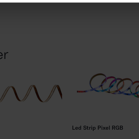
er
Led Strip Pixel RGB