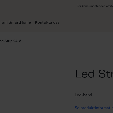
För konsumenter och återfö
iram SmartHome
Kontakta oss
ed Strip 24 V
Led Str
Led-band
Se produktinformati