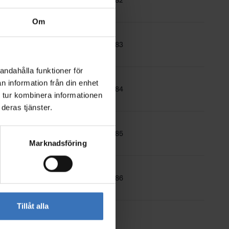
9610482
Om
9610483
andahålla funktioner för
n information från din enhet
9610484
 tur kombinera informationen
deras tjänster.
9610485
Marknadsföring
9610486
Tillåt alla