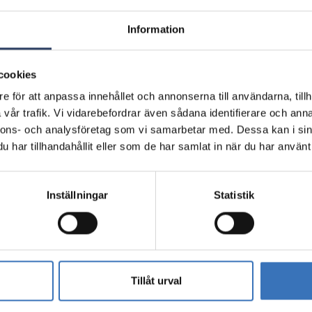
6435200282682
Information
6435200282699
cookies
e för att anpassa innehållet och annonserna till användarna, tillh
vår trafik. Vi vidarebefordrar även sådana identifierare och anna
6435200282705
nnons- och analysföretag som vi samarbetar med. Dessa kan i sin
har tillhandahållit eller som de har samlat in när du har använt 
6435200282712
Inställningar
Statistik
6435200282729
Tillåt urval