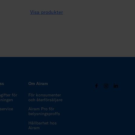
Visa produkter
ss
Om Airam
ifter för
För konsumenter
ljningen
och återförsäljare
ervice
Airam Pro för
belysningsproffs
Hållbarhet hos
Airam