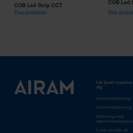
COB Led S
COB Led Strip CCT
Visa produkter
Visa produ
Låt ljuset inspirera
dig
Inomhusbelysning
Utomhusbelysning
Stämning med
dekorationsbelysni
Ljusa stunder på