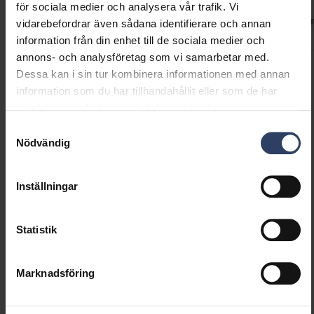
Enkel och omedelbart färdig plug & play-
för sociala medier och analysera vår trafik. Vi
Koder
Produktversioner
Nedladdningar
Teknisk infor
installation. Sticktransformator med on/off-
vidarebefordrar även sådana identifierare och annan
brytare på kabeln. För inomhusbruk.
information från din enhet till de sociala medier och
annons- och analysföretag som vi samarbetar med.
Dessa kan i sin tur kombinera informationen med annan
Produktkoder
information som du har tillhandahållit eller som de har
samlat in när du har använt deras tjänster.
Samtyckesval
GTIN
6435200282712
Nödvändig
Kod
9610485
El-nummer (SWE)
7507739
Inställningar
Statistik
Marknadsföring
Liknande produkter