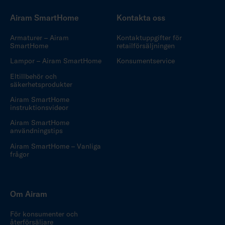
Airam SmartHome
Kontakta oss
Armaturer – Airam
Kontaktuppgifter för
SmartHome
retailförsäljningen
Lampor – Airam SmartHome
Konsumentservice
Eltillbehör och
säkerhetsprodukter
Airam SmartHome
instruktionsvideor
Airam SmartHome
användningstips
Airam SmartHome – Vanliga
frågor
Om Airam
För konsumenter och
återförsäljare