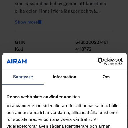
som passar dina behov genom att kombinera
olika delar. Finns i flera längder och två
färgtemperaturer (3000 eller 4000 K). Koppla
Show more
profilerna ihop direkt eller kombinera dem med
förbindelser och mellanledningar. DC 24 V
drivdon: 40 W (max 2,3 m 35 W), 60 W (max 3,6
GTIN
6435200227461
m 55 W) eller 80 W (max 5 m 75 W). Delarna
Kod
4118772
säljs separat.
Samtycke
Information
Om
Teknisk information
Denna webbplats använder cookies
Vi använder enhetsidentifierare för att anpassa innehållet
Koder
Produktversioner
Nedladdningar
Teknisk infor
och annonserna till användarna, tillhandahålla funktioner
för sociala medier och analysera vår trafik. Vi
vidarebefordrar även sådana identifierare och annan