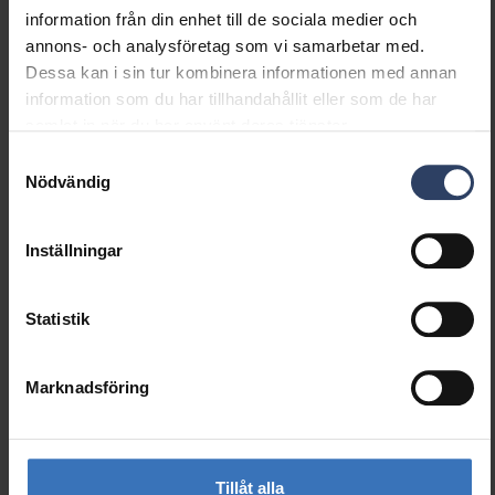
Produktkoder
information från din enhet till de sociala medier och
annons- och analysföretag som vi samarbetar med.
Dessa kan i sin tur kombinera informationen med annan
information som du har tillhandahållit eller som de har
GTIN
6435200227461
samlat in när du har använt deras tjänster.
Kod
4118772
El-nummer (FIN)
4118772
Samtyckesval
Nödvändig
El-nummer (SWE)
7503151
Inställningar
Statistik
Liknande produkter
Marknadsföring
Tillåt alla