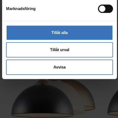
Marknadsföring
Liknande produkter
Tillåt alla
Tillåt urval
Avvisa