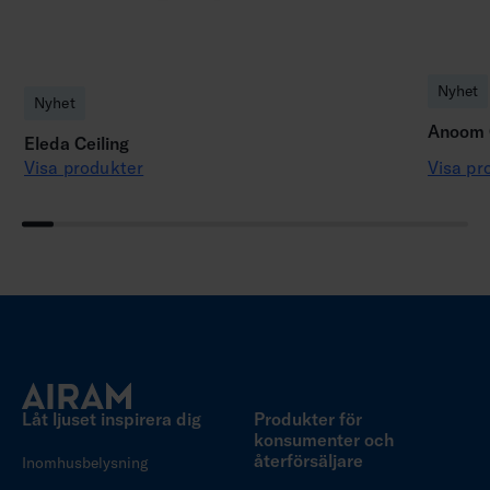
Nyhet
Nyhet
Anoom C
Eleda Ceiling
Visa produkter
Visa pr
Låt ljuset inspirera dig
Produkter för
konsumenter och
återförsäljare
Inomhusbelysning