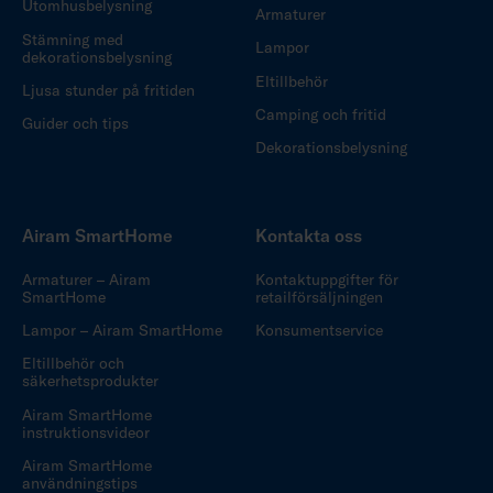
Utomhusbelysning
Armaturer
Stämning med
Lampor
dekorationsbelysning
Eltillbehör
Ljusa stunder på fritiden
Camping och fritid
Guider och tips
Dekorationsbelysning
Airam SmartHome
Kontakta oss
Armaturer – Airam
Kontaktuppgifter för
SmartHome
retailförsäljningen
Lampor – Airam SmartHome
Konsumentservice
Eltillbehör och
säkerhetsprodukter
Airam SmartHome
instruktionsvideor
Airam SmartHome
användningstips