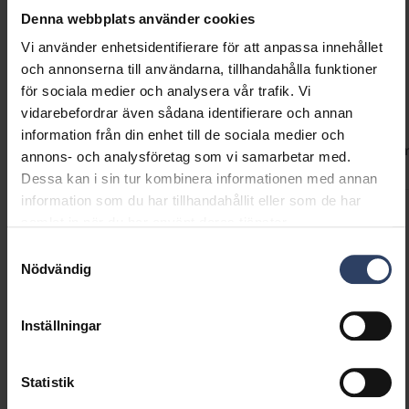
sockel säljs separat.
Denna webbplats använder cookies
Vi använder enhetsidentifierare för att anpassa innehållet
och annonserna till användarna, tillhandahålla funktioner
Teknisk information
för sociala medier och analysera vår trafik. Vi
vidarebefordrar även sådana identifierare och annan
information från din enhet till de sociala medier och
Koder
Produktversioner
Nedladdningar
Teknisk infor
annons- och analysföretag som vi samarbetar med.
Dessa kan i sin tur kombinera informationen med annan
information som du har tillhandahållit eller som de har
samlat in när du har använt deras tjänster.
Produktkoder
Samtyckesval
Nödvändig
GTIN
6435200226525
Kod
4118754
Inställningar
El-nummer (FIN)
4118754
El-nummer (SWE)
7503122
Statistik