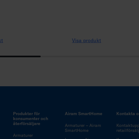
kt
Visa produkt
Produkter för
Airam SmartHome
Kontakta o
konsumenter och
återförsäljare
Armaturer – Airam
Kontaktuppg
SmartHome
retailförsä
Armaturer