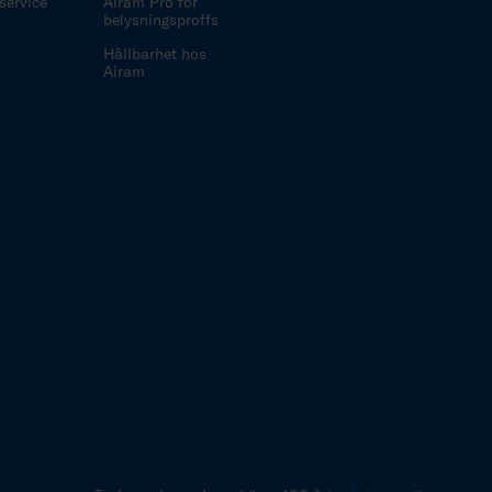
ervice
Airam Pro för
belysningsproffs
Hållbarhet hos
Airam