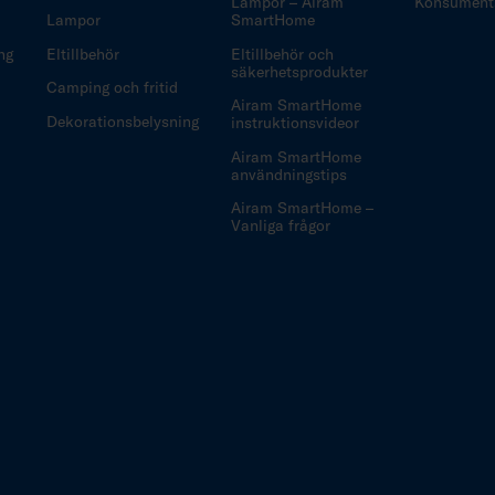
Lampor – Airam
Konsuments
Lampor
SmartHome
ng
Eltillbehör
Eltillbehör och
säkerhetsprodukter
Camping och fritid
Airam SmartHome
Dekorationsbelysning
instruktionsvideor
Airam SmartHome
användningstips
Airam SmartHome –
Vanliga frågor