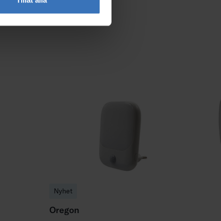
Nyhet
Oregon