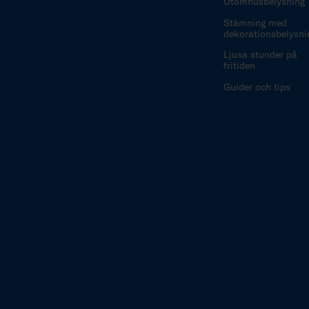
Utomhusbelysning
Stämning med
dekorationsbelysni
Ljusa stunder på
fritiden
Guider och tips