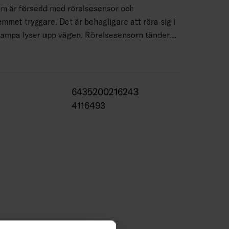
m är försedd med rörelsesensor och
mmet tryggare. Det är behagligare att röra sig i
 lampa lyser upp vägen. Rörelsesensorn tänder
id när den upptäcker rörelse. Ljuset tänds för ca
det är 120° och under åtta meter.
6435200216243
4116493