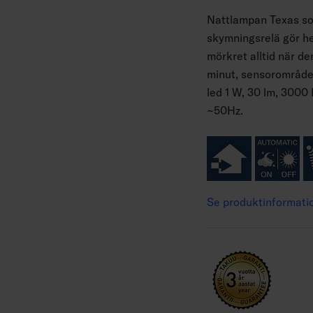
Nattlampan Texas so
skymningsrelä gör h
mörkret alltid när de
minut, sensorområdet
led 1 W, 30 lm, 3000 
~50Hz.
Se produktinformati