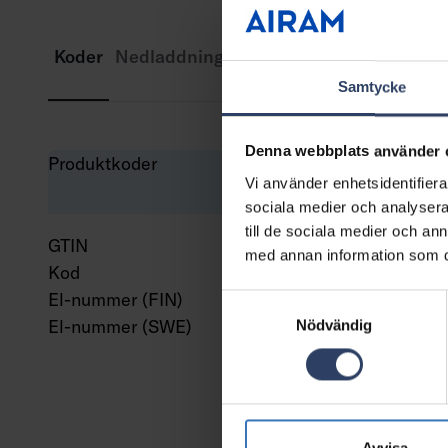
Koder
Nedladdningar
Teknisk information
Samtycke
Denna webbplats använder 
Produktkoder
Vi använder enhetsidentifierar
sociala medier och analysera 
till de sociala medier och a
GTIN
643
med annan information som du 
Kod
411
El-nummer (FIN)
411
Samtyckesval
El-nummer (SWE)
750
Nödvändig
Avvisa