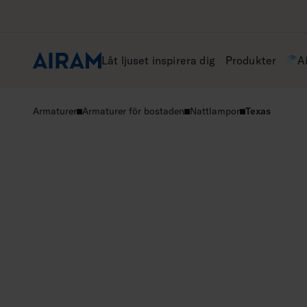
Hoppa
till
innehåll
Låt ljuset inspirera dig
Produkter
A
Armaturer
Armaturer för bostaden
Nattlampor
Texas