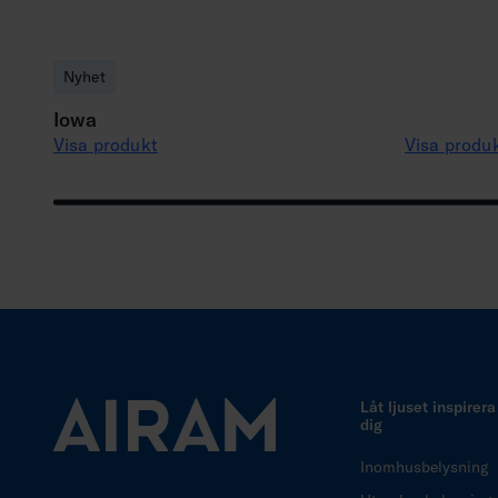
Nyhet
Iowa
Visa produkt
Visa produ
Låt ljuset inspirera
dig
Inomhusbelysning