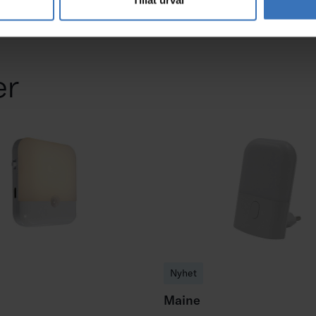
er
Nyhet
Maine