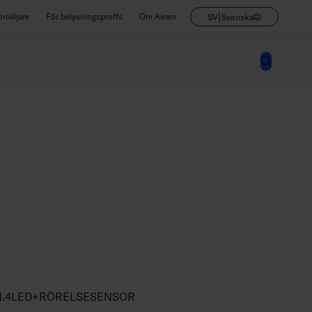
|
rsäljare
För belysningsproffs
Om Airam
SV
Svenska
N.4LED+RÖRELSESENSOR