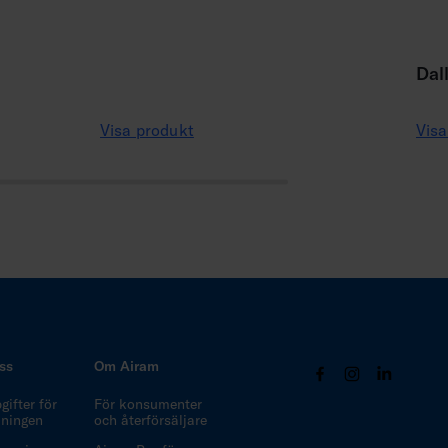
Dal
Visa produkt
Visa
ss
Om Airam
ifter för
För konsumenter
ljningen
och återförsäljare