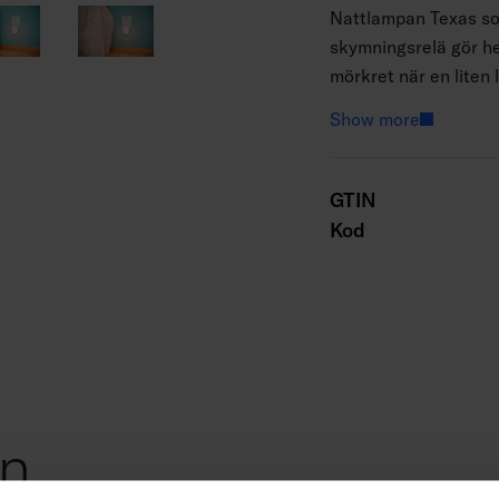
Nattlampan Texas so
skymningsrelä gör he
mörkret när en liten
lampan i mörkret allt
Show more
en minut, sensorområ
GTIN
Kod
on